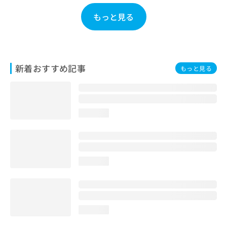
お
もっと見る
問
い
合
わ
せ
新着おすすめ記事
は
もっと見る
こ
ち
ら
loading...
loading...
loading...