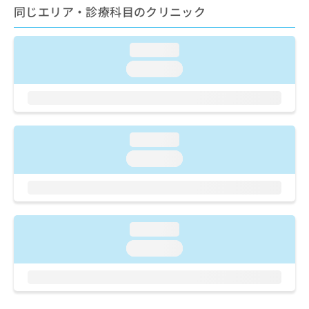
ご了
ら
み
同じエリア・診療科目のクリニック
承く
は
ださ
こ
無
い。
ち
loading...
料
ら
情
loading...
報
拡
掲
充
載
の
情
お
報
loading...
申
の
loading...
し
修
込
正
み
は
は
こ
こ
ち
loading...
ち
ら
ら
loading...
そ
の
他
の