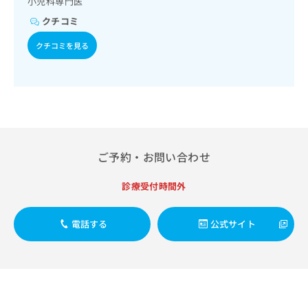
小児科専門医
出
稿
クリ
資
稿
ニッ
の
クチコミ
料
クナ
の
お
の
ビサ
お
クチコミを見る
問
ご
イト
問
い
請
への
い
合
お問
求
合
合せ
わ
は
フォ
わ
せ
こ
ーム
せ
は
ち
とな
は
こ
ら
りま
こ
ち
す。
ち
ご予約・お問い合わせ
ら
クリ
無
ら
ニッ
料
クの
診療受付時間外
資
情
予
料
報
約・
の
症状
拡
電話する
公式サイト
のご
ご
充
相談
請
の
など
求
お
はで
は
申
きま
こ
せん
し
ので
ち
込