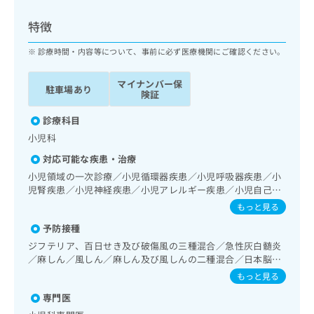
ッ
は
ク
こ
特徴
ナ
ち
ビ
診療時間・内容等について、事前に必ず医療機関にご確認ください。
ら
に
関
マイナンバー保
広
駐車場あり
す
広
険証
告
る
告
代
お
診療科目
出
理
問
稿
小児科
店
い
の
対応可能な疾患・治療
合
の
お
わ
小児領域の一次診療／小児循環器疾患／小児呼吸器疾患／小
方
問
せ
児腎疾患／小児神経疾患／小児アレルギー疾患／小児自己免
い
は
疫疾患／小児糖尿病／小児内分泌疾患／小児先天性代謝疾患
は
合
もっと見る
こ
／小児血液疾患／乳幼児の育児相談／夜尿症の治療
こ
わ
ち
予防接種
ち
せ
ら
ら
ジフテリア、百日せき及び破傷風の三種混合／急性灰白髄炎
は
／麻しん／風しん／麻しん及び風しんの二種混合／日本脳炎
こ
こち
／破傷風／結核／Hib感染症／小児の肺炎球菌感染症／ヒト
ち
もっと見る
広
らは
パピローマウイルス感染症／水痘／インフルエンザ／成人の
広
ら
告
マイ
専門医
肺炎球菌感染症／おたふくかぜ／A型肝炎／B型肝炎／狂犬病
告
出
ナビ
／ロタウイルス感染症／髄膜炎菌感染症