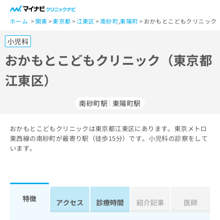
一
般
ホーム
関東
東京都
江東区
南砂町
,
東陽町
おかもとこどもクリニック
ユ
小児科
ー
ザ
おかもとこどもクリニック（東京都
ー
江東区）
の
方
は
南砂町駅
東陽町駅
こ
ち
おかもとこどもクリニックは東京都江東区にあります。東京メトロ
ら
東西線の南砂町が最寄り駅（徒歩15分）です。小児科の診察をして
います。
医
マ
療
イ
関
ナ
係
ビ
者
ク
特徴
アクセス
診療時間
紹介記事
医師
の
リ
方
ニ