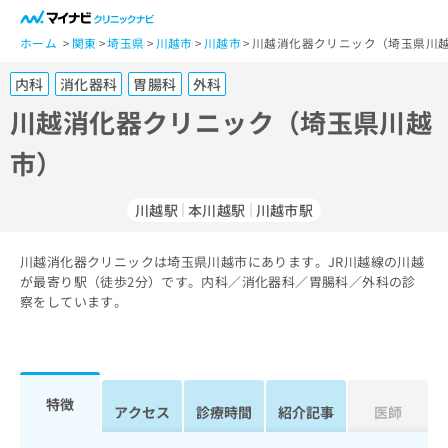
一
般
ホーム
関東
埼玉県
川越市
川越市
川越消化器クリニック（埼玉県川越
ユ
内科
消化器科
胃腸科
外科
ー
ザ
川越消化器クリニック（埼玉県川越
ー
市）
の
方
は
川越駅
本川越駅
川越市駅
こ
ち
川越消化器クリニックは埼玉県川越市にあります。JR川越線の川越
ら
が最寄り駅（徒歩2分）です。内科／消化器科／胃腸科／外科の診
察をしています。
医
マ
療
イ
関
ナ
係
ビ
者
ク
特徴
アクセス
診療時間
紹介記事
医師
の
リ
方
ニ