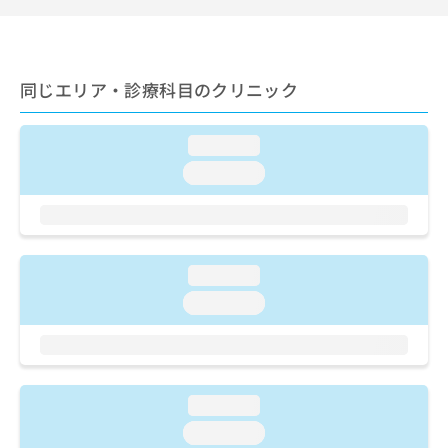
ご了
ら
み
承く
は
ださ
こ
無
い。
ち
料
同じエリア・診療科目のクリニック
ら
情
報
拡
掲
loading...
充
載
の
loading...
情
お
報
申
の
し
修
込
正
み
loading...
は
は
こ
loading...
こ
ち
ち
ら
ら
そ
の
loading...
他
loading...
の