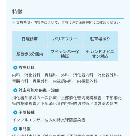
ッ
は
ク
こ
特徴
ナ
ち
ビ
診療時間・内容等について、事前に必ず医療機関にご確認ください。
ら
に
関
広
日曜診療
バリアフリー
駐車場あり
す
広
告
る
告
代
マイナンバー保
セカンドオピニ
お
出
駅徒歩5分圏内
険証
オン対応
理
問
稿
店
い
の
診療科目
合
の
お
内科 消化器科 胃腸科 外科 消化器内科 消化器外科
わ
方
問
胃腸内科 胃腸外科 内視鏡内科 内視鏡外科
せ
い
は
は
合
対応可能な疾患・治療
こ
こ
わ
ち
消化器系領域の一次診療／上部消化管内視鏡検査／下部消化
ち
せ
管内視鏡検査／下部消化管内視鏡的切除術／漢方薬の処方
ら
ら
は
予防接種
こ
こち
ち
インフルエンザ／成人の肺炎球菌感染症
広
らは
広
ら
告
マイ
専門医
告
出
ナビ