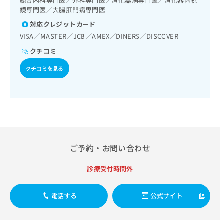
総合内科専門医／外科専門医／消化器病専門医／消化器内視
出
稿
クリ
資
鏡専門医／大腸肛門病専門医
稿
ニッ
の
料
クナ
の
お
対応クレジットカード
の
ビサ
お
問
ご
VISA／MASTER／JCB／AMEX／DINERS／DISCOVER
イト
問
い
請
への
クチコミ
い
合
お問
求
合
合せ
わ
は
クチコミを見る
フォ
わ
せ
こ
ーム
せ
は
ち
とな
は
こ
ら
りま
こ
ち
す。
ち
ら
クリ
無
ら
ニッ
料
クの
資
情
予
料
報
約・
ご予約・お問い合わせ
の
症状
拡
のご
ご
充
診療受付時間外
相談
請
の
など
求
お
はで
は
申
電話する
公式サイト
きま
こ
せん
し
ので
ち
込