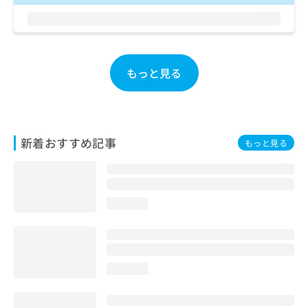
お
問
い
合
わ
もっと見る
せ
は
こ
ち
ら
新着おすすめ記事
もっと見る
loading...
loading...