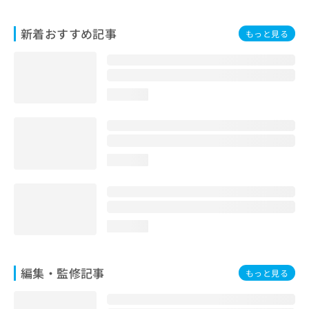
お
問
新着おすすめ記事
もっと見る
い
合
わ
せ
は
loading...
こ
ち
ら
loading...
loading...
編集・監修記事
もっと見る