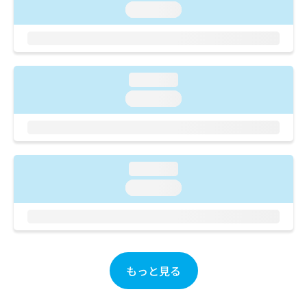
ご了
ら
み
loading...
承く
は
ださ
こ
無
い。
ち
料
ら
情
報
loading...
拡
掲
loading...
充
載
の
情
お
報
申
の
し
修
loading...
込
正
み
loading...
は
は
こ
こ
ち
ち
ら
ら
そ
もっと見る
の
他
の