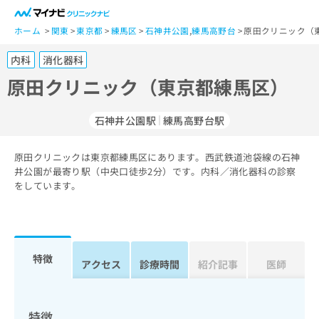
一
般
ホーム
関東
東京都
練馬区
石神井公園
,
練馬高野台
原田クリニック（
ユ
内科
消化器科
ー
ザ
原田クリニック（東京都練馬区）
ー
の
石神井公園駅
練馬高野台駅
方
は
こ
原田クリニックは東京都練馬区にあります。西武鉄道池袋線の石神
井公園が最寄り駅（中央口徒歩2分）です。内科／消化器科の診察
ち
をしています。
ら
医
マ
療
イ
関
ナ
特徴
アクセス
診療時間
紹介記事
医師
係
ビ
者
ク
の
リ
方
ニ
特徴