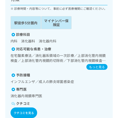
ッ
は
ク
診療時間・内容等について、事前に必ず医療機関にご確認ください。
こ
ナ
ち
ビ
ら
マイナンバー保
駅徒歩5分圏内
に
険証
関
広
す
診療科目
広
告
る
告
内科 消化器科 消化器内科
代
お
出
対応可能な疾患・治療
理
問
稿
店
い
在宅酸素療法／消化器系領域の一次診療／上部消化管内視鏡
の
検査／上部消化管内視鏡的切除術／下部消化管内視鏡検査／
合
の
お
下部消化管内視鏡的切除術／循環器系領域の一次診療／ホル
わ
方
問
もっと見る
ター型心電図検査／内分泌機能検査／インスリン療法／糖尿
せ
い
は
予防接種
病患者教育（食事療法、運動療法、自己血糖測定）／糖尿病
は
合
こ
による合併症に対する継続的な管理及び指導
インフルエンザ／成人の肺炎球菌感染症
こ
わ
ち
ち
せ
専門医
ら
ら
は
消化器内視鏡専門医
こ
こち
クチコミ
ち
広
らは
広
ら
告
マイ
クチコミを見る
告
出
ナビ