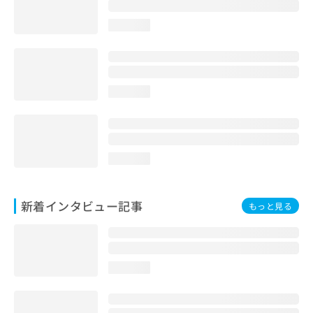
loading...
loading...
loading...
新着インタビュー記事
もっと見る
loading...