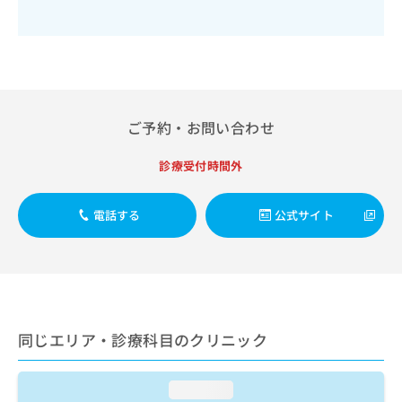
出
稿
クリ
資
稿
ニッ
の
料
クナ
の
お
の
ビサ
お
問
ご
イト
問
い
請
への
い
合
お問
求
合
合せ
わ
は
ご予約・お問い合わせ
フォ
わ
せ
こ
ーム
せ
は
ち
とな
診療受付時間外
は
こ
ら
りま
こ
ち
す。
ち
ら
クリ
無
電話する
公式サイト
ら
ニッ
料
クの
資
情
予
料
報
約・
の
症状
拡
のご
ご
充
相談
請
の
など
求
同じエリア・診療科目のクリニック
お
はで
は
申
きま
こ
せん
し
ので
loading...
ち
込