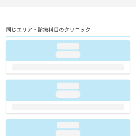
ご了
ら
み
承く
は
ださ
こ
無
い。
ち
料
ら
情
同じエリア・診療科目のクリニック
報
拡
掲
loading...
充
載
の
情
loading...
お
報
申
の
し
修
込
正
み
は
loading...
は
こ
loading...
こ
ち
ち
ら
ら
そ
の
loading...
他
loading...
の