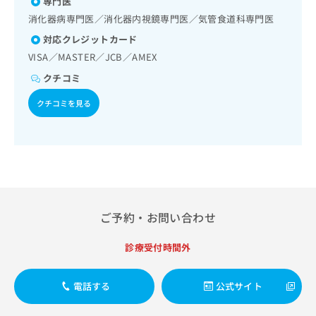
専門医
出
薬の処方
稿
クリ
資
稿
ニッ
消化器病専門医／消化器内視鏡専門医／気管食道科専門医
の
料
クナ
の
お
の
対応クレジットカード
ビサ
お
問
ご
イト
VISA／MASTER／JCB／AMEX
問
い
請
への
い
合
お問
クチコミ
求
合
合せ
わ
は
フォ
わ
クチコミを見る
せ
こ
ーム
せ
は
ち
とな
は
こ
ら
りま
こ
ち
す。
ち
ら
クリ
無
ら
ニッ
料
クの
資
情
予
料
報
約・
ご予約・お問い合わせ
の
症状
拡
のご
ご
充
相談
診療受付時間外
請
の
など
求
お
はで
は
申
きま
電話する
公式サイト
こ
せん
し
ので
ち
込