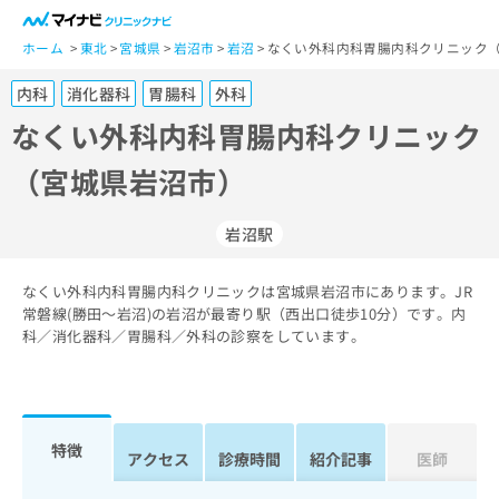
一
般
ホーム
東北
宮城県
岩沼市
岩沼
なくい外科内科胃腸内科クリニック（
ユ
内科
消化器科
胃腸科
外科
ー
ザ
なくい外科内科胃腸内科クリニック
ー
（宮城県岩沼市）
の
方
は
岩沼駅
こ
ち
なくい外科内科胃腸内科クリニックは宮城県岩沼市にあります。JR
ら
常磐線(勝田～岩沼)の岩沼が最寄り駅（西出口徒歩10分）です。内
科／消化器科／胃腸科／外科の診察をしています。
医
マ
療
イ
関
ナ
係
ビ
者
ク
特徴
アクセス
診療時間
紹介記事
医師
の
リ
方
ニ