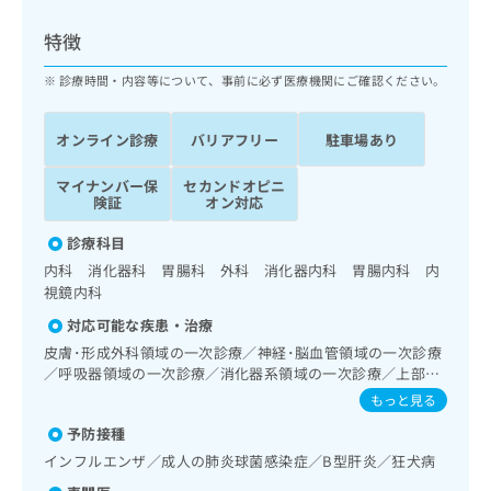
ッ
は
ク
こ
特徴
ナ
ち
ビ
診療時間・内容等について、事前に必ず医療機関にご確認ください。
ら
に
関
広
オンライン診療
バリアフリー
駐車場あり
す
広
告
る
告
代
マイナンバー保
セカンドオピニ
お
出
険証
オン対応
理
問
稿
店
い
の
診療科目
合
の
お
内科 消化器科 胃腸科 外科 消化器内科 胃腸内科 内
わ
方
問
視鏡内科
せ
い
は
は
合
対応可能な疾患・治療
こ
こ
わ
ち
皮膚･形成外科領域の一次診療／神経･脳血管領域の一次診療
ち
せ
／呼吸器領域の一次診療／消化器系領域の一次診療／上部消
ら
ら
は
化管内視鏡検査／上部消化管内視鏡的切除術／下部消化管内
もっと見る
こ
視鏡検査／下部消化管内視鏡的切除術／肝･胆道・膵臓領域
こち
ち
予防接種
広
の一次診療／循環器系領域の一次診療／腎･泌尿器系領域の
らは
広
ら
告
一次診療／内分泌･代謝･栄養領域の一次診療／血液・免疫系
インフルエンザ／成人の肺炎球菌感染症／B型肝炎／狂犬病
マイ
告
領域の一次診療／筋・骨格系及び外傷領域の一次診療／漢方
出
ナビ