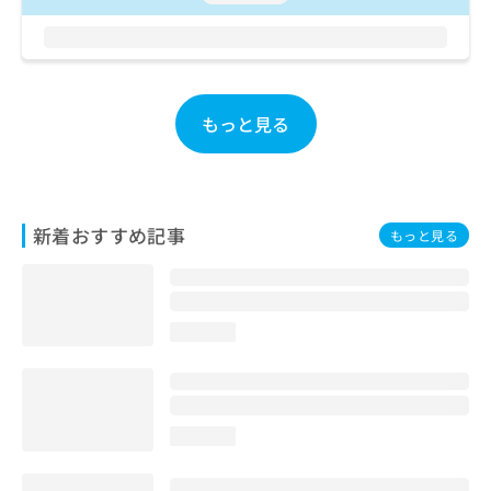
お
問
い
合
わ
もっと見る
せ
は
こ
ち
ら
新着おすすめ記事
もっと見る
loading...
loading...