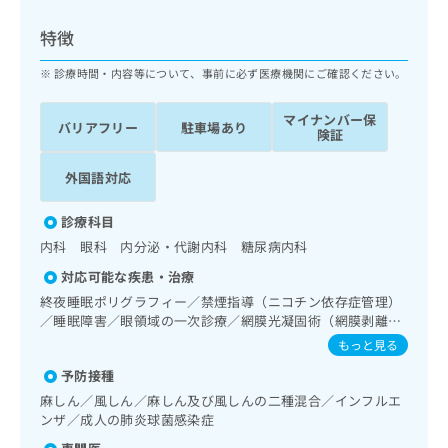
ッ
は
ク
こ
特徴
ナ
ち
ビ
診療時間・内容等について、事前に必ず医療機関にご確認ください。
ら
に
関
マイナンバー保
広
バリアフリー
駐車場あり
す
広
険証
告
る
告
代
お
出
外国語対応
理
問
稿
店
い
の
診療科目
合
の
お
内科 眼科 内分泌・代謝内科 糖尿病内科
わ
方
問
せ
い
は
対応可能な疾患・治療
は
合
こ
終夜睡眠ポリグラフィー／禁煙指導（ニコチン依存症管理）
こ
わ
ち
／睡眠障害／眼領域の一次診療／網膜光凝固術（網膜剥離手
ち
せ
術）／コンタクトレンズ検査／小児視力障害診療／内分泌･
ら
もっと見る
ら
は
代謝･栄養領域の一次診療／内分泌機能検査／インスリン療
こ
予防接種
法／糖尿病患者教育（食事療法、運動療法、自己血糖測定）
こち
ち
広
／糖尿病による合併症に対する継続的な管理及び指導／視能
麻しん／風しん／麻しん及び風しんの二種混合／インフルエ
らは
広
ら
訓練
告
ンザ／成人の肺炎球菌感染症
マイ
告
出
ナビ