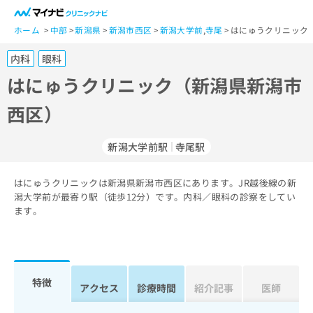
一
般
ホーム
中部
新潟県
新潟市西区
新潟大学前
,
寺尾
はにゅうクリニック
ユ
内科
眼科
ー
ザ
はにゅうクリニック（新潟県新潟市
ー
西区）
の
方
は
新潟大学前駅
寺尾駅
こ
ち
はにゅうクリニックは新潟県新潟市西区にあります。JR越後線の新
ら
潟大学前が最寄り駅（徒歩12分）です。内科／眼科の診察をしてい
ます。
医
マ
療
イ
関
ナ
係
ビ
者
ク
特徴
アクセス
診療時間
紹介記事
医師
の
リ
方
ニ