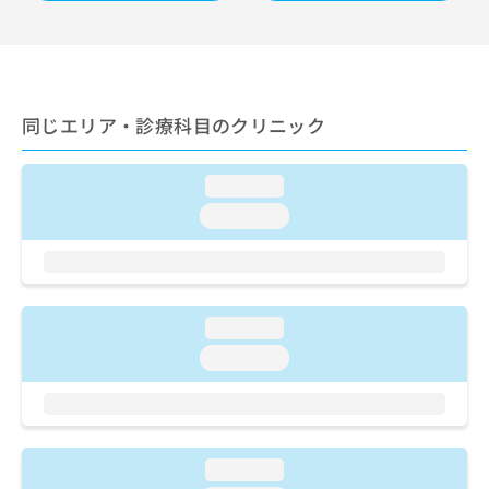
ご了
ら
み
承く
は
ださ
こ
無
い。
ち
料
ら
情
同じエリア・診療科目のクリニック
報
拡
掲
充
載
loading...
の
情
お
報
loading...
申
の
し
修
込
正
み
は
は
こ
loading...
こ
ち
loading...
ち
ら
ら
そ
の
他
loading...
の