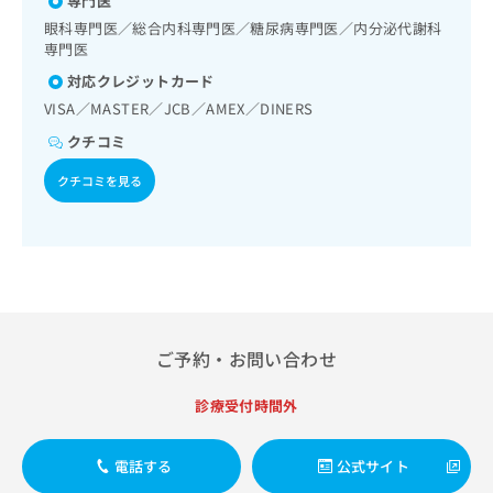
専門医
出
稿
クリ
資
稿
ニッ
眼科専門医／総合内科専門医／糖尿病専門医／内分泌代謝科
の
料
クナ
専門医
の
お
の
ビサ
お
問
ご
対応クレジットカード
イト
問
い
請
への
VISA／MASTER／JCB／AMEX／DINERS
い
合
お問
求
合
合せ
わ
クチコミ
は
フォ
わ
せ
こ
ーム
クチコミを見る
せ
は
ち
とな
は
こ
ら
りま
こ
ち
す。
ち
ら
クリ
無
ら
ニッ
料
クの
資
情
予
料
報
約・
の
症状
拡
ご予約・お問い合わせ
のご
ご
充
相談
請
の
など
診療受付時間外
求
お
はで
は
申
きま
こ
せん
し
電話する
公式サイト
ので
ち
込