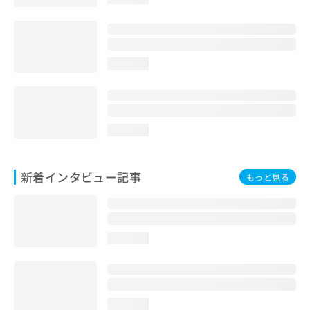
loading...
loading...
新着インタビュー記事
もっと見る
loading...
loading...