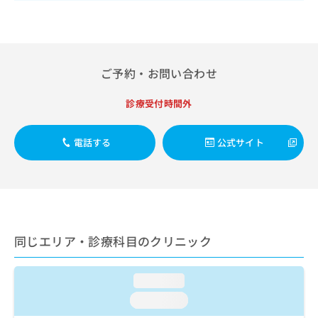
出
稿
クリ
資
稿
ニッ
の
料
クナ
の
お
の
ビサ
お
問
ご
イト
問
い
請
への
ご予約・お問い合わせ
い
合
お問
求
合
合せ
わ
は
フォ
わ
診療受付時間外
せ
こ
ーム
せ
は
ち
とな
は
こ
ら
りま
電話する
公式サイト
こ
ち
す。
ち
ら
クリ
無
ら
ニッ
料
クの
資
情
予
料
報
約・
の
症状
拡
のご
ご
同じエリア・診療科目のクリニック
充
相談
請
の
など
求
お
はで
は
loading...
申
きま
こ
せん
し
loading...
ので
ち
込