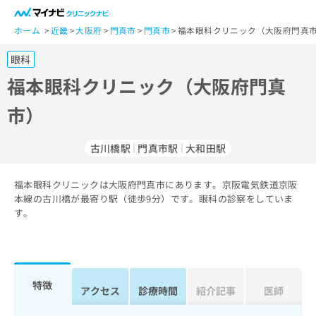
一
般
ホーム
近畿
大阪府
門真市
門真市
福本眼科クリニック（大阪府門真市
ユ
眼科
ー
ザ
福本眼科クリニック（大阪府門真
ー
市）
の
方
は
古川橋駅
門真市駅
大和田駅
こ
ち
福本眼科クリニックは大阪府門真市にあります。京阪電気鉄道京阪
ら
本線の古川橋が最寄り駅（徒歩9分）です。眼科の診察をしていま
す。
医
マ
療
イ
関
ナ
係
ビ
者
ク
特徴
アクセス
診療時間
紹介記事
医師
の
リ
方
ニ