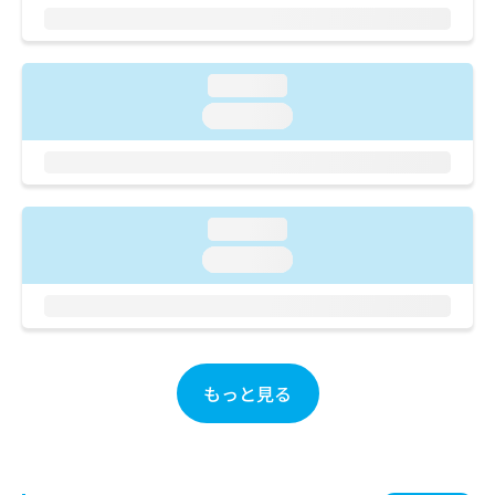
ご了
ら
み
承く
は
ださ
こ
無
い。
ち
料
loading...
ら
情
loading...
報
拡
掲
充
載
の
情
お
報
loading...
申
の
し
loading...
修
込
正
み
は
は
こ
こ
ち
ち
ら
ら
もっと見る
そ
の
他
の