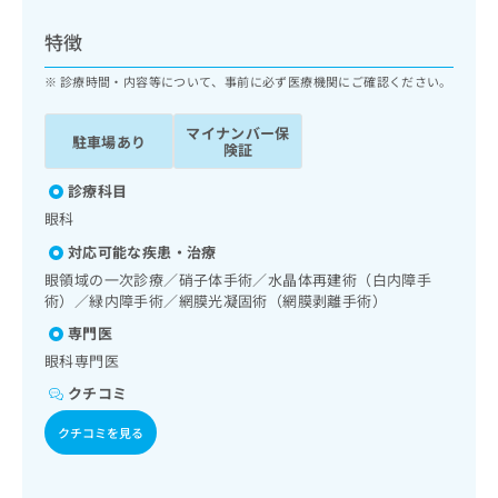
ッ
は
ク
こ
特徴
ナ
ち
ビ
診療時間・内容等について、事前に必ず医療機関にご確認ください。
ら
に
関
マイナンバー保
広
駐車場あり
す
広
険証
告
る
告
代
お
診療科目
出
理
問
稿
眼科
店
い
の
対応可能な疾患・治療
合
の
お
わ
眼領域の一次診療／硝子体手術／水晶体再建術（白内障手
方
問
せ
術）／緑内障手術／網膜光凝固術（網膜剥離手術）
い
は
は
合
こ
専門医
こ
わ
ち
眼科専門医
ち
せ
ら
ら
は
クチコミ
こ
こち
クチコミを見る
ち
広
らは
広
ら
告
マイ
告
出
ナビ