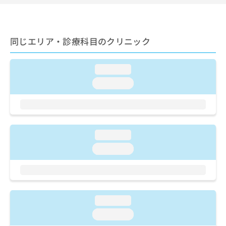
ご了
ら
み
承く
は
ださ
こ
無
い。
ち
料
同じエリア・診療科目のクリニック
ら
情
報
拡
掲
loading...
充
載
loading...
の
情
お
報
申
の
し
修
込
正
loading...
み
は
は
loading...
こ
こ
ち
ち
ら
ら
そ
loading...
の
他
loading...
の