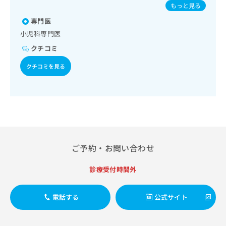
出
／破傷風／結核／Hib感染症／小児の肺炎球菌感染症／ヒト
稿
クリ
資
もっと見る
パピローマウイルス感染症／水痘／インフルエンザ／成人の
稿
ニッ
の
料
専門医
クナ
肺炎球菌感染症／おたふくかぜ／A型肝炎／B型肝炎／ロタウ
の
お
の
ビサ
イルス感染症／髄膜炎菌感染症
お
小児科専門医
問
ご
イト
問
い
請
への
クチコミ
い
合
お問
求
合
合せ
わ
は
クチコミを見る
フォ
わ
せ
こ
ーム
せ
は
ち
とな
は
こ
ら
りま
こ
ち
す。
ち
ら
クリ
無
ら
ニッ
料
クの
資
情
予
ご予約・お問い合わせ
料
報
約・
の
症状
拡
のご
ご
診療受付時間外
充
相談
請
の
など
求
お
はで
電話する
公式サイト
は
申
きま
こ
せん
し
ので
ち
込