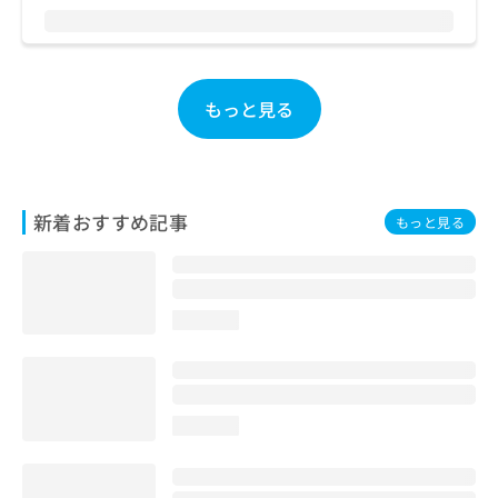
お
問
い
合
わ
もっと見る
せ
は
こ
ち
ら
新着おすすめ記事
もっと見る
loading...
loading...