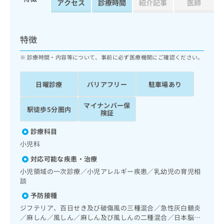
アクセス
診療時間
紹介記事
医師
ッ
は
ク
こ
ナ
ち
ビ
特徴
ら
に
関
診療時間・内容等について、事前に必ず医療機関にご確認ください。
広
す
広
告
る
告
代
日曜診療
バリアフリー
駐車場あり
お
出
理
問
稿
店
い
マイナンバー保
の
駅徒歩5分圏内
険証
合
の
お
わ
方
問
診療科目
せ
い
は
小児科
は
合
こ
こ
わ
対応可能な疾患・治療
ち
ち
せ
ら
小児領域の一次診療／小児アレルギー疾患／乳幼児の育児相
ら
は
談
こ
こち
予防接種
ち
広
らは
広
ら
ジフテリア、百日せき及び破傷風の三種混合／急性灰白髄炎
告
マイ
告
／麻しん／風しん／麻しん及び風しんの二種混合／日本脳炎
出
ナビ