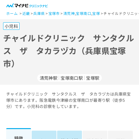
一
般
ホーム
近畿
兵庫県
宝塚市
清荒神
,
宝塚南口
,
宝塚
チャイルドクリニッ
ユ
小児科
ー
ザ
チャイルドクリニック サンタクル
ー
ス ザ タカラヅカ（兵庫県宝塚
の
方
市）
は
こ
ち
清荒神駅
宝塚南口駅
宝塚駅
ら
チャイルドクリニック サンタクルス ザ タカラヅカは兵庫県宝
医
マ
塚市にあります。阪急電鉄今津線の宝塚南口が最寄り駅（徒歩5
療
イ
分）です。小児科の診察をしています。
関
ナ
係
ビ
者
ク
の
リ
方
ニ
特徴