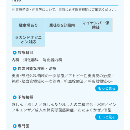
ッ
は
ク
診療時間・内容等について、事前に必ず医療機関にご確認ください。
こ
ナ
ち
ビ
ら
マイナンバー保
駐車場あり
駅徒歩5分圏内
に
険証
関
広
セカンドオピニ
す
広
告
オン対応
る
告
代
お
出
診療科目
理
問
稿
内科 消化器科 消化器内科
店
い
の
合
の
お
対応可能な疾患・治療
わ
方
問
皮膚･形成外科領域の一次診療／アトピー性皮膚炎の治療／
せ
い
は
神経･脳血管領域の一次診療／抗血栓療法／呼吸器領域の一
は
合
こ
次診療／消化器系領域の一次診療／上部消化管内視鏡検査／
もっと見る
こ
わ
肝･胆道・膵臓領域の一次診療／循環器系領域の一次診療／
ち
ち
せ
予防接種
腎･泌尿器系領域の一次診療／尿失禁の治療／内分泌･代謝･
ら
ら
は
栄養領域の一次診療／内分泌機能検査／インスリン療法／糖
麻しん／風しん／麻しん及び風しんの二種混合／水痘／イン
こ
尿病患者教育（食事療法、運動療法、自己血糖測定）／血
フルエンザ／成人の肺炎球菌感染症／おたふくかぜ／B型肝
こち
ち
液・免疫系領域の一次診療／画像診断管理（専ら画像診断を
広
炎
もっと見る
らは
担当する医師による読影）／漢方薬の処方／外来における化
広
ら
告
マイ
学療法
告
専門医
出
ナビ