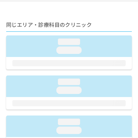
ご了
ら
み
承く
は
ださ
こ
無
い。
ち
料
同じエリア・診療科目のクリニック
ら
情
報
拡
loading...
掲
充
載
loading...
の
情
お
報
申
の
し
修
込
正
loading...
み
は
は
loading...
こ
こ
ち
ち
ら
ら
そ
loading...
の
他
loading...
の