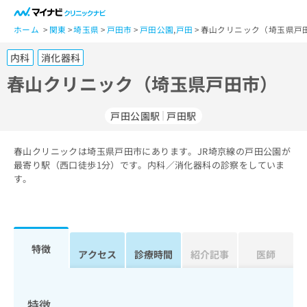
一
般
ホーム
関東
埼玉県
戸田市
戸田公園
,
戸田
春山クリニック（埼玉県戸
ユ
内科
消化器科
ー
ザ
春山クリニック（埼玉県戸田市）
ー
の
戸田公園駅
戸田駅
方
は
こ
春山クリニックは埼玉県戸田市にあります。JR埼京線の戸田公園が
最寄り駅（西口徒歩1分）です。内科／消化器科の診察をしていま
ち
す。
ら
医
マ
療
イ
関
ナ
特徴
アクセス
診療時間
紹介記事
医師
係
ビ
者
ク
の
リ
方
ニ
特徴