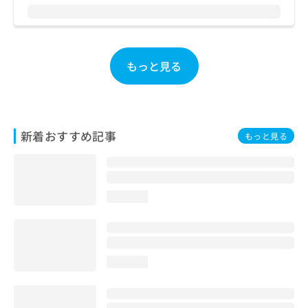
お
問
い
合
もっと見る
わ
せ
は
こ
ち
ら
新着おすすめ記事
もっと見る
loading...
loading...