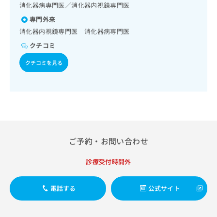
出
稿
クリ
消化器病専門医／消化器内視鏡専門医
資
稿
ニッ
の
料
専門外来
クナ
の
お
の
ビサ
消化器内視鏡専門医 消化器病専門医
お
問
ご
イト
問
い
請
への
クチコミ
い
合
お問
求
合
合せ
わ
クチコミを見る
は
フォ
わ
せ
こ
ーム
せ
は
ち
とな
は
こ
ら
りま
こ
ち
す。
ち
ら
クリ
無
ら
ニッ
料
クの
資
情
予
ご予約・お問い合わせ
料
報
約・
の
症状
拡
のご
診療受付時間外
ご
充
相談
請
の
など
求
お
はで
電話する
公式サイト
は
申
きま
こ
せん
し
ので
ち
込