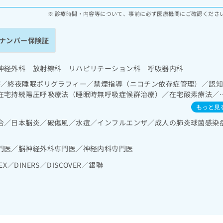
診療時間・内容等について、事前に必ず医療機関にご確認くださ
ナンバー保険証
神経外科 放射線科 リハビリテーション科 呼吸器内科
療／終夜睡眠ポリグラフィー／禁煙指導（ニコチン依存症管理）／認
在宅持続陽圧呼吸療法（睡眠時無呼吸症候群治療）／在宅酸素療法／
･胆道・膵臓領域の一次診療／ホルター型心電図検査／内分泌･代謝･
もっと見
者教育（食事療法、運動療法、自己血糖測定）／血液・免疫系領域の
合／日本脳炎／破傷風／水痘／インフルエンザ／成人の肺炎球菌感染
傷領域の一次診療／脳血管疾患等リハビリテーション／運動器リハビ
（専ら画像診断を担当する医師による読影）／遠隔画像診断／ＭＲＩ
門医／脳神経外科専門医／神経内科専門医
EX／DINERS／DISCOVER／銀聯