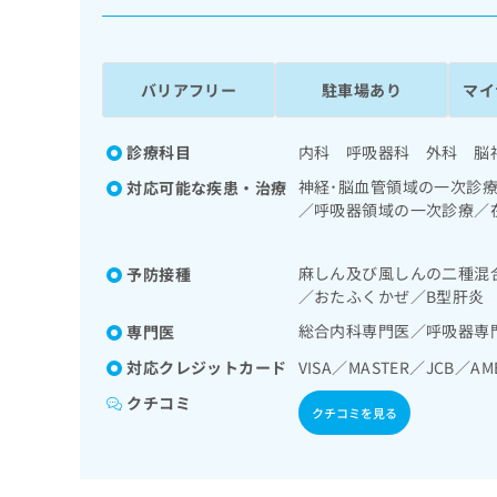
係
ク
者
リ
の
ニ
ッ
方
バリアフリー
駐車場あり
マイ
ク
は
ナ
こ
ビ
診療科目
内科 呼吸器科 外科 脳
ち
に
神経･脳血管領域の一次診
対応可能な疾患・治療
関
ら
／呼吸器領域の一次診療／
す
化器系領域の一次診療／肝
る
領域の一次診療／糖尿病患
お
広
麻しん及び風しんの二種混
予防接種
次診療／筋・骨格系及び外
広
問
／おたふくかぜ／B型肝炎
告
告
テーション／画像診断管理
い
出
影／CT撮影
代
合
総合内科専門医／呼吸器専
専門医
稿
わ
理
対応クレジットカード
VISA／MASTER／JCB／AM
の
せ
店
お
は
クチコミ
の
問
クチコミを見る
こ
い
方
ち
合
ら
は
わ
こ