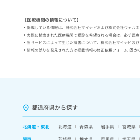
ち
み
ら
は
こ
【医療機関の情報について】
ち
掲載している情報は、株式会社マイナビおよび株式会社ウェルネ
そ
ら
の
実際に検索された医療機関で受診を希望される場合は、必ず医療
他
当サービスによって生じた損害について、株式会社マイナビ及び
の
情報の誤りを発見された方は
掲載情報の修正依頼フォーム
か
お
問
い
合
わ
せ
は
こ
ち
都道府県から探す
ら
北海道
・
東北
北海道
青森県
岩手県
宮城県
関東
茨城県
栃木県
群馬県
埼玉県