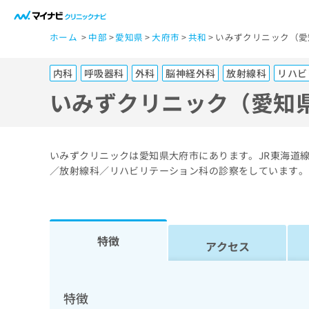
一
ホーム
中部
愛知県
大府市
共和
いみずクリニック（愛
般
ユ
内科
呼吸器科
外科
脳神経外科
放射線科
リハビ
ー
ザ
いみずクリニック（愛知
ー
の
方
いみずクリニックは愛知県大府市にあります。JR東海道
は
／放射線科／リハビリテーション科の診察をしています。
こ
ち
ら
特徴
アクセス
医
マ
療
イ
ナ
関
特徴
ビ