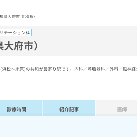
知県大府市 共和駅）
リテーション科
県大府市）
線(浜松～米原)の共和が最寄り駅です。内科／呼吸器科／外科／脳神経
診療時間
紹介記事
医師