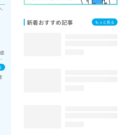
い。
新着おすすめ記事
もっと見る
知症
loading...
消
栄養
る
一
症
リ
撮
loading...
loading...