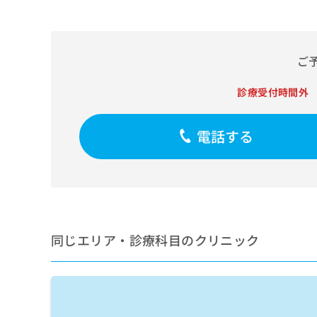
せ
こち
ち
らは
は
マイ
こ
ら
ナビ
ち
クリ
ご
ら
ニッ
クナ
広
ビサ
診療受付時間外
広
資
イト
告
告
への
料
出
出
お問
の
稿
電話する
合せ
稿
ご
の
フォ
の
請
お
ーム
お
求
問
とな
問
りま
は
い
い
す。
こ
合
合
クリ
ち
わ
ニッ
わ
ら
せ
クの
せ
同じエリア・診療科目のクリニック
は
予
は
約・
こ
こ
無
症状
ち
ち
のご
料
ら
相談
ら
情
など
報
はで