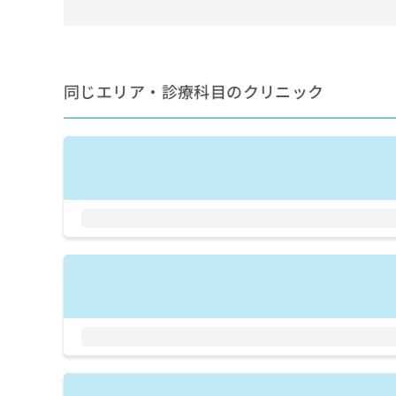
せ
こち
ち
らは
は
マイ
こ
ら
ナビ
ち
クリ
ら
ニッ
同じエリア・診療科目のクリニック
クナ
広
ビサ
広
資
イト
告
告
への
料
出
出
お問
の
稿
合せ
稿
ご
の
フォ
の
請
お
ーム
お
求
問
とな
問
りま
は
い
い
す。
こ
合
合
クリ
ち
わ
ニッ
わ
ら
せ
クの
せ
は
予
は
約・
こ
こ
無
症状
ち
ち
のご
料
ら
相談
ら
情
など
報
はで