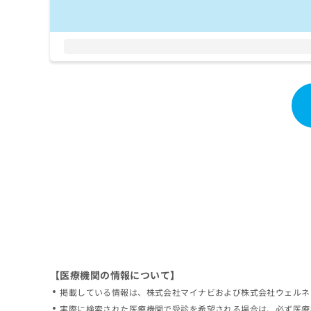
拡
資
きま
充
料
せん
の
ので
の
ご了
お
ご
承く
申
請
ださ
し
求
い。
込
は
み
こ
は
ち
こ
ら
ち
ら
無
料
掲
情
載
報
情
拡
報
充
の
の
修
お
【医療機関の情報について】
正
申
掲載している情報は、株式会社マイナビおよび株式会社ウェルネ
は
し
こ
実際に検索された医療機関で受診を希望される場合は、必ず医療
込