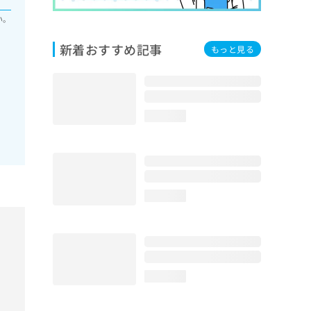
い。
新着おすすめ記事
もっと見る
loading...
loading...
loading...