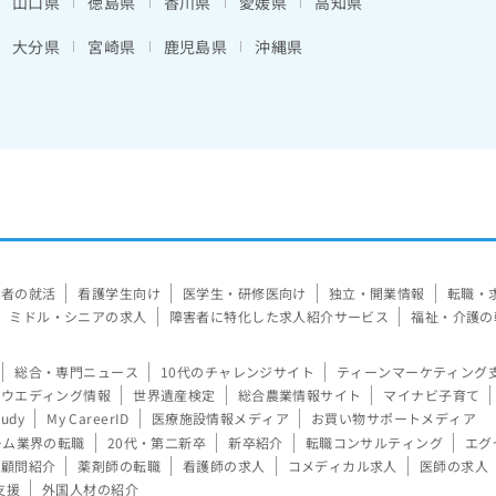
山口県
徳島県
香川県
愛媛県
高知県
大分県
宮崎県
鹿児島県
沖縄県
験者の就活
看護学生向け
医学生・研修医向け
独立・開業情報
転職・
ミドル・シニアの求人
障害者に特化した求人紹介サービス
福祉・介護の
総合・専門ニュース
10代のチャレンジサイト
ティーンマーケティング
ウエディング情報
世界遺産検定
総合農業情報サイト
マイナビ子育て
tudy
My CareerID
医療施設情報メディア
お買い物サポートメディア
ーム業界の転職
20代・第二新卒
新卒紹介
転職コンサルティング
エグ
顧問紹介
薬剤師の転職
看護師の求人
コメディカル求人
医師の求人
支援
外国人材の紹介