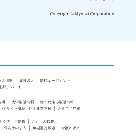
Copyright © Mynavi Corporation
求人情報
海外求人
転職エージェント
転職／パート
支援
大学生活情報
働く女性の生活情報
ECサイト構築・D2C事業支援
ふるさと納税
ゼクティブ転職
会計士の転職
保育士の求人
無期雇用派遣
介護の求人