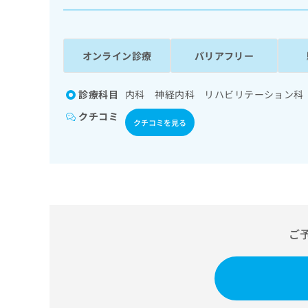
係
ク
者
リ
の
ニ
ッ
方
オンライン診療
バリアフリー
ク
は
ナ
こ
ビ
診療科目
内科 神経内科 リハビリテーション科
ち
に
クチコミ
関
ら
クチコミを見る
す
る
お
広
広
問
告
告
い
出
代
合
稿
わ
理
の
せ
ご
店
お
は
の
問
こ
い
方
ち
合
ら
は
わ
こ