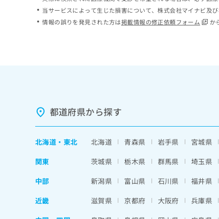
ち
み
当サービスによって生じた損害について、株式会社マイナビ及び
ら
は
情報の誤りを発見された方は
掲載情報の修正依頼フォーム
か
こ
ち
そ
ら
の
他
の
お
問
い
都道府県から探す
合
わ
せ
北海道
・
東北
北海道
青森県
岩手県
宮城県
は
こ
関東
茨城県
栃木県
群馬県
埼玉県
ち
ら
中部
新潟県
富山県
石川県
福井県
近畿
滋賀県
京都府
大阪府
兵庫県