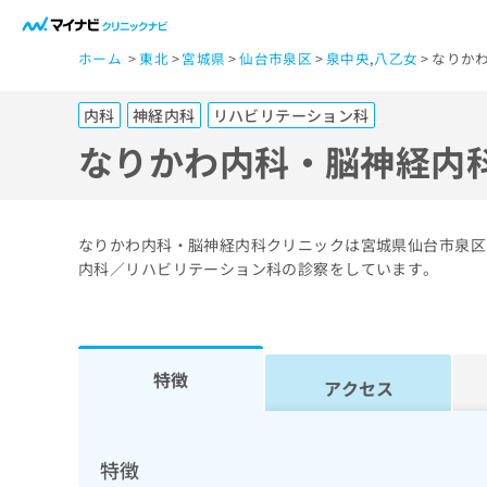
一
ホーム
東北
宮城県
仙台市泉区
泉中央
,
八乙女
なりか
般
ユ
内科
神経内科
リハビリテーション科
ー
ザ
なりかわ内科・脳神経内
ー
の
方
なりかわ内科・脳神経内科クリニックは宮城県仙台市泉区
は
内科／リハビリテーション科の診察をしています。
こ
ち
ら
特徴
アクセス
医
マ
療
イ
ナ
関
特徴
ビ