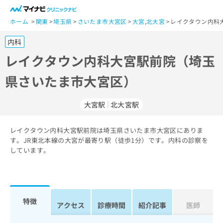
一
般
ホーム
関東
埼玉県
さいたま市大宮区
大宮
,
北大宮
レイクタウン内科
ユ
内科
ー
ザ
レイクタウン内科大宮駅前院（埼玉
ー
県さいたま市大宮区）
の
方
は
大宮駅
北大宮駅
こ
ち
レイクタウン内科大宮駅前院は埼玉県さいたま市大宮区にありま
ら
す。JR東北本線の大宮が最寄り駅（徒歩1分）です。内科の診察を
しています。
医
マ
療
イ
関
ナ
係
ビ
者
ク
特徴
アクセス
診療時間
紹介記事
医師
の
リ
方
ニ