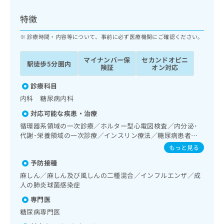
ッ
は
ク
こ
特徴
ナ
ち
ビ
診療時間・内容等について、事前に必ず医療機関にご確認ください。
ら
に
関
マイナンバー保
セカンドオピニ
広
駅徒歩5分圏内
す
広
険証
オン対応
告
る
告
代
お
診療科目
出
理
問
稿
内科 糖尿病内科
店
い
の
対応可能な疾患・治療
合
の
お
わ
循環器系領域の一次診療／ホルター型心電図検査／内分泌･
方
問
せ
代謝･栄養領域の一次診療／インスリン療法／糖尿病患者教
い
は
育（食事療法、運動療法、自己血糖測定）／糖尿病による合
は
合
もっと見る
こ
併症に対する継続的な管理及び指導／漢方薬の処方
こ
わ
ち
予防接種
ち
せ
ら
ら
麻しん／麻しん及び風しんの二種混合／インフルエンザ／成
は
人の肺炎球菌感染症
こ
こち
ち
広
専門医
らは
広
ら
告
マイ
糖尿病専門医
告
出
ナビ