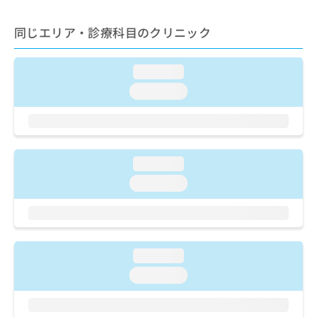
ご了
ら
み
承く
は
ださ
同じエリア・診療科目のクリニック
こ
無
い。
ち
料
ら
情
loading...
報
loading...
拡
掲
充
載
の
情
お
報
申
の
loading...
し
修
込
正
loading...
み
は
は
こ
こ
ち
ち
ら
ら
loading...
そ
loading...
の
他
の