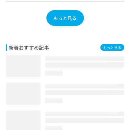
お
問
い
もっと見る
合
わ
せ
は
こ
新着おすすめ記事
もっと見る
ち
ら
loading...
loading...
loading...