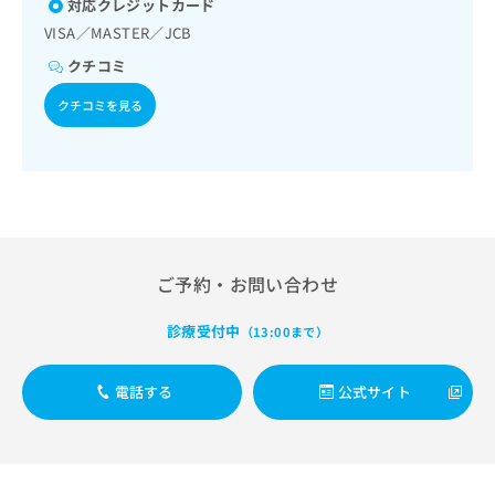
対応クレジットカード
出
稿
クリ
資
稿
ニッ
の
VISA／MASTER／JCB
料
クナ
の
お
の
ビサ
クチコミ
お
問
ご
イト
問
い
請
への
クチコミを見る
い
合
お問
求
合
合せ
わ
は
フォ
わ
せ
こ
ーム
せ
は
ち
とな
は
こ
ら
りま
こ
ち
す。
ち
ら
クリ
無
ら
ニッ
ご予約・お問い合わせ
料
クの
資
情
予
料
報
約・
診療受付中
（13:00まで）
の
症状
拡
のご
ご
充
相談
請
電話する
公式サイト
の
など
求
お
はで
は
申
きま
こ
せん
し
ので
ち
込