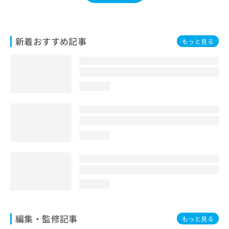
お
問
い
合
新着おすすめ記事
もっと見る
わ
せ
は
こ
loading...
ち
ら
loading...
loading...
編集・監修記事
もっと見る