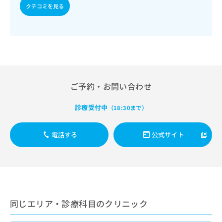
出
稿
クリ
資
クチコミを見る
稿
ニッ
の
料
クナ
の
お
の
ビサ
お
問
ご
イト
問
い
請
への
い
合
お問
求
合
合せ
わ
は
フォ
わ
せ
こ
ーム
せ
は
ち
ご予約・お問い合わせ
とな
は
こ
ら
りま
こ
ち
す。
診療受付中
（18:30まで）
ち
ら
クリ
無
ら
ニッ
料
クの
電話する
公式サイト
資
情
予
料
報
約・
の
症状
拡
のご
ご
充
相談
請
の
など
求
お
はで
は
申
きま
同じエリア・診療科目のクリニック
こ
せん
し
ので
ち
込