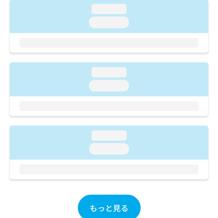
ご了
ら
み
loading...
承く
は
ださ
loading...
こ
無
い。
ち
料
ら
情
報
拡
掲
loading...
充
載
の
情
loading...
お
報
申
の
し
修
込
正
み
は
loading...
は
こ
loading...
こ
ち
ち
ら
ら
そ
の
他
もっと見る
の