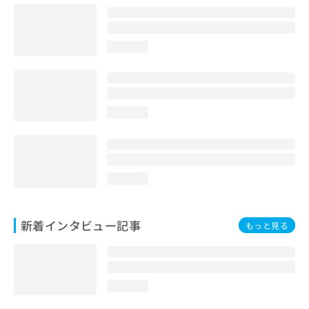
loading...
loading...
loading...
新着インタビュー記事
もっと見る
loading...