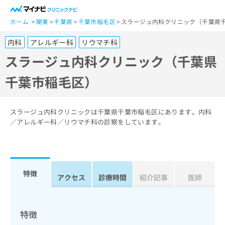
一
般
ホーム
関東
千葉県
千葉市稲毛区
スラージュ内科クリニック（千葉県
ユ
内科
アレルギー科
リウマチ科
ー
ザ
スラージュ内科クリニック（千葉県
ー
千葉市稲毛区）
の
方
は
こ
スラージュ内科クリニックは千葉県千葉市稲毛区にあります。内科
ち
／アレルギー科／リウマチ科の診察をしています。
ら
医
マ
療
イ
特徴
関
アクセス
診療時間
紹介記事
医師
ナ
係
ビ
者
ク
の
リ
特徴
方
ニ