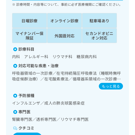
ッ
は
診療時間・内容等について、事前に必ず医療機関にご確認ください。
ク
こ
ナ
ち
日曜診療
オンライン診療
駐車場あり
ビ
ら
に
関
マイナンバー保
セカンドオピニ
外国語対応
広
険証
オン対応
す
広
告
る
告
診療科目
代
お
出
理
内科 アレルギー科 リウマチ科 糖尿病内科
問
稿
店
い
の
対応可能な疾患・治療
合
の
お
呼吸器領域の一次診療／在宅持続陽圧呼吸療法（睡眠時無呼
わ
方
問
吸症候群治療）／在宅酸素療法／循環器系領域の一次診療／
せ
い
は
ホルター型心電図検査／腎･泌尿器系領域の一次診療／腹膜
もっと見る
は
合
こ
透析（CAPD）／尿失禁の治療／更年期障害治療／内分泌･代
こ
わ
予防接種
謝･栄養領域の一次診療／内分泌機能検査／インスリン療法
ち
ち
せ
／糖尿病患者教育（食事療法、運動療法、自己血糖測定）／
ら
インフルエンザ／成人の肺炎球菌感染症
ら
は
糖尿病による合併症に対する継続的な管理及び指導／血液・
専門医
こ
免疫系領域の一次診療／アレルギーの減感作療法／漢方薬の
こち
ち
処方
腎臓専門医／透析専門医／リウマチ専門医
広
らは
広
ら
告
マイ
クチコミ
告
出
ナビ