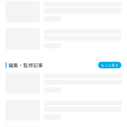
お
問
い
loading...
合
わ
せ
は
こ
loading...
ち
ら
編集・監修記事
もっと見る
loading...
loading...