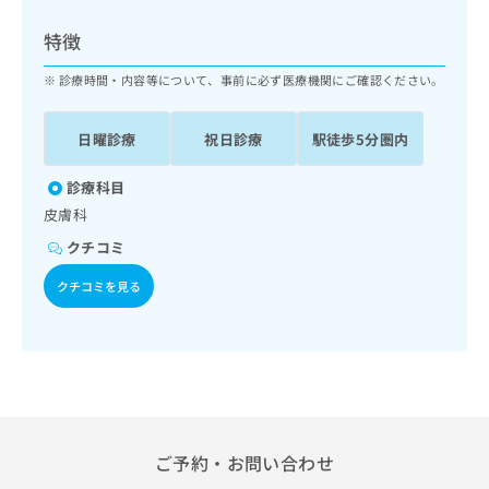
ッ
は
ク
こ
特徴
ナ
ち
ビ
診療時間・内容等について、事前に必ず医療機関にご確認ください。
ら
に
関
広
日曜診療
祝日診療
駅徒歩5分圏内
す
広
告
る
告
代
お
診療科目
出
理
問
稿
皮膚科
店
い
の
クチコミ
合
の
お
わ
方
問
クチコミを見る
せ
い
は
は
合
こ
こ
わ
ち
ち
せ
ら
ら
は
こ
こち
ち
広
らは
広
ら
告
ご予約・お問い合わせ
マイ
告
出
ナビ