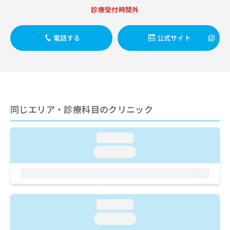
出
稿
クリ
資
診療受付時間外
稿
ニッ
の
料
クナ
の
お
の
ビサ
お
問
ご
電話する
公式サイト
イト
問
い
請
への
い
合
お問
求
合
合せ
わ
は
フォ
わ
せ
こ
ーム
せ
は
ち
とな
は
こ
ら
りま
こ
ち
同じエリア・診療科目のクリニック
す。
ち
ら
クリ
無
ら
ニッ
料
クの
loading...
資
情
予
料
loading...
報
約・
の
症状
拡
のご
ご
充
相談
請
の
など
求
お
はで
は
申
loading...
きま
こ
せん
し
loading...
ので
ち
込