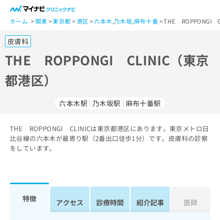
一
般
ホーム
関東
東京都
港区
六本木
,
乃木坂
,
麻布十番
THE ROPPONGI
ユ
皮膚科
ー
ザ
THE ROPPONGI CLINIC（東京
ー
都港区）
の
方
は
六本木駅
乃木坂駅
麻布十番駅
こ
ち
THE ROPPONGI CLINICは東京都港区にあります。東京メトロ日
ら
比谷線の六本木が最寄り駅（2番出口徒歩1分）です。皮膚科の診察
をしています。
医
マ
療
イ
関
ナ
係
ビ
者
ク
特徴
アクセス
診療時間
紹介記事
医師
の
リ
方
ニ