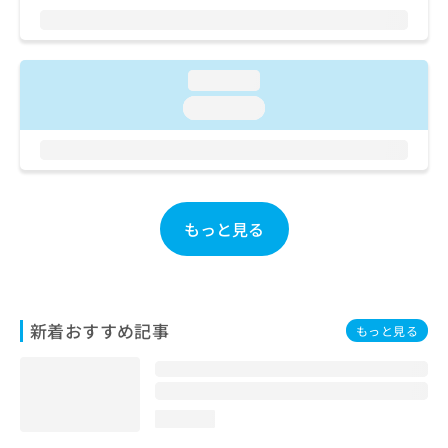
ご了
ら
み
承く
は
ださ
こ
無
い。
ち
料
loading...
ら
情
loading...
報
拡
掲
充
載
の
情
お
報
申
の
もっと見る
し
修
込
正
み
は
は
こ
こ
ち
新着おすすめ記事
もっと見る
ち
ら
ら
そ
の
loading...
他
の