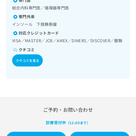
専門医
出
パ節生検／筋・骨格系及び外傷領域の一次診療／義肢装具の
稿
クリ
資
作成及び評価／神経ブロック／漢方薬の処方
稿
ニッ
総合内科専門医／循環器専門医
の
料
クナ
の
お
の
専門外来
ビサ
お
問
ご
イト
インソール 下肢静脈瘤
問
い
請
への
い
合
対応クレジットカード
お問
求
合
合せ
わ
は
VISA／MASTER／JCB／AMEX／DINERS／DISCOVER／銀聯
フォ
わ
せ
こ
ーム
クチコミ
せ
は
ち
とな
は
こ
ら
りま
クチコミを見る
こ
ち
す。
ち
ら
クリ
無
ら
ニッ
料
クの
資
情
予
料
報
約・
の
症状
拡
のご
ご
充
相談
請
の
ご予約・お問い合わせ
など
求
お
はで
は
申
きま
診療受付中
（12:00まで）
こ
せん
し
ので
ち
込