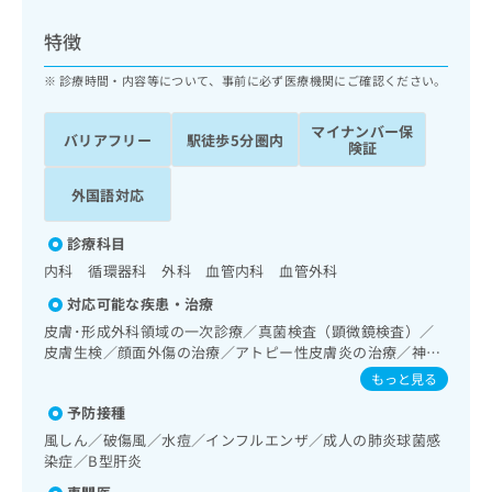
ッ
は
ク
こ
特徴
ナ
ち
ビ
診療時間・内容等について、事前に必ず医療機関にご確認ください。
ら
に
関
マイナンバー保
広
バリアフリー
駅徒歩5分圏内
す
広
険証
告
る
告
代
お
出
外国語対応
理
問
稿
店
い
の
診療科目
合
の
お
内科 循環器科 外科 血管内科 血管外科
わ
方
問
せ
い
は
対応可能な疾患・治療
は
合
こ
皮膚･形成外科領域の一次診療／真菌検査（顕微鏡検査）／
こ
わ
ち
皮膚生検／顔面外傷の治療／アトピー性皮膚炎の治療／神
ち
せ
経･脳血管領域の一次診療／抗血栓療法／呼吸器領域の一次
ら
もっと見る
ら
は
診療／消化器系領域の一次診療／肝･胆道・膵臓領域の一次
こ
予防接種
診療／循環器系領域の一次診療／ホルター型心電図検査／下
こち
ち
広
肢静脈瘤手術／ペースメーカー管理／腎･泌尿器系領域の一
風しん／破傷風／水痘／インフルエンザ／成人の肺炎球菌感
らは
広
ら
次診療／乳腺領域の一次診療／内分泌･代謝･栄養領域の一次
告
染症／B型肝炎
マイ
告
診療／インスリン療法／血液・免疫系領域の一次診療／リン
出
ナビ