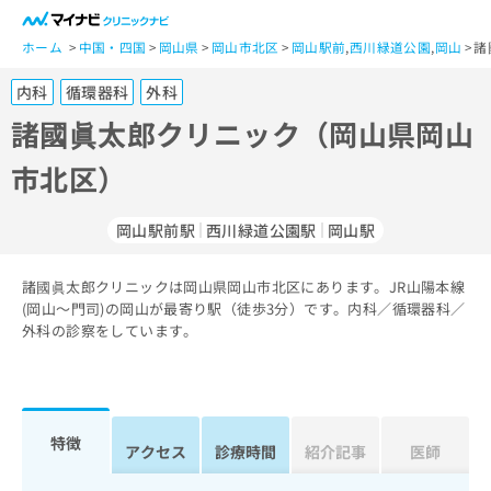
一
般
ホーム
中国・四国
岡山県
岡山市北区
岡山駅前
,
西川緑道公園
,
岡山
諸
ユ
内科
循環器科
外科
ー
ザ
諸國眞太郎クリニック（岡山県岡山
ー
市北区）
の
方
は
岡山駅前駅
西川緑道公園駅
岡山駅
こ
ち
諸國眞太郎クリニックは岡山県岡山市北区にあります。JR山陽本線
ら
(岡山～門司)の岡山が最寄り駅（徒歩3分）です。内科／循環器科／
外科の診察をしています。
医
マ
療
イ
関
ナ
係
ビ
者
ク
特徴
アクセス
診療時間
紹介記事
医師
の
リ
方
ニ