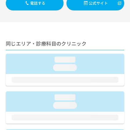
ご了
ら
み
電話する
公式サイト
承く
は
ださ
こ
無
い。
ち
料
ら
情
報
拡
掲
同じエリア・診療科目のクリニック
充
載
の
情
お
報
loading...
申
の
し
loading...
修
込
正
み
は
は
こ
こ
ち
ち
loading...
ら
ら
loading...
そ
の
他
の