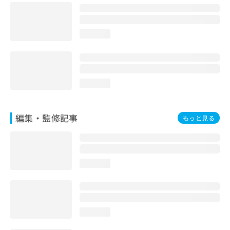
お
問
い
loading...
合
わ
せ
は
こ
loading...
ち
ら
編集・監修記事
もっと見る
loading...
loading...