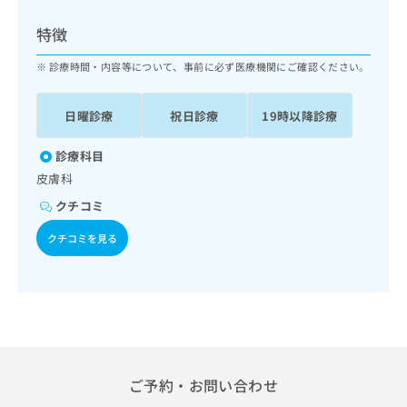
ッ
は
ク
こ
特徴
ナ
ち
ビ
診療時間・内容等について、事前に必ず医療機関にご確認ください。
ら
に
関
広
日曜診療
祝日診療
19時以降診療
す
広
告
る
告
代
お
診療科目
出
理
問
稿
皮膚科
店
い
の
クチコミ
合
の
お
わ
方
問
クチコミを見る
せ
い
は
は
合
こ
こ
わ
ち
ち
せ
ら
ら
は
こ
こち
ち
広
らは
広
ら
告
ご予約・お問い合わせ
マイ
告
出
ナビ