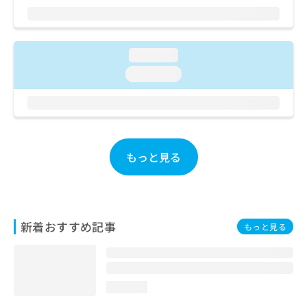
ご了
ら
み
承く
は
ださ
こ
無
い。
ち
料
loading...
ら
情
loading...
報
拡
掲
充
載
の
情
お
報
申
の
もっと見る
し
修
込
正
み
は
は
こ
こ
ち
新着おすすめ記事
もっと見る
ち
ら
ら
そ
の
loading...
他
の