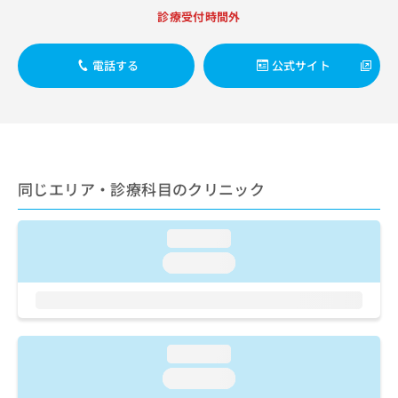
出
稿
クリ
資
診療受付時間外
稿
ニッ
の
料
クナ
の
お
の
ビサ
お
問
ご
電話する
公式サイト
イト
問
い
請
への
い
合
お問
求
合
合せ
わ
は
フォ
わ
せ
こ
ーム
せ
は
ち
とな
は
こ
ら
りま
こ
ち
同じエリア・診療科目のクリニック
す。
ち
ら
クリ
無
ら
ニッ
料
クの
loading...
資
情
予
料
loading...
報
約・
の
症状
拡
のご
ご
充
相談
請
の
など
求
お
はで
は
申
loading...
きま
こ
せん
し
loading...
ので
ち
込