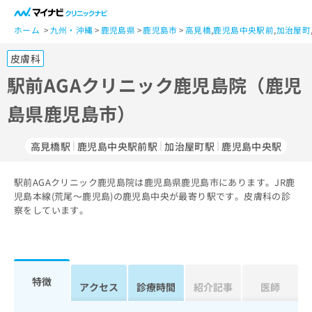
一
般
ホーム
九州・沖縄
鹿児島県
鹿児島市
高見橋
,
鹿児島中央駅前
,
加治屋町
ユ
皮膚科
ー
ザ
駅前AGAクリニック鹿児島院（鹿児
ー
島県鹿児島市）
の
方
は
高見橋駅
鹿児島中央駅前駅
加治屋町駅
鹿児島中央駅
こ
ち
駅前AGAクリニック鹿児島院は鹿児島県鹿児島市にあります。JR鹿
ら
児島本線(荒尾～鹿児島)の鹿児島中央が最寄り駅です。皮膚科の診
察をしています。
医
マ
療
イ
関
ナ
係
ビ
者
ク
特徴
アクセス
診療時間
紹介記事
医師
の
リ
方
ニ