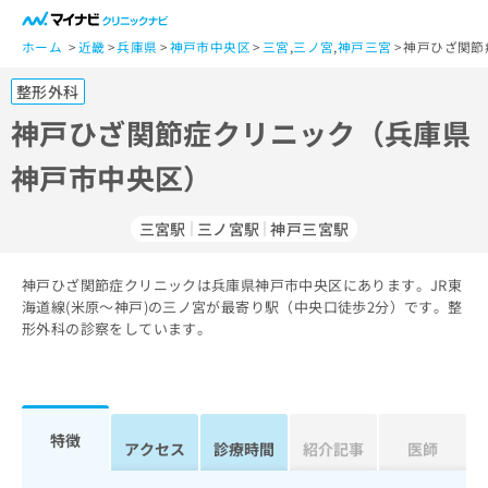
一
般
ホーム
近畿
兵庫県
神戸市中央区
三宮
,
三ノ宮
,
神戸三宮
神戸ひざ関節
ユ
整形外科
ー
ザ
神戸ひざ関節症クリニック（兵庫県
ー
神戸市中央区）
の
方
は
三宮駅
三ノ宮駅
神戸三宮駅
こ
ち
神戸ひざ関節症クリニックは兵庫県神戸市中央区にあります。JR東
ら
海道線(米原～神戸)の三ノ宮が最寄り駅（中央口徒歩2分）です。整
形外科の診察をしています。
医
マ
療
イ
関
ナ
係
ビ
者
ク
特徴
アクセス
診療時間
紹介記事
医師
の
リ
方
ニ