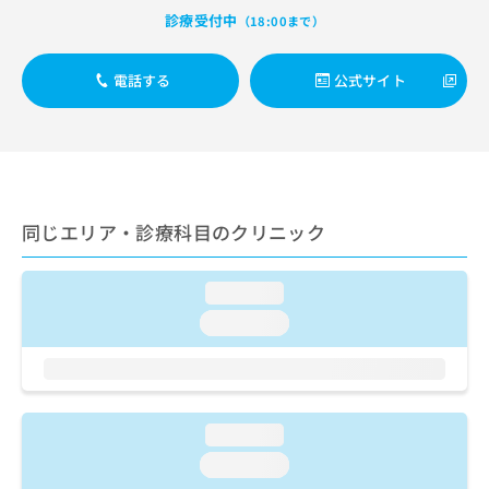
出
稿
クリ
資
診療受付中
（18:00まで）
稿
ニッ
の
料
クナ
の
お
の
ビサ
お
問
ご
電話する
公式サイト
イト
問
い
請
への
い
合
お問
求
合
合せ
わ
は
フォ
わ
せ
こ
ーム
せ
は
ち
とな
は
こ
ら
りま
こ
ち
同じエリア・診療科目のクリニック
す。
ち
ら
クリ
無
ら
ニッ
料
クの
loading...
資
情
予
料
loading...
報
約・
の
症状
拡
のご
ご
充
相談
請
の
など
求
お
はで
は
申
loading...
きま
こ
せん
し
loading...
ので
ち
込