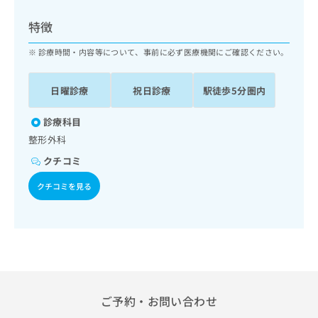
ッ
は
ク
こ
特徴
ナ
ち
ビ
診療時間・内容等について、事前に必ず医療機関にご確認ください。
ら
に
関
広
日曜診療
祝日診療
駅徒歩5分圏内
す
広
告
る
告
代
お
診療科目
出
理
問
稿
整形外科
店
い
の
クチコミ
合
の
お
わ
方
問
クチコミを見る
せ
い
は
は
合
こ
こ
わ
ち
ち
せ
ら
ら
は
こ
こち
ち
広
らは
広
ら
告
ご予約・お問い合わせ
マイ
告
出
ナビ