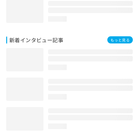
loading...
新着インタビュー記事
もっと見る
loading...
loading...
loading...