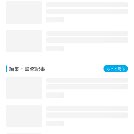
お
問
い
loading...
合
わ
せ
は
こ
loading...
ち
ら
編集・監修記事
もっと見る
loading...
loading...