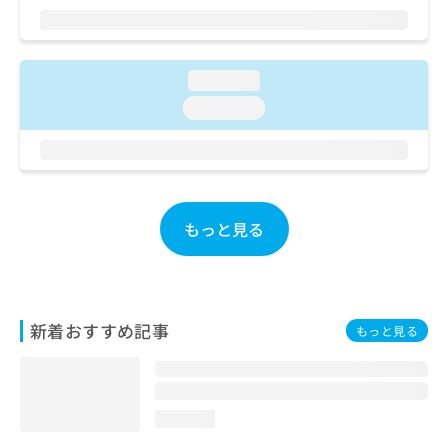
ご了
ら
み
承く
は
ださ
こ
無
い。
ち
料
loading...
ら
情
loading...
報
拡
掲
充
載
の
情
お
報
申
の
もっと見る
し
修
込
正
み
は
は
こ
こ
ち
新着おすすめ記事
もっと見る
ち
ら
ら
そ
の
loading...
他
の