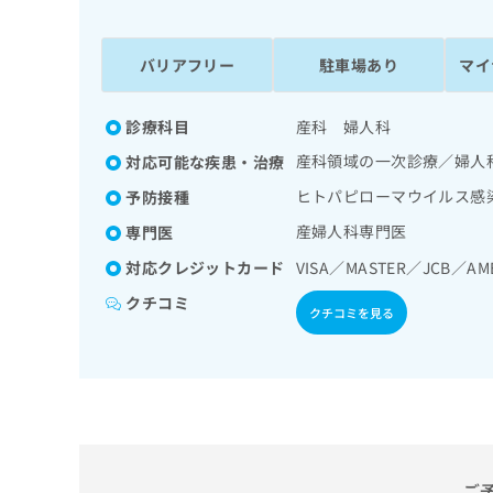
係
ク
者
リ
の
ニ
バリアフリー
駐車場あり
マイ
ッ
方
ク
は
ナ
診療科目
産科 婦人科
こ
ビ
産科領域の一次診療／婦人
対応可能な疾患・治療
ち
に
関
ら
ヒトパピローマウイルス感
予防接種
す
産婦人科専門医
専門医
る
お
対応クレジットカード
VISA／MASTER／JCB／AM
広
広
問
告
告
い
クチコミ
クチコミを見る
出
代
合
稿
わ
理
の
せ
店
お
は
の
問
こ
い
方
ち
合
ら
は
わ
ご
こ