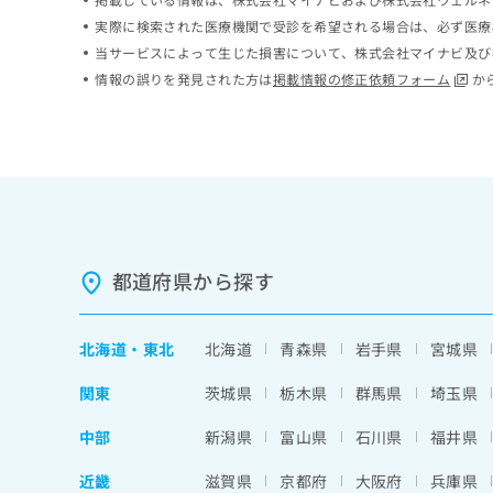
ち
み
実際に検索された医療機関で受診を希望される場合は、必ず医療
ら
は
当サービスによって生じた損害について、株式会社マイナビ及び
こ
情報の誤りを発見された方は
掲載情報の修正依頼フォーム
か
ち
そ
ら
の
他
の
お
問
い
合
都道府県から探す
わ
せ
は
こ
北海道
・
東北
北海道
青森県
岩手県
宮城県
ち
ら
関東
茨城県
栃木県
群馬県
埼玉県
中部
新潟県
富山県
石川県
福井県
近畿
滋賀県
京都府
大阪府
兵庫県