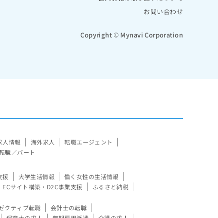
お問い合わせ
Copyright © Mynavi Corporation
求人情報
海外求人
転職エージェント
転職／パート
支援
大学生活情報
働く女性の生活情報
ECサイト構築・D2C事業支援
ふるさと納税
ゼクティブ転職
会計士の転職
保育士の求人
無期雇用派遣
介護の求人