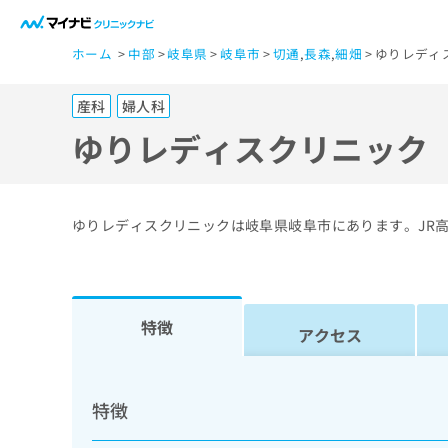
一
ホーム
中部
岐阜県
岐阜市
切通
,
長森
,
細畑
ゆりレディ
般
ユ
産科
婦人科
ー
ザ
ゆりレディスクリニック
ー
の
方
ゆりレディスクリニックは岐阜県岐阜市にあります。JR
は
こ
ち
ら
特徴
アクセス
医
マ
療
イ
特徴
ナ
関
ビ