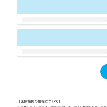
拡
資
きま
充
料
せん
の
ので
の
ご了
お
ご
承く
申
請
ださ
し
求
い。
込
は
み
こ
は
ち
こ
ら
ち
ら
無
料
掲
情
載
報
情
拡
報
充
の
の
修
お
正
申
【医療機関の情報について】
は
し
こ
込
掲載している情報は、株式会社マイナビおよび株式会社ウェルネ