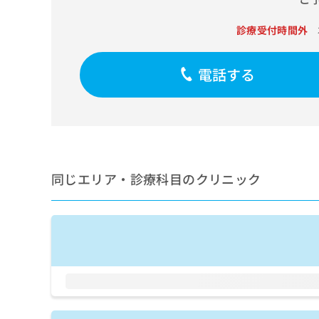
せ
こち
ち
らは
は
マイ
診療受付時間外
こ
ら
ナビ
ち
クリ
ら
ニッ
電話する
クナ
広
ビサ
広
資
イト
告
告
への
料
出
出
お問
の
稿
合せ
稿
ご
の
フォ
の
請
お
ーム
お
求
問
とな
同じエリア・診療科目のクリニック
問
りま
は
い
い
す。
こ
合
合
クリ
ち
わ
ニッ
わ
ら
せ
クの
せ
は
予
は
約・
こ
こ
無
症状
ち
ち
のご
料
ら
相談
ら
情
など
報
はで