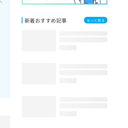
い。
新着おすすめ記事
もっと見る
loading...
loading...
loading...