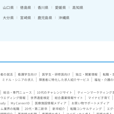
山口県
徳島県
香川県
愛媛県
高知県
大分県
宮崎県
鹿児島県
沖縄県
験者の就活
看護学生向け
医学生・研修医向け
独立・開業情報
転職・
ミドル・シニアの求人
障害者に特化した求人紹介サービス
福祉・介護の
総合・専門ニュース
10代のチャレンジサイト
ティーンマーケティング
ウエディング情報
世界遺産検定
総合農業情報サイト
マイナビ子育て
tudy
My CareerID
医療施設情報メディア
お買い物サポートメディア
ーム業界の転職
20代・第二新卒
新卒紹介
転職コンサルティング
エグ
顧問紹介
薬剤師の転職
看護師の求人
コメディカル求人
医師の求人