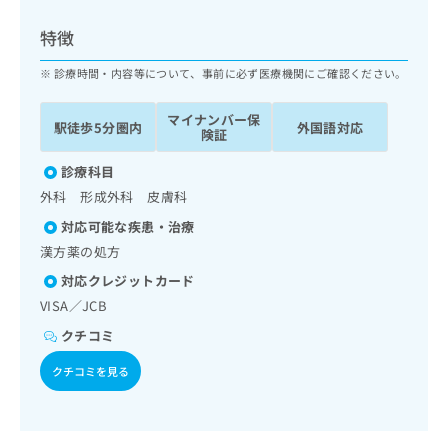
ッ
は
ク
こ
特徴
ナ
ち
ビ
診療時間・内容等について、事前に必ず医療機関にご確認ください。
ら
に
関
マイナンバー保
広
駅徒歩5分圏内
外国語対応
す
広
険証
告
る
告
代
お
診療科目
出
理
問
稿
外科 形成外科 皮膚科
店
い
の
対応可能な疾患・治療
合
の
お
わ
漢方薬の処方
方
問
せ
い
は
対応クレジットカード
は
合
こ
VISA／JCB
こ
わ
ち
ち
せ
クチコミ
ら
ら
は
クチコミを見る
こ
こち
ち
広
らは
広
ら
告
マイ
告
出
ナビ