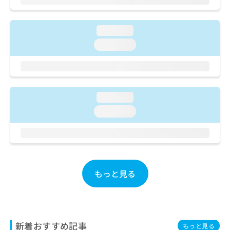
ご了
ら
み
承く
は
ださ
こ
無
い。
loading...
ち
料
loading...
ら
情
報
拡
掲
充
載
の
情
loading...
お
報
申
の
loading...
し
修
込
正
み
は
は
こ
こ
ち
ち
もっと見る
ら
ら
そ
の
他
新着おすすめ記事
もっと見る
の