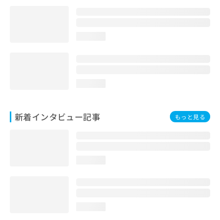
loading...
loading...
新着インタビュー記事
もっと見る
loading...
loading...