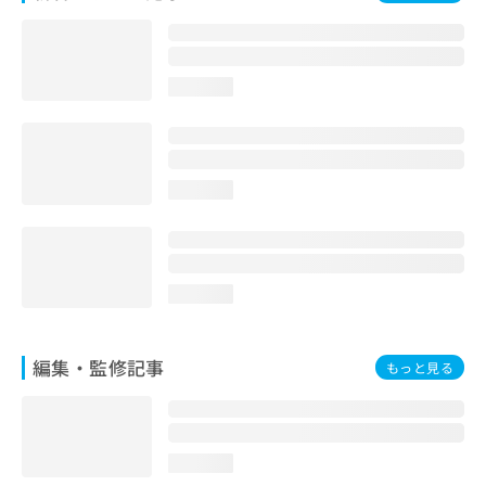
お
問
い
合
loading...
わ
せ
は
こ
ち
loading...
ら
loading...
編集・監修記事
もっと見る
loading...