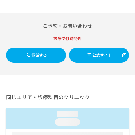
出
稿
クリ
資
稿
ニッ
の
料
クナ
の
お
の
ビサ
お
問
ご
イト
ご予約・お問い合わせ
問
い
請
への
い
合
お問
求
合
合せ
診療受付時間外
わ
は
フォ
わ
せ
こ
ーム
せ
は
ち
とな
電話する
公式サイト
は
こ
ら
りま
こ
ち
す。
ち
ら
クリ
無
ら
ニッ
料
クの
資
情
予
料
報
約・
の
症状
拡
同じエリア・診療科目のクリニック
のご
ご
充
相談
請
の
など
求
loading...
お
はで
は
申
きま
loading...
こ
せん
し
ので
ち
込