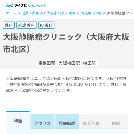
一
般
ホーム
近畿
大阪府
大阪市北区
東梅田
,
大阪梅田
,
梅田
大阪静脈瘤クリ
ユ
外科
形成外科
皮膚科
ー
ザ
大阪静脈瘤クリニック（大阪府大阪
ー
市北区）
の
方
は
東梅田駅
大阪梅田駅
梅田駅
こ
ち
大阪静脈瘤クリニックは大阪府大阪市北区にあります。大阪市営地
ら
下鉄谷町線の東梅田が最寄り駅（4番出口徒歩1分）です。外科／形
成外科／皮膚科の診察をしています。
医
マ
療
イ
関
ナ
係
ビ
者
ク
特徴
アクセス
診療時間
紹介記事
医師
の
リ
方
ニ