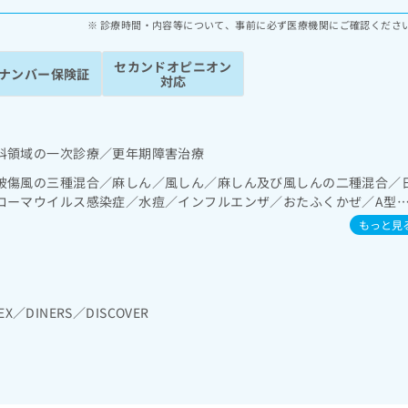
診療時間・内容等について、事前に必ず医療機関にご確認くださ
セカンドオピニオン
ナンバー保険証
対応
科領域の一次診療／更年期障害治療
破傷風の三種混合／麻しん／風しん／麻しん及び風しんの二種混合／
ローマウイルス感染症／水痘／インフルエンザ／おたふくかぜ／A型
膜炎菌感染症
もっと見
EX／DINERS／DISCOVER