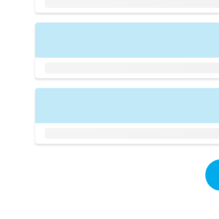
拡
資
きま
充
料
せん
の
ので
の
ご了
お
ご
承く
申
請
ださ
し
求
い。
込
は
み
こ
は
ち
こ
ら
ち
ら
無
料
掲
情
載
報
情
拡
報
充
の
の
修
お
正
申
は
し
こ
込