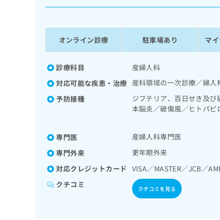
係
ク
者
リ
の
ニ
ッ
方
オンライン診療
駐車場あり
マイ
ク
は
ナ
こ
ビ
診療科目
産婦人科
ち
に
産科領域の一次診療／婦人
対応可能な疾患・治療
関
ら
す
ジフテリア、百日せき及び
予防接種
る
本脳炎／破傷風／ヒトパピ
お
炎／B型肝炎／狂犬病／髄
広
広
問
告
告
い
産婦人科専門医
専門医
出
代
合
更年期外来
専門外来
稿
わ
理
の
せ
対応クレジットカード
VISA／MASTER／JCB／AM
店
お
は
の
問
こ
クチコミ
クチコミを見る
い
方
ち
合
ら
は
わ
こ