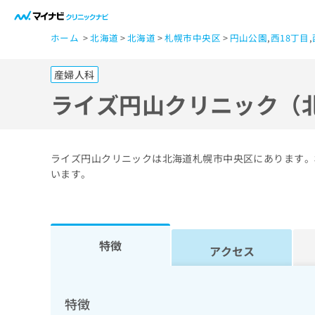
一
ホーム
北海道
北海道
札幌市中央区
円山公園
,
西18丁目
,
般
ユ
産婦人科
ー
ザ
ライズ円山クリニック（
ー
の
方
ライズ円山クリニックは北海道札幌市中央区にあります。
は
います。
こ
ち
ら
特徴
アクセス
医
マ
療
イ
ナ
関
特徴
ビ