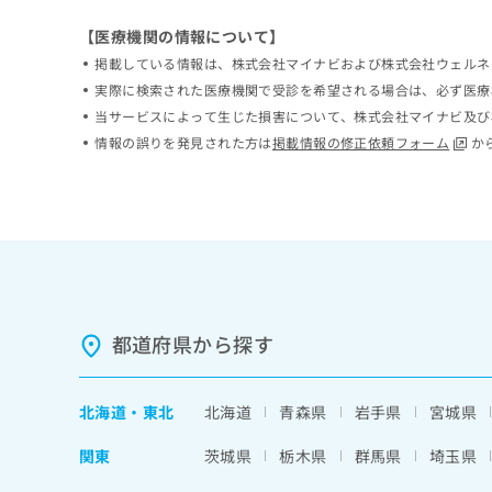
ち
み
【医療機関の情報について】
ら
は
こ
掲載している情報は、株式会社マイナビおよび株式会社ウェルネ
ち
実際に検索された医療機関で受診を希望される場合は、必ず医療
そ
ら
当サービスによって生じた損害について、株式会社マイナビ及び
の
情報の誤りを発見された方は
掲載情報の修正依頼フォーム
か
他
の
お
問
い
合
わ
せ
は
都道府県から探す
こ
ち
ら
北海道
・
東北
北海道
青森県
岩手県
宮城県
関東
茨城県
栃木県
群馬県
埼玉県