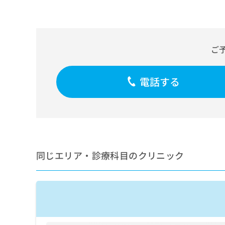
せ
こち
ち
らは
は
マイ
こ
ら
ナビ
ち
クリ
ら
ニッ
ご
クナ
広
ビサ
広
資
イト
告
告
への
電話する
料
出
出
お問
の
稿
合せ
稿
ご
の
フォ
の
請
お
ーム
お
求
問
とな
問
りま
は
い
い
す。
こ
合
合
クリ
ち
わ
同じエリア・診療科目のクリニック
ニッ
わ
ら
せ
クの
せ
は
予
は
約・
こ
こ
無
症状
ち
ち
のご
料
ら
相談
ら
情
など
報
はで