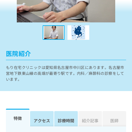
ッ
は
ク
こ
ナ
ち
ビ
ら
に
関
広
す
広
告
る
告
代
お
出
医院紹介
理
問
稿
店
い
の
もり在宅クリニックは愛知県名古屋市中川区にあります。名古屋市
合
の
お
営地下鉄東山線の高畑が最寄り駅です。内科／麻酔科の診察をして
わ
方
問
います。
せ
い
は
は
合
こ
こ
わ
ち
ち
せ
ら
ら
は
こ
こち
ち
広
特徴
らは
アクセス
診療時間
紹介記事
医師
広
ら
告
マイ
告
出
ナビ