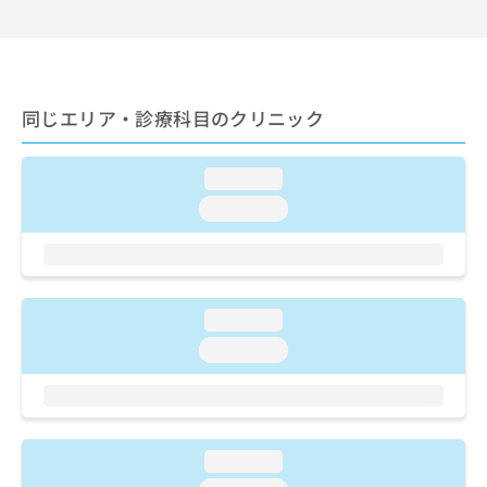
お
問
い
合
わ
同じエリア・診療科目のクリニック
せ
は
こ
loading...
ち
loading...
ら
loading...
loading...
loading...