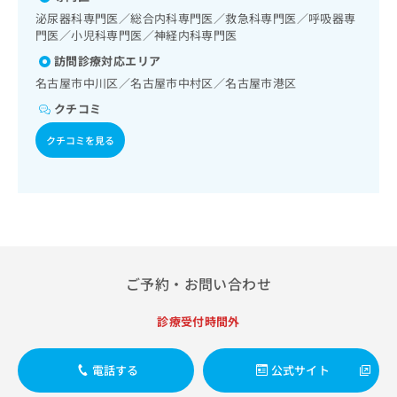
一次診療／内分泌･代謝･栄養領域の一次診療／血液・免疫系
ご了
ら
み
承く
領域の一次診療／筋・骨格系及び外傷領域の一次診療／医療
泌尿器科専門医／総合内科専門医／救急科専門医／呼吸器専
は
ださ
用麻薬によるがん疼痛治療／歯科領域の一次診療／漢方薬の
門医／小児科専門医／神経内科専門医
こ
無
い。
処方／在宅における看取り
訪問診療対応エリア
ち
料
ら
情
名古屋市中川区／名古屋市中村区／名古屋市港区
報
クチコミ
拡
掲
充
載
クチコミを見る
の
情
お
報
申
の
し
修
込
正
み
は
は
こ
こ
ち
ご予約・お問い合わせ
ち
ら
ら
診療受付時間外
そ
の
電話する
公式サイト
他
の