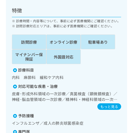
出
稿
クリ
資
稿
ニッ
の
料
特徴
クナ
の
お
の
ビサ
お
問
ご
診療時間・内容等について、事前に必ず医療機関にご確認ください。
イト
問
い
訪問診療対応エリアは、事前に必ず医療機関にご確認ください。
請
への
い
合
お問
求
合
合せ
わ
は
訪問診療
オンライン診療
駐車場あり
フォ
わ
せ
こ
ーム
せ
は
ち
とな
マイナンバー保
は
こ
外国語対応
ら
りま
険証
こ
ち
す。
ち
ら
クリ
診療科目
無
ら
ニッ
料
内科 麻酔科 緩和ケア内科
クの
資
情
予
対応可能な疾患・治療
料
報
約・
の
症状
皮膚･形成外科領域の一次診療／真菌検査（顕微鏡検査）／
拡
のご
ご
神経･脳血管領域の一次診療／精神科・神経科領域の一次診
充
相談
療／眼領域の一次診療／耳鼻咽喉領域の一次診療／呼吸器領
請
の
もっと見る
など
域の一次診療／在宅持続陽圧呼吸療法（睡眠時無呼吸症候群
求
お
はで
予防接種
治療）／在宅酸素療法／消化器系領域の一次診療／肝･胆
は
申
きま
道・膵臓領域の一次診療／循環器系領域の一次診療／腎･泌
こ
インフルエンザ／成人の肺炎球菌感染症
せん
し
尿器系領域の一次診療／婦人科領域の一次診療／乳腺領域の
ので
ち
込
専門医