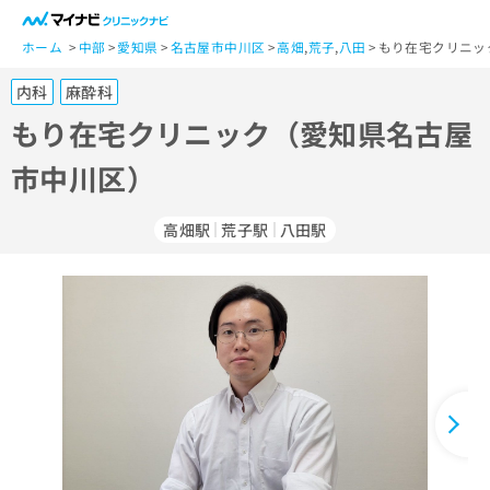
一
般
ホーム
中部
愛知県
名古屋市中川区
高畑
,
荒子
,
八田
もり在宅クリニッ
ユ
内科
麻酔科
ー
ザ
もり在宅クリニック（愛知県名古屋
ー
市中川区）
の
方
は
高畑駅
荒子駅
八田駅
こ
ち
ら
医
マ
療
イ
関
ナ
係
ビ
者
ク
の
リ
方
ニ