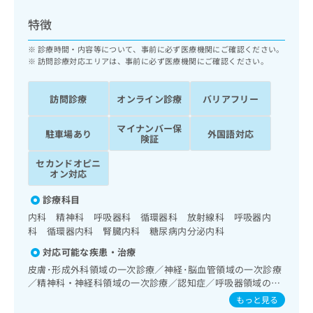
出
稿
クリ
資
稿
ニッ
の
料
特徴
クナ
の
お
の
ビサ
お
問
ご
診療時間・内容等について、事前に必ず医療機関にご確認ください。
イト
問
い
訪問診療対応エリアは、事前に必ず医療機関にご確認ください。
請
への
い
合
お問
求
合
合せ
わ
は
訪問診療
オンライン診療
バリアフリー
フォ
わ
せ
こ
ーム
せ
は
ち
とな
マイナンバー保
は
こ
駐車場あり
外国語対応
ら
りま
険証
こ
ち
す。
ち
ら
クリ
セカンドオピニ
無
ら
ニッ
オン対応
料
クの
資
情
予
診療科目
料
報
約・
内科 精神科 呼吸器科 循環器科 放射線科 呼吸器内
の
症状
拡
科 循環器内科 腎臓内科 糖尿病内分泌内科
のご
ご
充
相談
請
の
対応可能な疾患・治療
など
求
お
はで
皮膚･形成外科領域の一次診療／神経･脳血管領域の一次診療
は
申
きま
／精神科・神経科領域の一次診療／認知症／呼吸器領域の一
こ
せん
し
次診療／在宅酸素療法／消化器系領域の一次診療／肝･胆
もっと見る
ので
ち
込
道・膵臓領域の一次診療／循環器系領域の一次診療／ホルタ