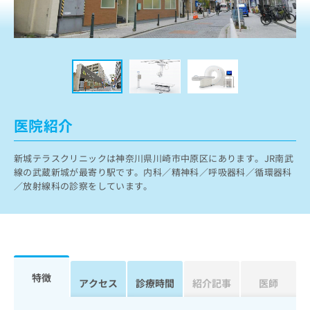
ッ
は
ク
こ
ナ
ち
ビ
ら
に
関
広
す
広
告
る
告
代
お
出
医院紹介
理
問
稿
店
い
の
新城テラスクリニックは神奈川県川崎市中原区にあります。JR南武
合
の
お
線の武蔵新城が最寄り駅です。内科／精神科／呼吸器科／循環器科
わ
方
問
／放射線科の診察をしています。
せ
い
は
は
合
こ
こ
わ
ち
ち
せ
ら
ら
は
こ
こち
ち
広
特徴
らは
アクセス
診療時間
紹介記事
医師
広
ら
告
マイ
告
出
ナビ