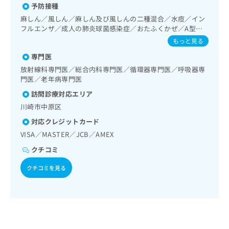
ご了
ら
み
予防接種
ー型心電図検査／腎･泌尿器系領域の一次診療／内分泌･代
承く
は
謝･栄養領域の一次診療／内分泌機能検査／インスリン療法
ださ
麻しん／風しん／麻しん及び風しんの二種混合／水痘／イン
こ
／糖尿病患者教育（食事療法、運動療法、自己血糖測定）／
無
い。
フルエンザ／成人の肺炎球菌感染症／おたふくかぜ／A型肝
ち
糖尿病による合併症に対する継続的な管理及び指導／血液・
料
炎／B型肝炎
もっと見る
ら
免疫系領域の一次診療／医療用麻薬によるがん疼痛治療／画
情
像診断管理（専ら画像診断を担当する医師による読影）／CT
専門医
報
撮影／病理診断（専ら病理診断を担当する医師による診断）
拡
掲
放射線科専門医／総合内科専門医／循環器専門医／呼吸器専
／漢方薬の処方／在宅における看取り
充
門医／老年病専門医
載
の
情
訪問診療対応エリア
お
報
川崎市中原区
申
の
し
修
対応クレジットカード
込
正
VISA／MASTER／JCB／AMEX
み
は
は
クチコミ
こ
こ
ち
クチコミを見る
ち
ら
ら
そ
の
他
の