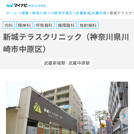
一
般
ホーム
関東
神奈川県
川崎市中原区
武蔵新城
,
武蔵中原
新城テラスク
ユ
内科
精神科
呼吸器科
循環器科
放射線科
ー
ザ
新城テラスクリニック（神奈川県川
ー
崎市中原区）
の
方
は
武蔵新城駅
武蔵中原駅
こ
ち
ら
医
マ
療
イ
関
ナ
係
ビ
者
ク
の
リ
方
ニ