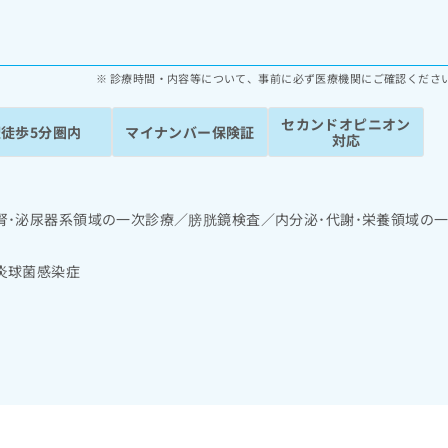
診療時間・内容等について、事前に必ず医療機関にご確認くださ
セカンドオピニオン
駅徒歩5分圏内
マイナンバー保険証
対応
腎･泌尿器系領域の一次診療／膀胱鏡検査／内分泌･代謝･栄養領域の
炎球菌感染症