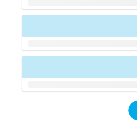
拡
資
きま
充
料
せん
の
ので
の
ご了
お
ご
承く
申
請
ださ
し
求
い。
込
は
み
こ
は
ち
こ
ら
ち
ら
無
料
掲
情
載
報
情
拡
報
充
の
の
修
お
正
申
は
し
こ
込