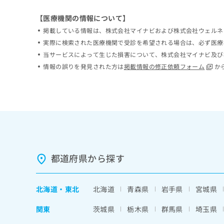
ち
み
【医療機関の情報について】
ら
は
こ
掲載している情報は、株式会社マイナビおよび株式会社ウェルネ
ち
実際に検索された医療機関で受診を希望される場合は、必ず医療
そ
ら
当サービスによって生じた損害について、株式会社マイナビ及び
の
他
情報の誤りを発見された方は
掲載情報の修正依頼フォーム
か
の
お
問
い
合
わ
せ
は
こ
都道府県から探す
ち
ら
北海道
・
東北
北海道
青森県
岩手県
宮城県
関東
茨城県
栃木県
群馬県
埼玉県