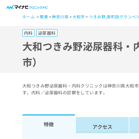
一
ホーム
関東
神奈川県
大和市
つきみ野
,
南町田グランベ
般
ユ
内科
泌尿器科
ー
ザ
大和つきみ野泌尿器科・
ー
の
市）
方
は
こ
大和つきみ野泌尿器科・内科クリニックは神奈川県大和市
ち
す。内科／泌尿器科の診察をしています。
ら
医
マ
特徴
療
イ
アクセス
ナ
関
ビ