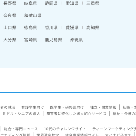
長野県
岐阜県
静岡県
愛知県
三重県
奈良県
和歌山県
山口県
徳島県
香川県
愛媛県
高知県
大分県
宮崎県
鹿児島県
沖縄県
験者の就活
看護学生向け
医学生・研修医向け
独立・開業情報
転職・
ミドル・シニアの求人
障害者に特化した求人紹介サービス
福祉・介護の
総合・専門ニュース
10代のチャレンジサイト
ティーンマーケティング
ウエディング情報
世界遺産検定
総合農業情報サイト
マイナビ子育て