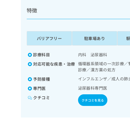
係
ク
者
特徴
リ
の
ニ
ッ
方
ク
は
ナ
こ
バリアフリー
駐車場あり
ビ
ち
に
関
ら
診療科目
内科 泌尿器科
す
る
循環器系領域の一次診療／
対応可能な疾患・治療
お
診療／漢方薬の処方
広
広
問
告
インフルエンザ／成人の肺
予防接種
告
い
出
代
合
泌尿器科専門医
専門医
稿
わ
理
の
せ
クチコミ
店
クチコミを見る
お
は
の
問
こ
い
方
ち
合
ら
は
わ
こ