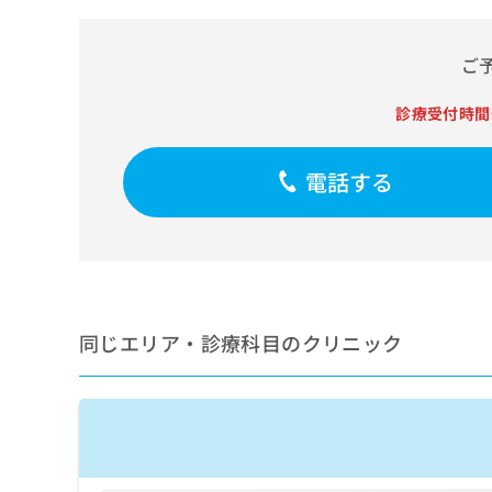
せ
こち
ち
らは
は
マイ
こ
ら
ナビ
ご
ち
クリ
ら
ニッ
診療受付時間
クナ
広
ビサ
広
資
イト
告
告
への
料
電話する
出
出
お問
の
稿
合せ
稿
ご
の
フォ
の
請
お
ーム
お
求
問
とな
問
りま
は
い
い
す。
こ
合
合
クリ
ち
わ
同じエリア・診療科目のクリニック
ニッ
わ
ら
せ
クの
せ
は
予
は
約・
こ
こ
無
症状
ち
ち
のご
料
ら
相談
ら
情
など
報
はで