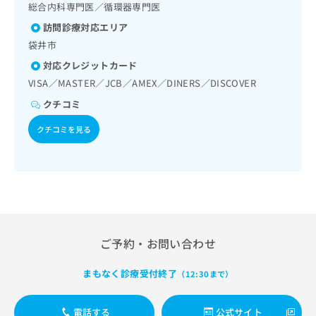
影／CT撮影／漢方薬の処方
出
稿
クリ
総合内科専門医／循環器専門医
資
稿
ニッ
の
料
訪問診療対応エリア
クナ
の
お
の
ビサ
袋井市
お
問
ご
イト
問
い
請
対応クレジットカード
への
い
合
お問
求
VISA／MASTER／JCB／AMEX／DINERS／DISCOVER
合
合せ
わ
は
フォ
わ
クチコミ
せ
こ
ーム
せ
は
ち
とな
クチコミを見る
は
こ
ら
りま
こ
ち
す。
ち
ら
クリ
無
ら
ニッ
料
クの
資
情
予
料
報
約・
の
症状
拡
のご
ご
充
ご予約・お問い合わせ
相談
請
の
など
求
お
はで
まもなく診療受付終了
（12:30まで）
は
申
きま
こ
せん
し
ので
ち
込
電話する
公式サイト