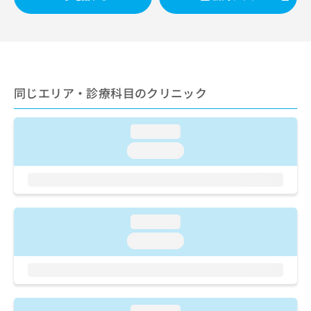
ご了
ら
み
承く
は
ださ
こ
無
い。
ち
料
ら
情
報
同じエリア・診療科目のクリニック
拡
掲
充
載
の
情
loading...
お
報
申
の
loading...
し
修
込
正
み
は
は
こ
こ
ち
loading...
ち
ら
loading...
ら
そ
の
他
の