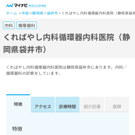
一
般
ホーム
中部
静岡県
袋井市
くればやし内科循環器内科医院（静岡県袋
ユ
内科
循環器科
ー
ザ
くればやし内科循環器内科医院（静
ー
岡県袋井市）
の
方
は
こ
くればやし内科循環器内科医院は静岡県袋井市にあります。内科／
ち
循環器科の診察をしています。
ら
医
マ
療
イ
特徴
関
アクセス
診療時間
紹介記事
医師
ナ
係
ビ
者
ク
の
リ
特徴
方
ニ