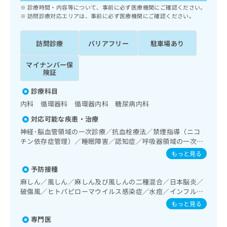
ッ
は
診療時間・内容等について、事前に必ず医療機関にご確認ください。
ク
訪問診療対応エリアは、事前に必ず医療機関にご確認ください。
こ
ナ
ち
ビ
ら
訪問診療
バリアフリー
駐車場あり
に
関
広
マイナンバー保
す
広
険証
告
る
告
代
お
出
診療科目
理
問
稿
内科 循環器科 循環器内科 糖尿病内科
店
い
の
合
の
お
対応可能な疾患・治療
わ
方
問
神経･脳血管領域の一次診療／抗血栓療法／禁煙指導（ニコ
せ
い
は
チン依存症管理）／睡眠障害／認知症／呼吸器領域の一次診
は
合
こ
療／在宅持続陽圧呼吸療法（睡眠時無呼吸症候群治療）／在
もっと見る
こ
わ
宅酸素療法／消化器系領域の一次診療／肝･胆道・膵臓領域
ち
ち
せ
予防接種
の一次診療／循環器系領域の一次診療／ホルター型心電図検
ら
ら
は
査／腎･泌尿器系領域の一次診療／内分泌･代謝･栄養領域の
麻しん／風しん／麻しん及び風しんの二種混合／日本脳炎／
こ
一次診療／インスリン療法／糖尿病患者教育（食事療法、運
破傷風／ヒトパピローマウイルス感染症／水痘／インフルエ
こち
動療法、自己血糖測定）／糖尿病による合併症に対する継続
ち
広
ンザ／成人の肺炎球菌感染症／おたふくかぜ／A型肝炎／B型
もっと見る
らは
的な管理及び指導／血液・免疫系領域の一次診療／画像診断
広
ら
肝炎
告
マイ
管理（専ら画像診断を担当する医師による読影）／ＭＲＩ撮
専門医
告
出
ナビ