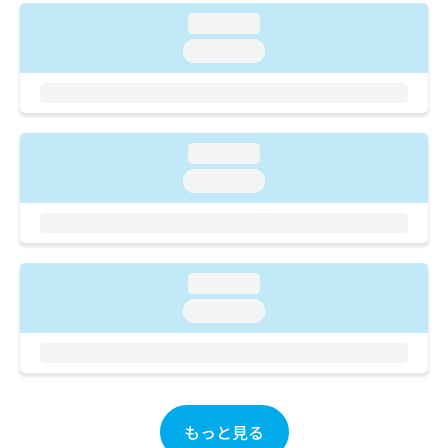
ご了
ら
み
承く
loading...
は
ださ
こ
loading...
無
い。
ち
料
ら
情
報
拡
掲
充
loading...
載
の
情
loading...
お
報
申
の
し
修
込
正
み
は
loading...
は
こ
loading...
こ
ち
ち
ら
ら
そ
の
他
もっと見る
の