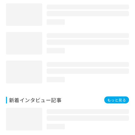
loading...
loading...
loading...
新着インタビュー記事
もっと見る
loading...