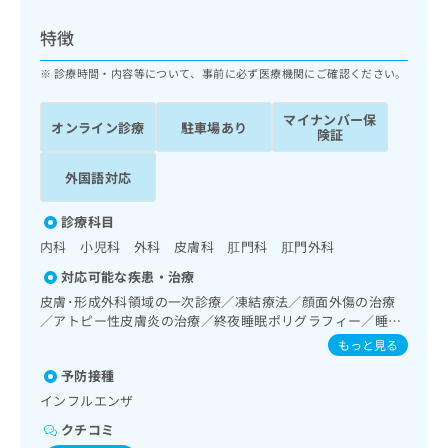
ッ
は
ク
こ
特徴
ナ
ち
ビ
診療時間・内容等について、事前に必ず医療機関にご確認ください。
ら
に
関
マイナンバー保
広
オンライン診療
駐車場あり
す
広
険証
告
る
告
代
お
出
外国語対応
理
問
稿
店
い
の
診療科目
合
の
お
内科 小児科 外科 皮膚科 肛門科 肛門外科
わ
方
問
せ
い
は
対応可能な疾患・治療
は
合
こ
皮膚･形成外科領域の一次診療／凍結療法／顔面外傷の治療
こ
わ
ち
／アトピー性皮膚炎の治療／終夜睡眠ポリグラフィー／睡眠
ち
せ
障害／呼吸器領域の一次診療／消化器系領域の一次診療／
ら
もっと見る
ら
は
肝･胆道・膵臓領域の一次診療／循環器系領域の一次診療／
こ
予防接種
ホルター型心電図検査／腎･泌尿器系領域の一次診療／内分
こち
ち
広
泌･代謝･栄養領域の一次診療／小児領域の一次診療／画像診
インフルエンザ
らは
広
ら
断管理（専ら画像診断を担当する医師による読影）／漢方薬
告
マイ
クチコミ
告
の処方
出
ナビ