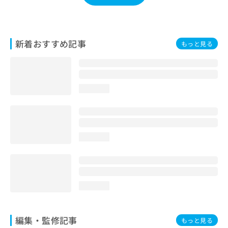
お
問
い
合
新着おすすめ記事
もっと見る
わ
せ
は
こ
ち
loading...
ら
loading...
loading...
編集・監修記事
もっと見る