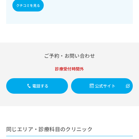
出
稿
クリ
資
クチコミを見る
稿
ニッ
の
料
クナ
の
お
の
ビサ
お
問
ご
イト
問
い
請
への
い
合
お問
求
合
合せ
わ
は
フォ
わ
せ
こ
ーム
せ
は
ち
ご予約・お問い合わせ
とな
は
こ
ら
りま
こ
ち
す。
診療受付時間外
ち
ら
クリ
無
ら
ニッ
料
クの
資
電話する
公式サイト
情
予
料
報
約・
の
症状
拡
のご
ご
充
相談
請
の
など
求
お
はで
は
申
きま
同じエリア・診療科目のクリニック
こ
せん
し
ので
ち
込