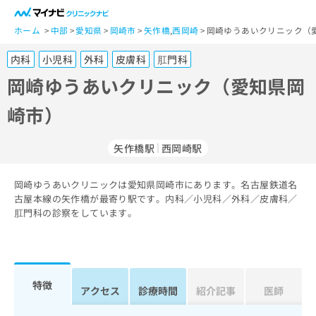
一
般
ホーム
中部
愛知県
岡崎市
矢作橋
,
西岡崎
岡崎ゆうあいクリニック（
ユ
内科
小児科
外科
皮膚科
肛門科
ー
ザ
岡崎ゆうあいクリニック（愛知県岡
ー
崎市）
の
方
は
矢作橋駅
西岡崎駅
こ
ち
岡崎ゆうあいクリニックは愛知県岡崎市にあります。名古屋鉄道名
ら
古屋本線の矢作橋が最寄り駅です。内科／小児科／外科／皮膚科／
肛門科の診察をしています。
医
マ
療
イ
関
ナ
係
ビ
者
ク
特徴
アクセス
診療時間
紹介記事
医師
の
リ
方
ニ