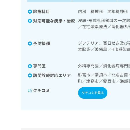
拡
資
きま
充
料
せん
診療科目
内科 精神科 老年精神科
の
ので
の
ご了
お
皮膚･形成外科領域の一次
対応可能な疾患・治療
ご
承く
申
／在宅酸素療法／消化器系
請
ださ
し
求
泌尿器系領域の一次診療／
い。
込
は
がん疼痛治療／漢方薬の処
ジフテリア、百日せき及び
予防接種
み
こ
本脳炎／破傷風／Hib感
は
ち
こ
タウイルス感染症
ら
ち
外科専門医／消化器病専門
専門医
ら
無
弥富市／清須市／北名古屋
訪問診療対応エリア
料
町／津島市／愛西市／海部
掲
情
載
報
クチコミ
クチコミを見る
情
拡
報
充
の
の
修
お
正
申
は
し
こ
込