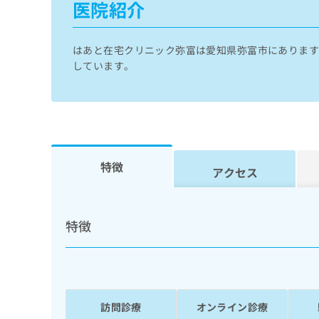
医院紹介
せ
こち
ち
らは
は
マイ
こ
ら
ナビ
ち
はあと在宅クリニック弥富は愛知県弥富市にありま
クリ
ら
ニッ
しています。
クナ
広
ビサ
広
資
イト
告
告
への
料
出
出
お問
の
稿
合せ
稿
ご
の
フォ
の
請
お
ーム
特徴
お
アクセス
求
問
とな
問
りま
は
い
い
す。
こ
合
合
クリ
ち
わ
ニッ
特徴
わ
ら
せ
クの
せ
は
予
は
約・
こ
こ
無
症状
ち
ち
のご
料
ら
相談
ら
情
など
訪問診療
オンライン診療
報
はで