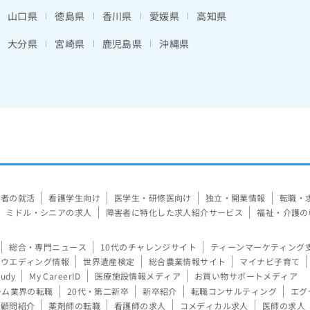
山口県
徳島県
香川県
愛媛県
高知県
大分県
宮崎県
鹿児島県
沖縄県
験者の就活
看護学生向け
医学生・研修医向け
独立・開業情報
転職・
ミドル・シニアの求人
障害者に特化した求人紹介サービス
福祉・介護の
総合・専門ニュース
10代のチャレンジサイト
ティーンマーケティング
ウエディング情報
世界遺産検定
総合農業情報サイト
マイナビ子育て
tudy
My CareerID
医療施設情報メディア
お買い物サポートメディア
ーム業界の転職
20代・第二新卒
新卒紹介
転職コンサルティング
エグ
顧問紹介
薬剤師の転職
看護師の求人
コメディカル求人
医師の求人