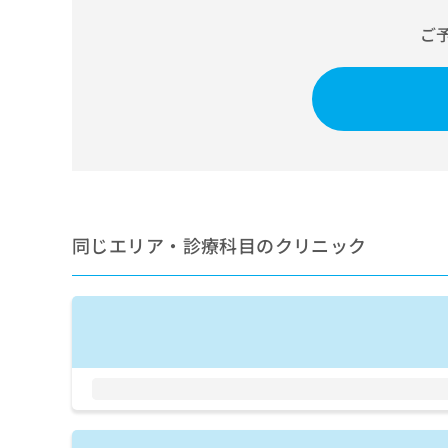
ち
み
ご
ら
は
こ
ち
そ
ら
の
他
の
お
問
い
合
同じエリア・診療科目のクリニック
わ
せ
は
こ
ち
ら