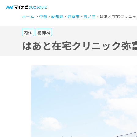
一
ホーム
中部
愛知県
弥富市
五ノ三
はあと在宅クリニッ
般
ユ
内科
精神科
ー
ザ
はあと在宅クリニック弥
ー
の
方
は
こ
ち
ら
医
マ
療
イ
ナ
関
ビ