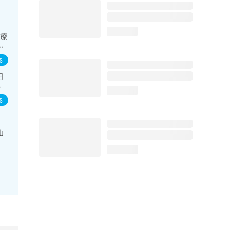
loading...
診療
腎･
る
る
日
ロ
loading...
る
山
loading...