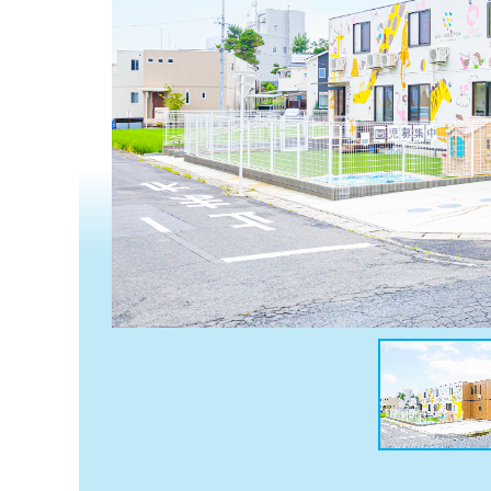
係
ク
者
リ
の
ニ
ッ
方
ク
は
ナ
こ
ビ
ち
に
関
ら
す
る
お
広
広
問
告
告
い
出
代
合
稿
わ
理
の
せ
店
お
は
の
問
こ
い
方
ち
合
ら
は
わ
こ