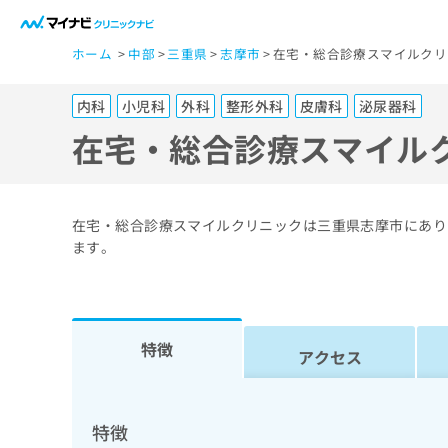
一
ホーム
中部
三重県
志摩市
在宅・総合診療スマイルクリ
般
ユ
内科
小児科
外科
整形外科
皮膚科
泌尿器科
ー
ザ
在宅・総合診療スマイル
ー
の
方
在宅・総合診療スマイルクリニックは三重県志摩市にあり
は
ます。
こ
ち
ら
特徴
アクセス
医
マ
療
イ
ナ
関
特徴
ビ