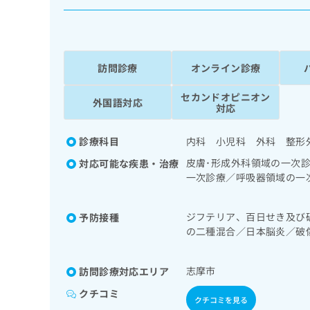
係
ク
者
リ
の
ニ
ッ
方
ク
訪問診療
オンライン診療
は
ナ
こ
ビ
セカンドオピニオン
外国語対応
ち
に
対応
関
ら
す
診療科目
内科 小児科 外科 整形
る
お
皮膚･形成外科領域の一次
対応可能な疾患・治療
広
広
問
一次診療／呼吸器領域の一
告
告
い
療法／消化器系領域の一次
出
代
合
尿器系領域の一次診療／内
稿
ジフテリア、百日せき及び
予防接種
わ
格系及び外傷領域の一次診
理
の
の二種混合／日本脳炎／破
せ
精神症状のケア／歯科領域
店
お
は
ルス感染症／水痘／インフ
の
問
こ
狂犬病／黄熱病／ロタウイ
志摩市
訪問診療対応エリア
い
方
ち
合
ら
は
クチコミ
わ
クチコミを見る
こ