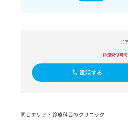
せ
こち
ち
らは
は
マイ
こ
ら
ナビ
ち
クリ
ら
ニッ
クナ
広
ビサ
広
資
イト
告
ご
告
への
料
出
出
お問
の
稿
診療受付時間
合せ
稿
ご
の
フォ
の
請
お
ーム
お
求
問
とな
電話する
問
りま
は
い
い
す。
こ
合
合
クリ
ち
わ
ニッ
わ
ら
せ
クの
せ
は
予
は
約・
こ
こ
無
症状
ち
ち
のご
料
同じエリア・診療科目のクリニック
ら
相談
ら
情
など
報
はで