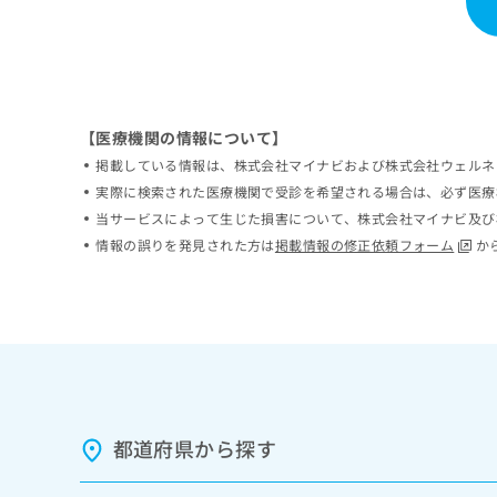
ち
み
ら
は
こ
ち
そ
ら
の
【医療機関の情報について】
他
掲載している情報は、株式会社マイナビおよび株式会社ウェルネ
の
お
実際に検索された医療機関で受診を希望される場合は、必ず医療
問
当サービスによって生じた損害について、株式会社マイナビ及び
い
情報の誤りを発見された方は
掲載情報の修正依頼フォーム
か
合
わ
せ
は
こ
ち
ら
都道府県から探す