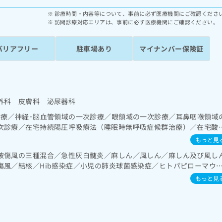
診療時間・内容等について、事前に必ず医療機関にご確認くださ
訪問診療対応エリアは、事前に必ず医療機関にご確認ください。
バリアフリー
駐車場あり
マイナンバー保険証
外科 皮膚科 泌尿器科
診療／神経･脳血管領域の一次診療／眼領域の一次診療／耳鼻咽喉領域
次診療／在宅持続陽圧呼吸療法（睡眠時無呼吸症候群治療）／在宅酸
診療／肝･胆道・膵臓領域の一次診療／循環器系領域の一次診療／腎･
もっと見
分泌･代謝･栄養領域の一次診療／血液・免疫系領域の一次診療／筋・
破傷風の三種混合／急性灰白髄炎／麻しん／風しん／麻しん及び風し
療／小児領域の一次診療／医療用麻薬によるがん疼痛治療／がんに伴
傷風／結核／Hib感染症／小児の肺炎球菌感染症／ヒトパピローマウ
の一次診療／漢方薬の処方／在宅における看取り
ルエンザ／成人の肺炎球菌感染症／おたふくかぜ／A型肝炎／B型肝炎
もっと見
ルス感染症／髄膜炎菌感染症