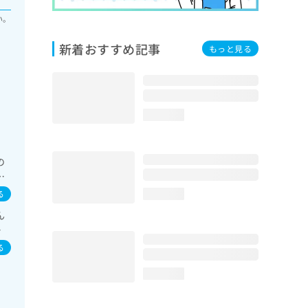
い。
新着おすすめ記事
もっと見る
loading...
の
素
泌
る
loading...
骨
ん
う
イ
／
る
loading...