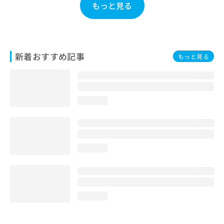
もっと見る
お
問
い
合
わ
新着おすすめ記事
せ
もっと見る
は
こ
ち
ら
loading...
loading...
loading...