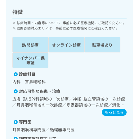
ッ
は
ク
こ
特徴
ナ
ち
ビ
診療時間・内容等について、事前に必ず医療機関にご確認ください。
ら
に
訪問診療対応エリアは、事前に必ず医療機関にご確認ください。
関
広
す
広
告
訪問診療
オンライン診療
駐車場あり
る
告
代
お
出
マイナンバー保
理
問
稿
険証
店
い
の
合
の
お
診療科目
わ
方
問
内科 耳鼻咽喉科
せ
い
は
は
合
対応可能な疾患・治療
こ
こ
わ
皮膚･形成外科領域の一次診療／神経･脳血管領域の一次診療
ち
ち
せ
／耳鼻咽喉領域の一次診療／呼吸器領域の一次診療／消化器
ら
ら
は
系領域の一次診療／肝･胆道・膵臓領域の一次診療／循環器
もっと見る
こ
系領域の一次診療／腎･泌尿器系領域の一次診療／筋・骨格
こち
専門医
ち
系及び外傷領域の一次診療
広
らは
広
ら
告
耳鼻咽喉科専門医／循環器専門医
マイ
告
出
ナビ
訪問診療対応エリア