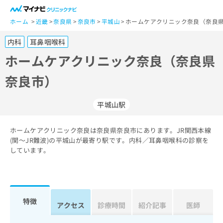
一
般
ホーム
近畿
奈良県
奈良市
平城山
ホームケアクリニック奈良（奈良県
ユ
内科
耳鼻咽喉科
ー
ザ
ホームケアクリニック奈良（奈良県
ー
奈良市）
の
方
は
平城山駅
こ
ち
ホームケアクリニック奈良は奈良県奈良市にあります。JR関西本線
ら
(関～JR難波)の平城山が最寄り駅です。内科／耳鼻咽喉科の診察を
しています。
医
マ
療
イ
関
ナ
係
ビ
者
ク
特徴
アクセス
診療時間
紹介記事
医師
の
リ
方
ニ