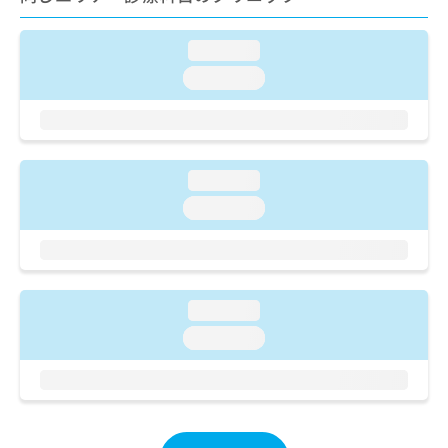
ご了
ら
み
承く
は
ださ
こ
loading...
無
い。
ち
料
loading...
ら
情
報
拡
掲
充
載
の
情
loading...
お
報
loading...
申
の
し
修
込
正
み
は
は
こ
loading...
こ
ち
ち
ら
loading...
ら
そ
の
他
の