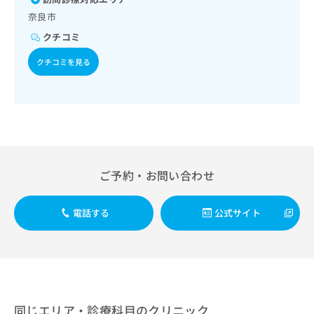
出
稿
クリ
資
奈良市
稿
ニッ
の
料
クナ
の
お
の
クチコミ
ビサ
お
問
ご
イト
問
い
クチコミを見る
請
への
い
合
お問
求
合
合せ
わ
は
フォ
わ
せ
こ
ーム
せ
は
ち
とな
は
こ
ら
りま
こ
ち
す。
ち
ら
クリ
無
ら
ニッ
ご予約・お問い合わせ
料
クの
資
情
予
料
報
約・
電話する
公式サイト
の
症状
拡
のご
ご
充
相談
請
の
など
求
お
はで
は
申
きま
こ
せん
し
ので
ち
込
同じエリア・診療科目のクリニック