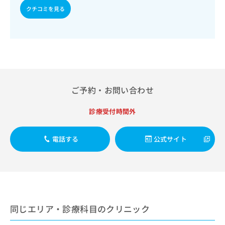
出
稿
クリ
資
クチコミを見る
稿
ニッ
の
料
クナ
の
お
の
ビサ
お
問
ご
イト
問
い
請
への
い
合
お問
求
合
合せ
わ
は
フォ
わ
せ
こ
ーム
せ
は
ち
ご予約・お問い合わせ
とな
は
こ
ら
りま
こ
ち
す。
診療受付時間外
ち
ら
クリ
無
ら
ニッ
料
クの
資
電話する
公式サイト
情
予
料
報
約・
の
症状
拡
のご
ご
充
相談
請
の
など
求
お
はで
は
申
きま
同じエリア・診療科目のクリニック
こ
せん
し
ので
ち
込