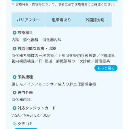
ッ
は
診療時間・内容等について、事前に必ず医療機関にご確認ください。
ク
こ
ナ
ち
バリアフリー
駐車場あり
外国語対応
ビ
ら
に
関
診療科目
広
す
広
内科 消化器科 消化器内科
告
る
告
代
対応可能な疾患・治療
お
出
理
問
消化器系領域の一次診療／上部消化管内視鏡検査／下部消化
稿
店
い
管内視鏡検査／肝･胆道・膵臓領域の一次診療／循環器系領
の
合
域の一次診療／腎･泌尿器系領域の一次診療
の
お
もっと見る
わ
方
問
予防接種
せ
い
は
は
風しん／インフルエンザ／成人の肺炎球菌感染症
合
こ
こ
わ
ち
専門外来
ち
せ
ら
消化器内科
ら
は
こ
対応クレジットカード
こち
ち
広
VISA／MASTER／JCB
らは
広
ら
告
マイ
クチコミ
告
出
ナビ