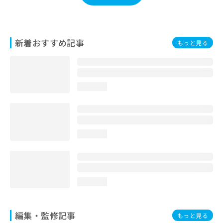
お
問
い
合
新着おすすめ記事
もっと見る
わ
せ
は
こ
ち
loading...
ら
loading...
loading...
編集・監修記事
もっと見る