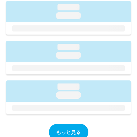
ご了
ら
み
承く
loading...
は
ださ
こ
loading...
無
い。
ち
料
ら
情
報
拡
掲
充
loading...
載
の
情
loading...
お
報
申
の
し
修
込
正
み
は
loading...
は
こ
loading...
こ
ち
ち
ら
ら
そ
の
他
もっと見る
の