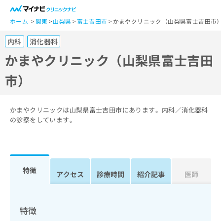
一
般
ホーム
関東
山梨県
富士吉田市
かまやクリニック（山梨県富士吉田市
ユ
内科
消化器科
ー
ザ
かまやクリニック（山梨県富士吉田
ー
市）
の
方
は
こ
かまやクリニックは山梨県富士吉田市にあります。内科／消化器科
ち
の診察をしています。
ら
医
マ
療
イ
特徴
関
アクセス
診療時間
紹介記事
医師
ナ
係
ビ
者
ク
の
リ
特徴
方
ニ