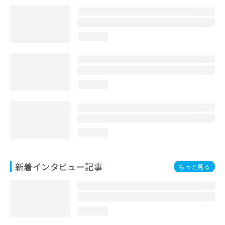
loading...
loading...
loading...
新着インタビュー記事
もっと見る
loading...