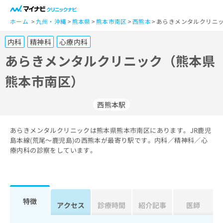
一
般
ホーム
九州・沖縄
熊本県
熊本市南区
西熊本
あらきメンタルクリニッ
ユ
内科
精神科
心療内科
ー
ザ
あらきメンタルクリニック（熊本県
ー
熊本市南区）
の
方
は
西熊本駅
こ
ち
あらきメンタルクリニックは熊本県熊本市南区にあります。JR鹿児
ら
島本線(荒尾～鹿児島)の西熊本が最寄り駅です。内科／精神科／心
療内科の診察をしています。
医
マ
療
イ
関
ナ
係
ビ
者
ク
特徴
アクセス
診療時間
紹介記事
医師
の
リ
方
ニ