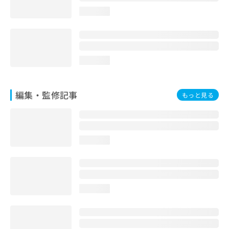
お
loading...
問
い
合
わ
せ
loading...
は
こ
ち
編集・監修記事
もっと見る
ら
loading...
loading...