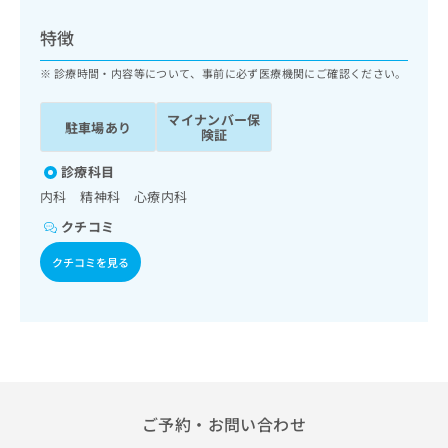
ッ
は
ク
こ
特徴
ナ
ち
ビ
診療時間・内容等について、事前に必ず医療機関にご確認ください。
ら
に
関
マイナンバー保
広
駐車場あり
す
広
険証
告
る
告
代
お
診療科目
出
理
問
稿
内科 精神科 心療内科
店
い
の
クチコミ
合
の
お
わ
方
問
クチコミを見る
せ
い
は
は
合
こ
こ
わ
ち
ち
せ
ら
ら
は
こ
こち
ち
広
らは
広
ら
告
ご予約・お問い合わせ
マイ
告
出
ナビ