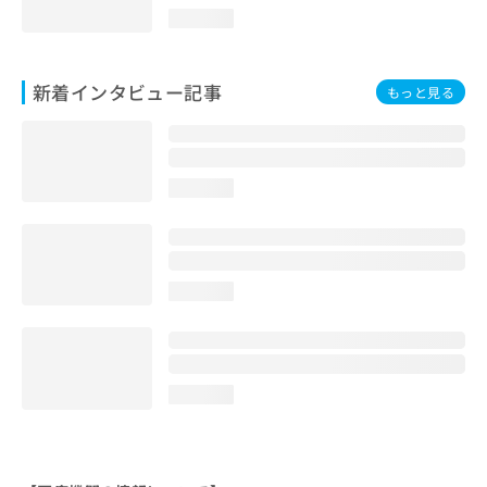
loading...
新着インタビュー記事
もっと見る
loading...
loading...
loading...