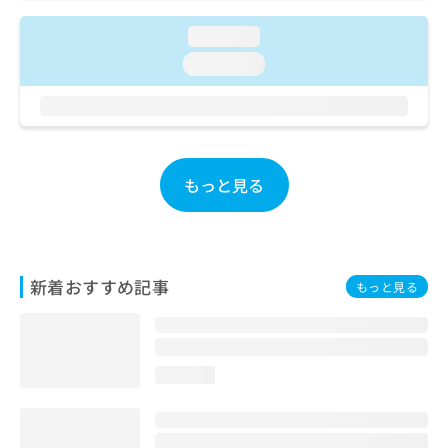
ご了
ら
み
承く
は
loading...
ださ
こ
無
い。
loading...
ち
料
ら
情
報
拡
掲
充
載
の
情
もっと見る
お
報
申
の
し
修
込
正
み
は
新着おすすめ記事
もっと見る
は
こ
こ
ち
ち
ら
ら
loading...
そ
の
他
の