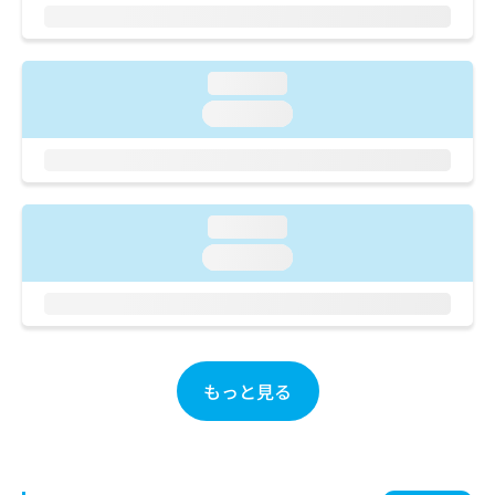
ご了
ら
み
承く
は
ださ
こ
無
い。
ち
料
loading...
ら
情
loading...
報
拡
掲
充
載
の
情
お
報
loading...
申
の
し
loading...
修
込
正
み
は
は
こ
こ
ち
ち
ら
もっと見る
ら
そ
の
他
の