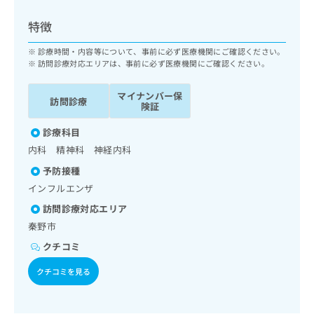
ッ
は
ク
こ
特徴
ナ
ち
ビ
診療時間・内容等について、事前に必ず医療機関にご確認ください。
ら
に
訪問診療対応エリアは、事前に必ず医療機関にご確認ください。
関
広
す
広
マイナンバー保
告
訪問診療
る
険証
告
代
お
出
理
診療科目
問
稿
店
い
の
内科 精神科 神経内科
合
の
お
予防接種
わ
方
問
インフルエンザ
せ
い
は
は
合
こ
訪問診療対応エリア
こ
わ
ち
秦野市
ち
せ
ら
ら
クチコミ
は
こ
クチコミを見る
こち
ち
広
らは
広
ら
告
マイ
告
出
ナビ