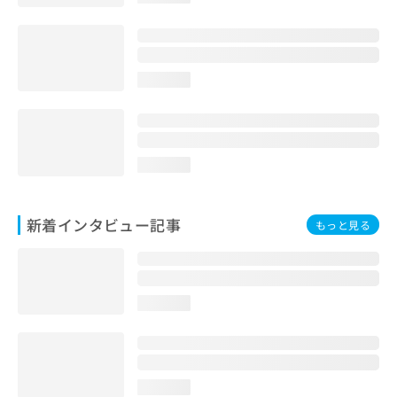
loading...
loading...
新着インタビュー記事
もっと見る
loading...
loading...