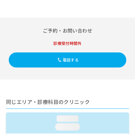
出
稿
クリ
資
稿
ニッ
の
料
クナ
の
お
の
ビサ
お
問
ご
イト
問
い
請
への
ご予約・お問い合わせ
い
合
お問
求
合
合せ
わ
は
診療受付時間外
フォ
わ
せ
こ
ーム
せ
は
ち
とな
は
こ
ら
りま
電話する
こ
ち
す。
ち
ら
クリ
無
ら
ニッ
料
クの
資
情
予
料
報
約・
の
症状
拡
のご
同じエリア・診療科目のクリニック
ご
充
相談
請
の
など
求
お
はで
loading...
は
申
きま
こ
せん
し
loading...
ので
ち
込