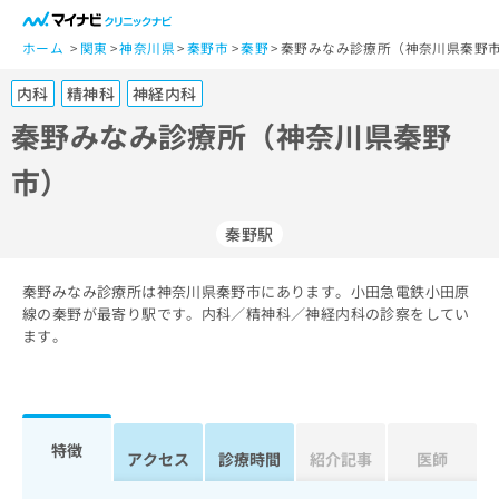
一
般
ホーム
関東
神奈川県
秦野市
秦野
秦野みなみ診療所（神奈川県秦野市
ユ
内科
精神科
神経内科
ー
ザ
秦野みなみ診療所（神奈川県秦野
ー
市）
の
方
は
秦野駅
こ
ち
秦野みなみ診療所は神奈川県秦野市にあります。小田急電鉄小田原
ら
線の秦野が最寄り駅です。内科／精神科／神経内科の診察をしてい
ます。
医
マ
療
イ
関
ナ
係
ビ
者
ク
特徴
アクセス
診療時間
紹介記事
医師
の
リ
方
ニ