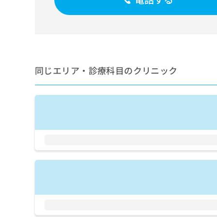
せ
こち
ち
らは
は
マイ
こ
ら
ナビ
ち
クリ
ら
ニッ
クナ
広
ビサ
広
資
イト
同じエリア・診療科目のクリニック
告
告
への
料
出
出
お問
の
稿
合せ
稿
ご
の
フォ
の
請
お
ーム
お
求
問
とな
問
りま
は
い
い
す。
こ
合
合
クリ
ち
わ
ニッ
わ
ら
せ
クの
せ
は
予
は
約・
こ
こ
無
症状
ち
ち
のご
料
ら
相談
ら
情
など
報
はで