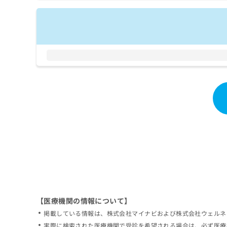
拡
資
きま
充
料
せん
の
ので
の
ご了
お
ご
承く
申
請
ださ
し
求
い。
込
は
み
こ
は
ち
こ
ら
ち
ら
無
料
掲
情
載
報
情
拡
報
充
の
の
修
お
【医療機関の情報について】
正
申
掲載している情報は、株式会社マイナビおよび株式会社ウェルネ
は
し
こ
実際に検索された医療機関で受診を希望される場合は、必ず医療
込