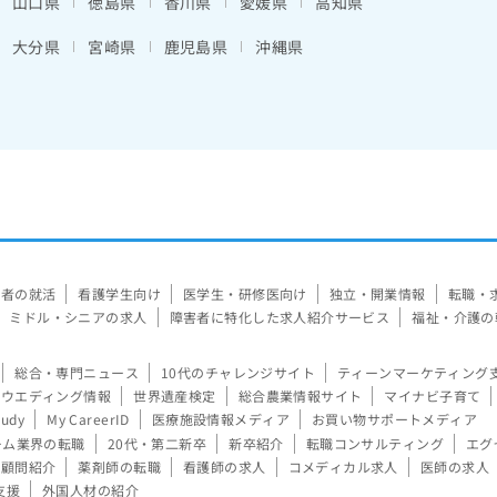
山口県
徳島県
香川県
愛媛県
高知県
大分県
宮崎県
鹿児島県
沖縄県
験者の就活
看護学生向け
医学生・研修医向け
独立・開業情報
転職・
ミドル・シニアの求人
障害者に特化した求人紹介サービス
福祉・介護の
総合・専門ニュース
10代のチャレンジサイト
ティーンマーケティング
ウエディング情報
世界遺産検定
総合農業情報サイト
マイナビ子育て
tudy
My CareerID
医療施設情報メディア
お買い物サポートメディア
ーム業界の転職
20代・第二新卒
新卒紹介
転職コンサルティング
エグ
顧問紹介
薬剤師の転職
看護師の求人
コメディカル求人
医師の求人
支援
外国人材の紹介