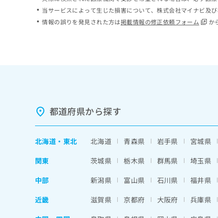
ち
み
当サービスによって生じた損害について、株式会社マイナビ及び
ら
は
情報の誤りを発見された方は
掲載情報の修正依頼フォーム
か
こ
ち
そ
ら
の
他
の
お
問
い
都道府県から探す
合
わ
せ
北海道
・
東北
北海道
青森県
岩手県
宮城県
は
こ
関東
茨城県
栃木県
群馬県
埼玉県
ち
ら
中部
新潟県
富山県
石川県
福井県
近畿
滋賀県
京都府
大阪府
兵庫県