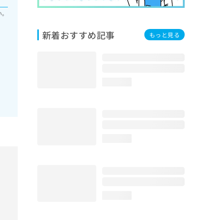
い。
新着おすすめ記事
もっと見る
loading...
loading...
loading...