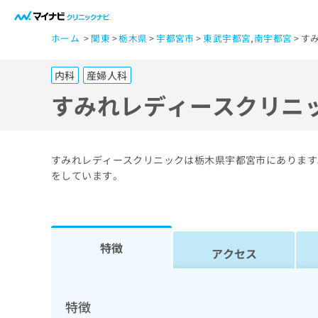
一
ホーム
関東
栃木県
宇都宮市
東武宇都宮
,
南宇都宮
す
般
ユ
内科
産婦人科
ー
ザ
すみれレディースクリニ
ー
の
方
すみれレディースクリニックは栃木県宇都宮市にあります
は
をしています。
こ
ち
ら
特徴
アクセス
医
マ
療
イ
ナ
関
特徴
ビ