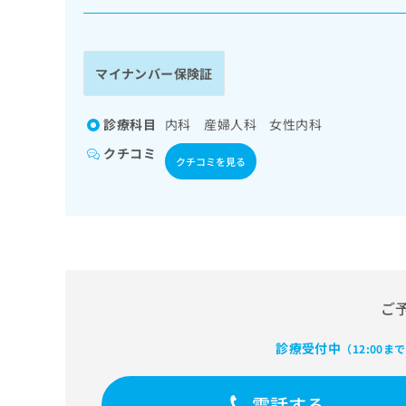
係
ク
者
リ
の
ニ
ッ
方
マイナンバー保険証
ク
は
ナ
こ
ビ
診療科目
内科 産婦人科 女性内科
ち
に
クチコミ
関
ら
クチコミを見る
す
る
お
広
広
問
告
告
い
出
代
合
稿
わ
理
の
せ
ご
店
お
は
の
問
こ
診療受付中
（12:00ま
い
方
ち
合
ら
は
わ
電話する
こ