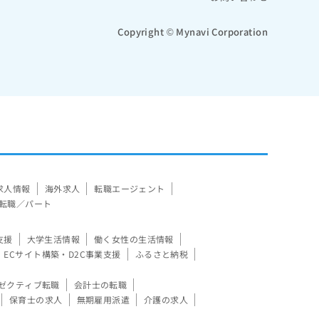
Copyright © Mynavi Corporation
求人情報
海外求人
転職エージェント
転職／パート
支援
大学生活情報
働く女性の生活情報
ECサイト構築・D2C事業支援
ふるさと納税
ゼクティブ転職
会計士の転職
保育士の求人
無期雇用派遣
介護の求人