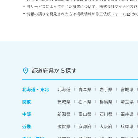
ち
み
当サービスによって生じた損害について、株式会社マイナビ及び
ら
は
情報の誤りを発見された方は
掲載情報の修正依頼フォーム
か
こ
ち
そ
ら
の
他
の
お
問
い
都道府県から探す
合
わ
せ
北海道
・
東北
北海道
青森県
岩手県
宮城県
は
こ
関東
茨城県
栃木県
群馬県
埼玉県
ち
ら
中部
新潟県
富山県
石川県
福井県
近畿
滋賀県
京都府
大阪府
兵庫県