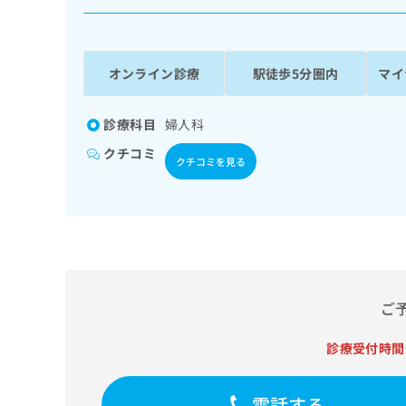
係
ク
者
リ
の
ニ
ッ
方
オンライン診療
駅徒歩5分圏内
マイ
ク
は
ナ
こ
ビ
診療科目
婦人科
ち
に
クチコミ
関
ら
クチコミを見る
す
る
お
広
広
問
告
告
い
出
代
合
稿
わ
理
の
せ
ご
店
お
は
の
問
こ
診療受付時間
い
方
ち
合
ら
は
わ
電話する
こ