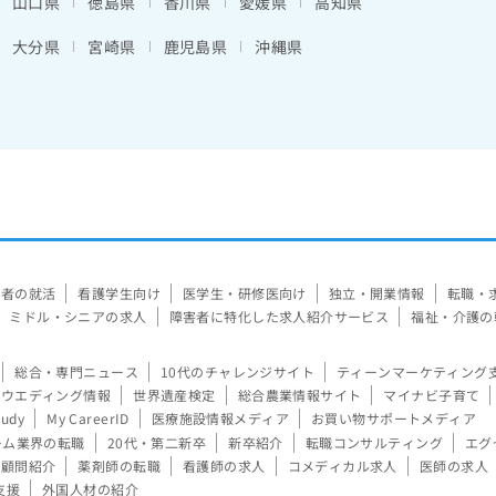
山口県
徳島県
香川県
愛媛県
高知県
大分県
宮崎県
鹿児島県
沖縄県
験者の就活
看護学生向け
医学生・研修医向け
独立・開業情報
転職・
ミドル・シニアの求人
障害者に特化した求人紹介サービス
福祉・介護の
総合・専門ニュース
10代のチャレンジサイト
ティーンマーケティング
ウエディング情報
世界遺産検定
総合農業情報サイト
マイナビ子育て
tudy
My CareerID
医療施設情報メディア
お買い物サポートメディア
ーム業界の転職
20代・第二新卒
新卒紹介
転職コンサルティング
エグ
顧問紹介
薬剤師の転職
看護師の求人
コメディカル求人
医師の求人
支援
外国人材の紹介