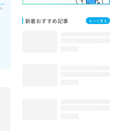
い。
新着おすすめ記事
もっと見る
loading...
loading...
loading...