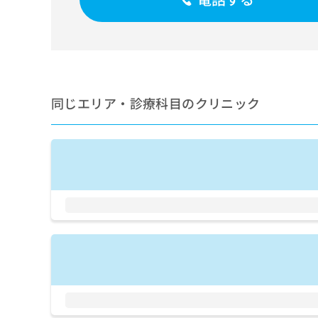
せ
こち
ち
らは
は
マイ
こ
ら
ナビ
ち
クリ
ら
ニッ
クナ
広
ビサ
広
資
イト
同じエリア・診療科目のクリニック
告
告
への
料
出
出
お問
の
稿
合せ
稿
ご
の
フォ
の
請
お
ーム
お
求
問
とな
問
りま
は
い
い
す。
こ
合
合
クリ
ち
わ
ニッ
わ
ら
せ
クの
せ
は
予
は
約・
こ
こ
無
症状
ち
ち
のご
料
ら
相談
ら
情
など
報
はで