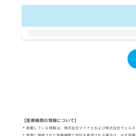
拡
資
きま
充
料
せん
の
ので
の
ご了
お
ご
承く
申
請
ださ
し
求
い。
込
は
み
こ
は
ち
こ
ら
ち
ら
無
料
掲
情
載
報
情
拡
報
充
の
の
修
お
【医療機関の情報について】
正
申
掲載している情報は、株式会社マイナビおよび株式会社ウェルネ
は
し
こ
実際に検索された医療機関で受診を希望される場合は、必ず医療
込