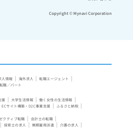
Copyright © Mynavi Corporation
求人情報
海外求人
転職エージェント
転職／パート
支援
大学生活情報
働く女性の生活情報
ECサイト構築・D2C事業支援
ふるさと納税
ゼクティブ転職
会計士の転職
保育士の求人
無期雇用派遣
介護の求人