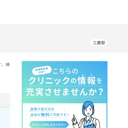
三鷹駅
す。婦