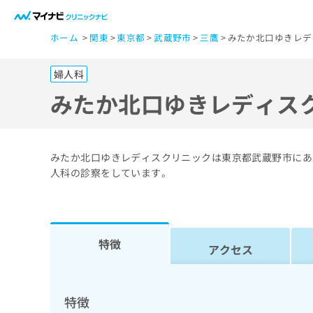
一
ホーム
関東
東京都
武蔵野市
三鷹
みたか北口ゆきレデ
般
ユ
婦人科
ー
ザ
みたか北口ゆきレディス
ー
の
方
みたか北口ゆきレディスクリニックは東京都武蔵野市にあり
は
人科の診察をしています。
こ
ち
ら
特徴
アクセス
医
マ
療
イ
ナ
関
特徴
ビ