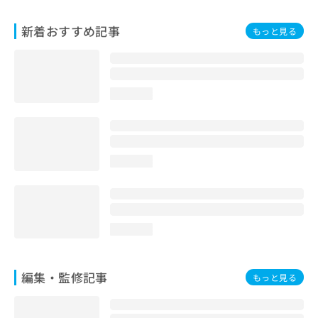
お
問
新着おすすめ記事
もっと見る
い
合
わ
せ
は
loading...
こ
ち
ら
loading...
loading...
編集・監修記事
もっと見る