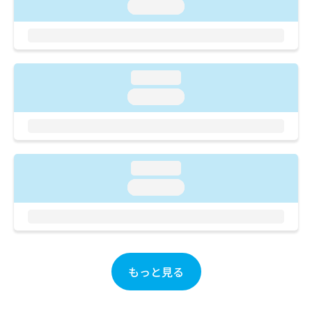
ご了
ら
loading...
み
承く
は
ださ
こ
無
い。
ち
料
ら
情
loading...
報
拡
掲
loading...
充
載
の
情
お
報
申
の
し
修
loading...
込
正
loading...
み
は
は
こ
こ
ち
ち
ら
ら
そ
もっと見る
の
他
の