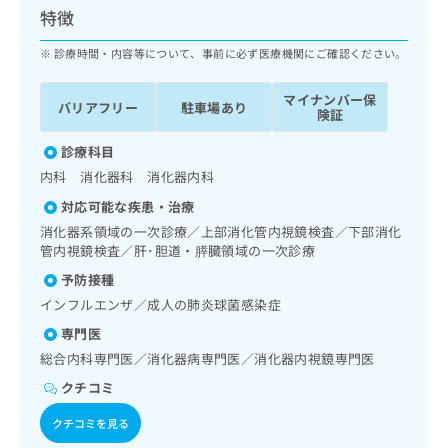
ッ
は
特徴
ク
こ
ナ
診療時間・内容等について、事前に必ず医療機関にご確認ください。
ち
ビ
ら
に
マイナンバー保
バリアフリー
駐車場あり
関
険証
広
す
広
告
る
診療科目
告
代
お
出
内科 消化器科 消化器内科
理
問
稿
対応可能な疾患・治療
店
い
の
合
の
消化器系領域の一次診療／上部消化管内視鏡検査／下部消化
お
わ
管内視鏡検査／肝･胆道・膵臓領域の一次診療
方
問
せ
い
は
予防接種
は
合
こ
インフルエンザ／成人の肺炎球菌感染症
こ
わ
ち
ち
せ
専門医
ら
ら
は
総合内科専門医／消化器病専門医／消化器内視鏡専門医
こ
クチコミ
こち
ち
広
らは
広
ら
告
マイ
クチコミを見る
告
出
ナビ