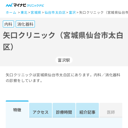
一
般
ホーム
東北
宮城県
仙台市太白区
富沢
矢口クリニック（宮城県仙台
ユ
内科
消化器科
ー
ザ
矢口クリニック（宮城県仙台市太白
ー
区）
の
方
は
富沢駅
こ
ち
矢口クリニックは宮城県仙台市太白区にあります。内科／消化器科
ら
の診察をしています。
医
マ
療
イ
関
ナ
係
ビ
特徴
アクセス
診療時間
紹介記事
医師
者
ク
の
リ
方
ニ