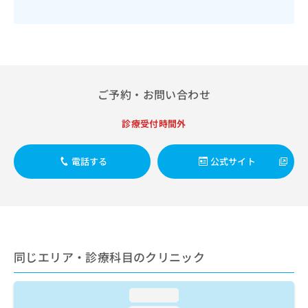
出
稿
クリ
資
稿
ニッ
の
料
クナ
の
お
の
ビサ
お
問
ご
イト
問
い
請
への
い
合
お問
求
合
合せ
わ
は
ご予約・お問い合わせ
フォ
わ
せ
こ
ーム
せ
は
ち
とな
診療受付時間外
は
こ
ら
りま
こ
ち
す。
ち
ら
クリ
電話する
公式サイト
無
ら
ニッ
料
クの
資
情
予
料
報
約・
の
症状
拡
のご
ご
充
相談
請
の
など
同じエリア・診療科目のクリニック
求
お
はで
は
申
きま
こ
せん
し
loading...
ので
ち
込