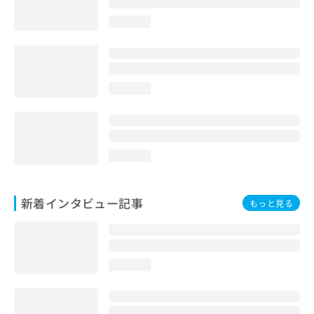
loading...
loading...
loading...
新着インタビュー記事
もっと見る
loading...