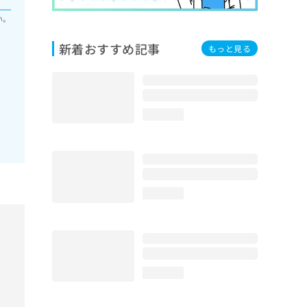
い。
新着おすすめ記事
もっと見る
loading...
loading...
loading...