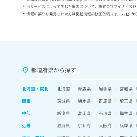
ち
み
当サービスによって生じた損害について、株式会社マイナビ及び
ら
は
情報の誤りを発見された方は
掲載情報の修正依頼フォーム
か
こ
ち
そ
ら
の
他
の
お
問
い
都道府県から探す
合
わ
せ
北海道
・
東北
北海道
青森県
岩手県
宮城県
は
こ
関東
茨城県
栃木県
群馬県
埼玉県
ち
ら
中部
新潟県
富山県
石川県
福井県
近畿
滋賀県
京都府
大阪府
兵庫県