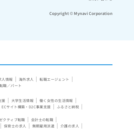
Copyright © Mynavi Corporation
求人情報
海外求人
転職エージェント
転職／パート
支援
大学生活情報
働く女性の生活情報
ECサイト構築・D2C事業支援
ふるさと納税
ゼクティブ転職
会計士の転職
保育士の求人
無期雇用派遣
介護の求人