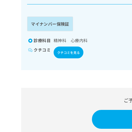
係
ク
者
リ
の
ニ
ッ
方
マイナンバー保険証
ク
は
ナ
こ
ビ
診療科目
精神科 心療内科
ち
に
クチコミ
関
ら
クチコミを見る
す
る
お
広
広
問
告
告
い
出
代
合
稿
わ
理
の
せ
ご
店
お
は
の
問
こ
い
方
ち
合
ら
は
わ
こ