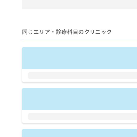
せ
こち
ち
らは
は
マイ
こ
ら
ナビ
ち
クリ
ら
ニッ
同じエリア・診療科目のクリニック
クナ
広
ビサ
広
資
イト
告
告
への
料
出
出
お問
の
稿
合せ
稿
ご
の
フォ
の
請
お
ーム
お
求
問
とな
問
りま
は
い
い
す。
こ
合
合
クリ
ち
わ
ニッ
わ
ら
せ
クの
せ
は
予
は
約・
こ
こ
無
症状
ち
ち
のご
料
ら
相談
ら
情
など
報
はで