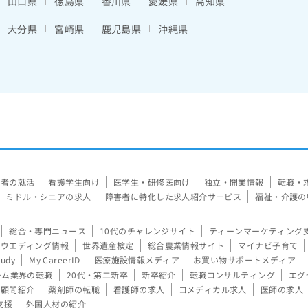
山口県
徳島県
香川県
愛媛県
高知県
大分県
宮崎県
鹿児島県
沖縄県
験者の就活
看護学生向け
医学生・研修医向け
独立・開業情報
転職・
ミドル・シニアの求人
障害者に特化した求人紹介サービス
福祉・介護の
総合・専門ニュース
10代のチャレンジサイト
ティーンマーケティング
ウエディング情報
世界遺産検定
総合農業情報サイト
マイナビ子育て
tudy
My CareerID
医療施設情報メディア
お買い物サポートメディア
ーム業界の転職
20代・第二新卒
新卒紹介
転職コンサルティング
エグ
顧問紹介
薬剤師の転職
看護師の求人
コメディカル求人
医師の求人
支援
外国人材の紹介