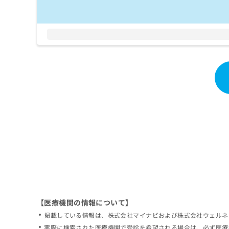
拡
資
きま
充
料
せん
の
ので
の
ご了
お
ご
承く
申
請
ださ
し
求
い。
込
は
み
こ
は
ち
こ
ら
ち
ら
無
料
掲
情
載
報
情
拡
報
充
の
の
修
お
【医療機関の情報について】
正
申
掲載している情報は、株式会社マイナビおよび株式会社ウェルネ
は
し
こ
実際に検索された医療機関で受診を希望される場合は、必ず医療
込