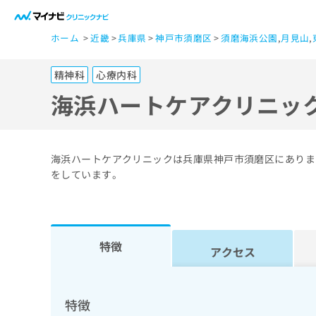
一
ホーム
近畿
兵庫県
神戸市須磨区
須磨海浜公園
,
月見山
,
般
ユ
精神科
心療内科
ー
ザ
海浜ハートケアクリニッ
ー
の
方
海浜ハートケアクリニックは兵庫県神戸市須磨区にありま
は
をしています。
こ
ち
ら
特徴
アクセス
医
マ
療
イ
ナ
関
特徴
ビ