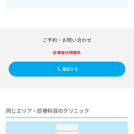
出
稿
クリ
資
稿
ニッ
の
料
クナ
の
お
の
ビサ
お
問
ご
イト
問
い
請
への
い
合
お問
求
合
合せ
わ
ご予約・お問い合わせ
は
フォ
わ
せ
こ
ーム
せ
は
ち
診療受付時間外
とな
は
こ
ら
りま
こ
ち
す。
ち
ら
クリ
電話する
無
ら
ニッ
料
クの
資
情
予
料
報
約・
の
症状
拡
のご
ご
充
相談
請
の
など
同じエリア・診療科目のクリニック
求
お
はで
は
申
きま
こ
せん
し
loading...
ので
ち
込