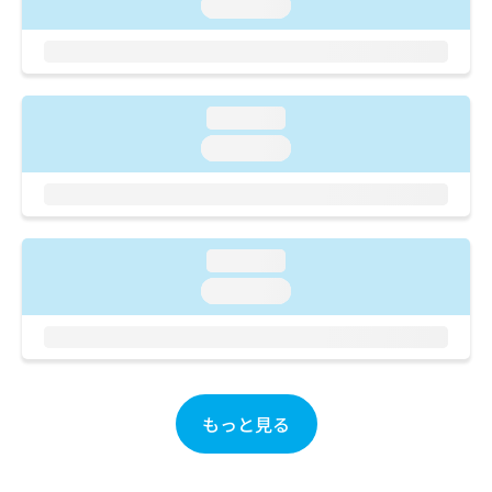
ご了
loading...
ら
み
承く
は
ださ
こ
無
い。
ち
料
ら
情
loading...
報
拡
loading...
掲
充
載
の
情
お
報
申
の
し
修
loading...
込
正
loading...
み
は
は
こ
こ
ち
ち
ら
ら
そ
もっと見る
の
他
の