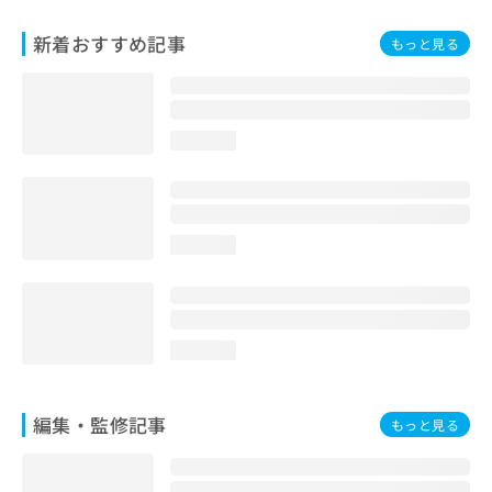
お
問
新着おすすめ記事
もっと見る
い
合
わ
せ
loading...
は
こ
ち
ら
loading...
loading...
編集・監修記事
もっと見る