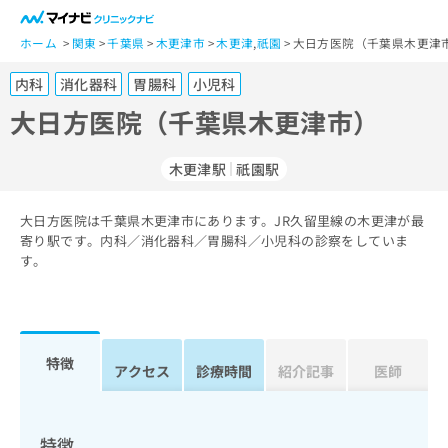
一
般
ホーム
関東
千葉県
木更津市
木更津
,
祇園
大日方医院（千葉県木更津市
ユ
内科
消化器科
胃腸科
小児科
ー
ザ
大日方医院（千葉県木更津市）
ー
の
木更津駅
祇園駅
方
は
こ
大日方医院は千葉県木更津市にあります。JR久留里線の木更津が最
寄り駅です。内科／消化器科／胃腸科／小児科の診察をしていま
ち
す。
ら
医
マ
療
イ
関
ナ
特徴
アクセス
診療時間
紹介記事
医師
係
ビ
者
ク
の
リ
方
ニ
特徴