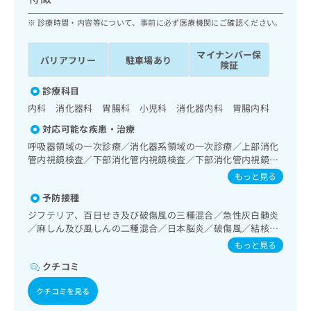
ッ
は
ク
診療時間・内容等について、事前に必ず医療機関にご確認ください。
こ
ナ
ち
ビ
ら
マイナンバー保
バリアフリー
駐車場あり
に
険証
関
広
す
診療科目
広
告
る
告
内科 消化器科 胃腸科 小児科 消化器内科 胃腸内科
代
お
出
対応可能な疾患・治療
理
問
稿
店
い
呼吸器領域の一次診療／消化器系領域の一次診療／上部消化
の
管内視鏡検査／下部消化管内視鏡検査／下部消化管内視鏡的
合
の
お
切除術／肝･胆道・膵臓領域の一次診療／循環器系領域の一
わ
方
問
もっと見る
次診療／腎･泌尿器系領域の一次診療／内分泌･代謝･栄養領
せ
い
は
予防接種
域の一次診療／血液・免疫系領域の一次診療／小児領域の一
は
合
こ
次診療
ジフテリア、百日せき及び破傷風の三種混合／急性灰白髄炎
こ
わ
ち
／麻しん及び風しんの二種混合／日本脳炎／破傷風／結核／
ち
せ
ら
Hib感染症／小児の肺炎球菌感染症／水痘／インフルエンザ
ら
は
もっと見る
／成人の肺炎球菌感染症／おたふくかぜ／B型肝炎／ロタウ
こ
クチコミ
イルス感染症
こち
ち
広
らは
広
ら
告
クチコミを見る
マイ
告
出
ナビ