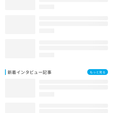
loading...
loading...
loading...
新着インタビュー記事
もっと見る
loading...