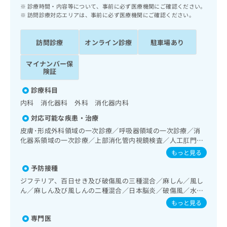
ッ
は
診療時間・内容等について、事前に必ず医療機関にご確認ください。
ク
訪問診療対応エリアは、事前に必ず医療機関にご確認ください。
こ
ナ
ち
ビ
ら
訪問診療
オンライン診療
駐車場あり
に
関
広
マイナンバー保
す
広
険証
告
る
告
代
お
出
診療科目
理
問
稿
内科 消化器科 外科 消化器内科
店
い
の
合
の
対応可能な疾患・治療
お
わ
方
問
皮膚･形成外科領域の一次診療／呼吸器領域の一次診療／消
せ
い
は
化器系領域の一次診療／上部消化管内視鏡検査／人工肛門の
は
合
管理／肝･胆道・膵臓領域の一次診療／循環器系領域の一次
こ
もっと見る
こ
わ
診療／腎･泌尿器系領域の一次診療／乳腺領域の一次診療／
ち
ち
予防接種
せ
内分泌･代謝･栄養領域の一次診療／血液・免疫系領域の一次
ら
ら
診療／筋・骨格系及び外傷領域の一次診療／小児領域の一次
は
ジフテリア、百日せき及び破傷風の三種混合／麻しん／風し
診療／在宅における看取り
こ
ん／麻しん及び風しんの二種混合／日本脳炎／破傷風／水痘
こち
ち
／インフルエンザ／おたふくかぜ／B型肝炎
広
もっと見る
らは
広
ら
告
マイ
専門医
告
出
ナビ