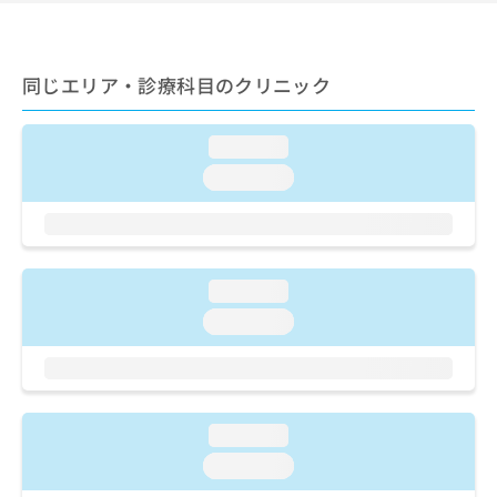
ご了
ら
み
承く
は
ださ
こ
無
い。
ち
料
同じエリア・診療科目のクリニック
ら
情
報
loading...
拡
掲
充
載
loading...
の
情
お
報
申
の
し
修
込
正
loading...
み
は
loading...
は
こ
こ
ち
ち
ら
ら
そ
loading...
の
loading...
他
の