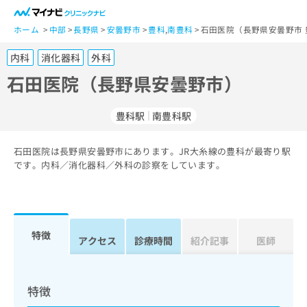
一
般
ホーム
中部
長野県
安曇野市
豊科
,
南豊科
石田医院（長野県安曇野市 
ユ
内科
消化器科
外科
ー
ザ
石田医院（長野県安曇野市）
ー
の
豊科駅
南豊科駅
方
は
こ
石田医院は長野県安曇野市にあります。JR大糸線の豊科が最寄り駅
です。内科／消化器科／外科の診察をしています。
ち
ら
医
マ
療
イ
特徴
アクセス
診療時間
紹介記事
医師
関
ナ
係
ビ
者
ク
の
リ
特徴
方
ニ