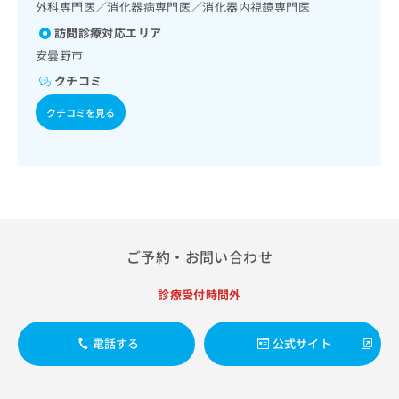
出
外科専門医／消化器病専門医／消化器内視鏡専門医
稿
クリ
資
稿
ニッ
の
料
訪問診療対応エリア
クナ
の
お
の
ビサ
安曇野市
お
問
ご
イト
問
い
クチコミ
請
への
い
合
お問
求
合
クチコミを見る
合せ
わ
は
フォ
わ
せ
こ
ーム
せ
は
ち
とな
は
こ
ら
りま
こ
ち
す。
ち
ら
クリ
無
ら
ニッ
料
クの
資
情
予
ご予約・お問い合わせ
料
報
約・
の
症状
拡
診療受付時間外
のご
ご
充
相談
請
の
など
求
お
はで
電話する
公式サイト
は
申
きま
こ
せん
し
ので
ち
込