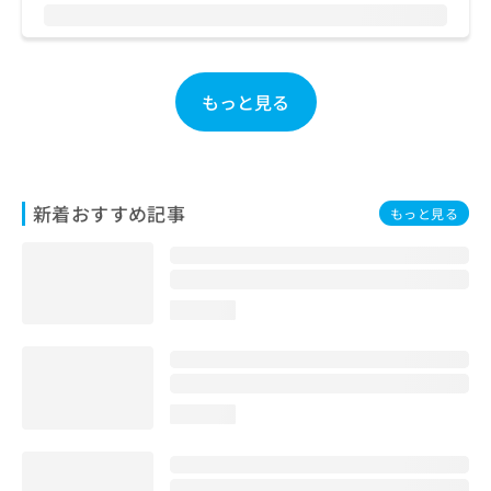
お
問
い
合
もっと見る
わ
せ
は
こ
ち
新着おすすめ記事
ら
もっと見る
loading...
loading...