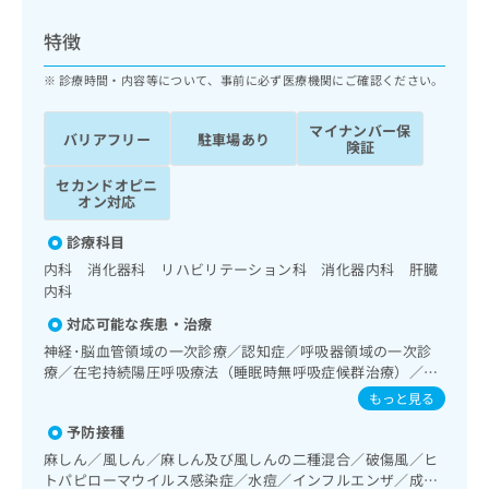
ッ
は
ク
こ
特徴
ナ
ち
ビ
診療時間・内容等について、事前に必ず医療機関にご確認ください。
ら
に
関
マイナンバー保
広
バリアフリー
駐車場あり
す
広
険証
告
る
告
代
セカンドオピニ
お
出
オン対応
理
問
稿
店
い
の
診療科目
合
の
お
内科 消化器科 リハビリテーション科 消化器内科 肝臓
わ
方
問
内科
せ
い
は
は
合
対応可能な疾患・治療
こ
こ
わ
ち
神経･脳血管領域の一次診療／認知症／呼吸器領域の一次診
ち
せ
療／在宅持続陽圧呼吸療法（睡眠時無呼吸症候群治療）／在
ら
ら
は
宅酸素療法／消化器系領域の一次診療／上部消化管内視鏡検
もっと見る
こ
査／下部消化管内視鏡検査／肝･胆道・膵臓領域の一次診療
こち
ち
予防接種
広
／循環器系領域の一次診療／腎･泌尿器系領域の一次診療／
らは
広
ら
告
内分泌･代謝･栄養領域の一次診療／インスリン療法／糖尿病
麻しん／風しん／麻しん及び風しんの二種混合／破傷風／ヒ
マイ
告
患者教育（食事療法、運動療法、自己血糖測定）／血液・免
出
ナビ
トパピローマウイルス感染症／水痘／インフルエンザ／成人