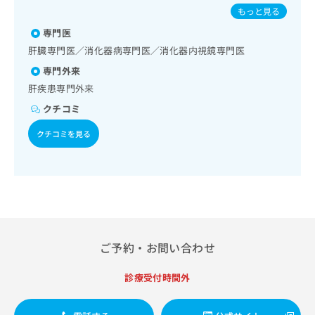
出
疫系領域の一次診療／筋・骨格系及び外傷領域の一次診療／
稿
クリ
の肺炎球菌感染症／おたふくかぜ／A型肝炎／B型肝炎
資
もっと見る
稿
ニッ
医療用麻薬によるがん疼痛治療／漢方薬の処方／在宅におけ
の
料
クナ
る看取り
の
専門医
お
の
ビサ
お
問
ご
肝臓専門医／消化器病専門医／消化器内視鏡専門医
イト
問
い
請
への
専門外来
い
合
お問
求
合
肝疾患専門外来
合せ
わ
は
フォ
わ
せ
こ
クチコミ
ーム
せ
は
ち
とな
は
こ
クチコミを見る
ら
りま
こ
ち
す。
ち
ら
クリ
無
ら
ニッ
料
クの
資
情
予
料
報
約・
の
症状
拡
のご
ご
充
相談
ご予約・お問い合わせ
請
の
など
求
お
はで
は
診療受付時間外
申
きま
こ
せん
し
ので
ち
込