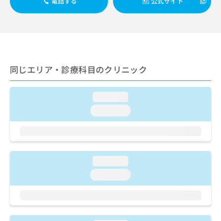
電話する
公式サイト
ご了
ら
み
承く
は
ださ
こ
無
い。
ち
料
ら
情
報
拡
掲
同じエリア・診療科目のクリニック
充
載
の
情
お
報
loading...
申
の
loading...
し
修
込
正
み
は
は
こ
こ
ち
loading...
ち
ら
ら
loading...
そ
の
他
の