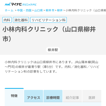
一
般
ホーム
中国・四国
山口県
柳井市
柳井
小林内科クリニック（山口県柳
ユ
内科
消化器科
リハビリテーション科
ー
ザ
小林内科クリニック（山口県柳井
ー
市）
の
方
は
柳井駅
こ
ち
小林内科クリニックは山口県柳井市にあります。JR山陽本線(岡山
ら
～門司)の柳井が最寄り駅（車5分）です。内科／消化器科／リハビ
リテーション科の診察をしています。
医
マ
療
イ
関
ナ
係
ビ
者
ク
特徴
アクセス
診療時間
紹介記事
医師
の
リ
方
ニ