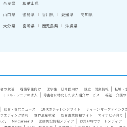
奈良県
和歌山県
山口県
徳島県
香川県
愛媛県
高知県
大分県
宮崎県
鹿児島県
沖縄県
験者の就活
看護学生向け
医学生・研修医向け
独立・開業情報
転職・
ミドル・シニアの求人
障害者に特化した求人紹介サービス
福祉・介護の
総合・専門ニュース
10代のチャレンジサイト
ティーンマーケティング
ウエディング情報
世界遺産検定
総合農業情報サイト
マイナビ子育て
tudy
My CareerID
医療施設情報メディア
お買い物サポートメディア