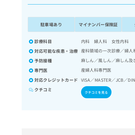
係
ク
者
リ
の
ニ
ッ
方
駐車場あり
マイナンバー保険証
ク
は
ナ
こ
ビ
診療科目
内科 婦人科 女性内科
ち
に
産科領域の一次診療／婦人
対応可能な疾患・治療
関
ら
す
麻しん／風しん／麻しん及
予防接種
る
産婦人科専門医
専門医
お
広
広
問
対応クレジットカード
VISA／MASTER／JCB／DIN
告
告
い
出
代
合
クチコミ
クチコミを見る
稿
わ
理
の
せ
店
お
は
の
問
こ
い
方
ち
合
ら
は
わ
こ