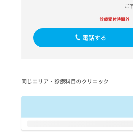
せ
こち
ご
ち
らは
は
マイ
こ
ら
ナビ
診療受付時間外
ち
クリ
ら
ニッ
クナ
電話する
広
ビサ
広
資
イト
告
告
への
料
出
出
お問
の
稿
合せ
稿
ご
の
フォ
の
請
お
ーム
お
求
問
とな
問
りま
は
い
同じエリア・診療科目のクリニック
い
す。
こ
合
合
クリ
ち
わ
ニッ
わ
ら
せ
クの
せ
は
予
は
約・
こ
こ
無
症状
ち
ち
のご
料
ら
相談
ら
情
など
報
はで