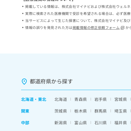
ち
み
掲載している情報は、株式会社マイナビおよび株式会社ウェルネ
ら
は
実際に検索された医療機関で受診を希望される場合は、必ず医療
こ
当サービスによって生じた損害について、株式会社マイナビ及び
ち
そ
情報の誤りを発見された方は
掲載情報の修正依頼フォーム
か
ら
の
他
の
お
問
い
合
わ
せ
都道府県から探す
は
こ
ち
北海道
・
東北
北海道
青森県
岩手県
宮城県
ら
関東
茨城県
栃木県
群馬県
埼玉県
中部
新潟県
富山県
石川県
福井県