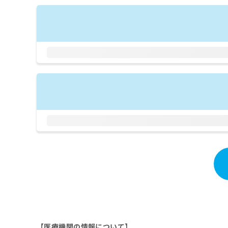
拡
資
きま
充
料
せん
の
ので
の
ご了
お
ご
承く
申
請
ださ
し
求
い。
込
は
み
こ
は
ち
こ
ら
ち
ら
無
料
掲
情
載
報
情
拡
報
充
の
の
修
お
正
申
は
し
こ
【医療機関の情報について】
込