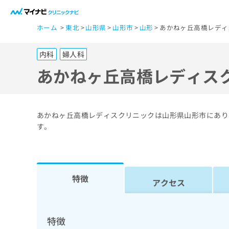
一
ホーム
東北
山形県
山形市
山形
あかねヶ丘高橋レディ
般
ユ
内科
婦人科
ー
ザ
あかねヶ丘高橋レディス
ー
の
方
あかねヶ丘高橋レディスクリニックは山形県山形市にあり
は
す。
こ
ち
ら
特徴
アクセス
医
マ
療
イ
ナ
関
特徴
ビ