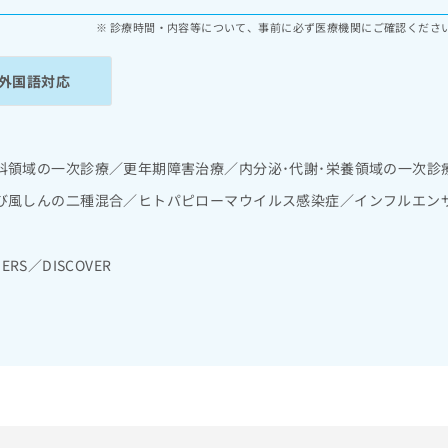
診療時間・内容等について、事前に必ず医療機関にご確認くださ
外国語対応
科領域の一次診療／更年期障害治療／内分泌･代謝･栄養領域の一次診
び風しんの二種混合／ヒトパピローマウイルス感染症／インフルエン
ERS／DISCOVER