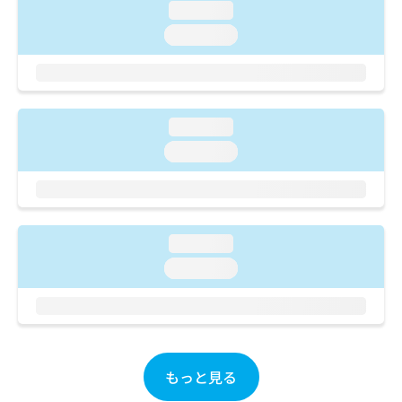
ご了
ら
み
loading...
承く
は
ださ
loading...
こ
無
い。
ち
料
ら
情
報
拡
掲
loading...
充
載
loading...
の
情
お
報
申
の
し
修
込
正
loading...
み
は
は
こ
loading...
こ
ち
ち
ら
ら
そ
の
もっと見る
他
の