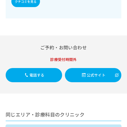
出
クチコミを見る
稿
クリ
資
稿
ニッ
の
料
クナ
の
お
の
ビサ
お
問
ご
イト
問
い
請
への
い
合
お問
求
合
合せ
わ
は
フォ
わ
せ
こ
ーム
ご予約・お問い合わせ
せ
は
ち
とな
は
こ
ら
りま
こ
ち
診療受付時間外
す。
ち
ら
クリ
無
ら
ニッ
料
クの
電話する
公式サイト
資
情
予
料
報
約・
の
症状
拡
のご
ご
充
相談
請
の
など
求
お
はで
は
申
きま
同じエリア・診療科目のクリニック
こ
せん
し
ので
ち
込