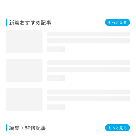
お
問
い
新着おすすめ記事
合
もっと見る
わ
せ
は
こ
loading...
ち
ら
loading...
loading...
編集・監修記事
もっと見る