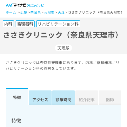
一
般
ホーム
近畿
奈良県
天理市
天理
ささきクリニック（奈良県天理市）
ユ
内科
循環器科
リハビリテーション科
ー
ザ
ささきクリニック（奈良県天理市）
ー
の
天理駅
方
は
こ
ささきクリニックは奈良県天理市にあります。内科／循環器科／リ
ハビリテーション科の診察をしています。
ち
ら
医
マ
療
イ
特徴
アクセス
診療時間
紹介記事
医師
関
ナ
係
ビ
者
ク
の
リ
特徴
方
ニ