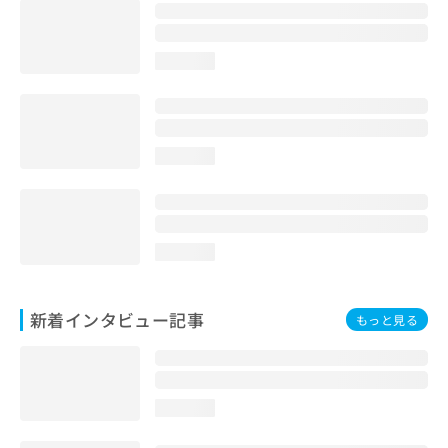
loading...
loading...
loading...
新着インタビュー記事
もっと見る
loading...