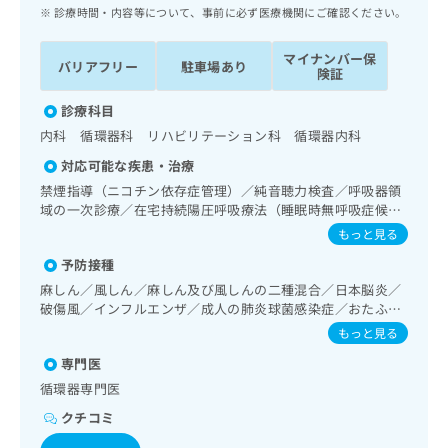
ッ
は
診療時間・内容等について、事前に必ず医療機関にご確認ください。
ク
こ
ナ
ち
マイナンバー保
バリアフリー
駐車場あり
ビ
険証
ら
に
関
診療科目
広
す
広
内科 循環器科 リハビリテーション科 循環器内科
告
る
告
代
対応可能な疾患・治療
お
出
理
問
禁煙指導（ニコチン依存症管理）／純音聴力検査／呼吸器領
稿
店
域の一次診療／在宅持続陽圧呼吸療法（睡眠時無呼吸症候群
い
の
治療）／在宅酸素療法／消化器系領域の一次診療／肝･胆
合
の
お
もっと見る
道・膵臓領域の一次診療／循環器系領域の一次診療／ホルタ
わ
方
問
予防接種
ー型心電図検査／ペースメーカー管理／腎･泌尿器系領域の
せ
い
は
一次診療／内分泌･代謝･栄養領域の一次診療／インスリン療
麻しん／風しん／麻しん及び風しんの二種混合／日本脳炎／
は
合
こ
法／糖尿病患者教育（食事療法、運動療法、自己血糖測定）
破傷風／インフルエンザ／成人の肺炎球菌感染症／おたふく
こ
わ
ち
／糖尿病による合併症に対する継続的な管理及び指導／漢方
かぜ／B型肝炎
ち
せ
もっと見る
ら
薬の処方
ら
は
専門医
こ
こち
循環器専門医
ち
広
らは
広
ら
告
クチコミ
マイ
告
出
ナビ