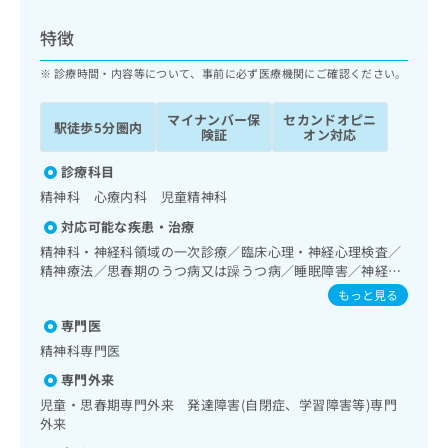
ッ
は
ク
こ
特徴
ナ
ち
ビ
診療時間・内容等について、事前に必ず医療機関にご確認ください。
ら
に
関
マイナンバー保
セカンドオピニ
広
駅徒歩5分圏内
す
広
険証
オン対応
告
る
告
代
お
診療科目
出
理
問
稿
精神科 心療内科 児童精神科
店
い
の
対応可能な疾患・治療
合
の
お
わ
精神科・神経科領域の一次診療／臨床心理・神経心理検査／
方
問
せ
精神療法／思春期のうつ病又は躁うつ病／睡眠障害／神経症
い
は
性障害（強迫性障害、不安障害、パニック障害等）／認知症
は
合
もっと見る
こ
／発達障害（自閉症、学習障害等）／夜尿症の治療
こ
わ
ち
専門医
ち
せ
ら
ら
精神科専門医
は
こ
専門外来
こち
ち
広
児童・思春期専門外来 発達障害(自閉症、学習障害等)専門
らは
広
ら
告
マイ
外来
告
出
ナビ