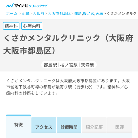
一
般
ホーム
近畿
大阪府
大阪市都島区
都島
,
桜ノ宮
,
天満
くさかメンタルク
ユ
精神科
心療内科
ー
ザ
くさかメンタルクリニック（大阪府
ー
大阪市都島区）
の
方
は
都島駅
桜ノ宮駅
天満駅
こ
ち
くさかメンタルクリニックは大阪府大阪市都島区にあります。大阪
ら
市営地下鉄谷町線の都島が最寄り駅（徒歩1分）です。精神科／心
療内科の診察をしています。
医
マ
療
イ
関
ナ
係
ビ
者
ク
特徴
アクセス
診療時間
紹介記事
医師
の
リ
方
ニ