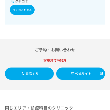
クチコミ
出
稿
クリ
資
稿
ニッ
の
料
クチコミを見る
クナ
の
お
の
ビサ
お
問
ご
イト
問
い
請
への
い
合
お問
求
合
合せ
わ
は
フォ
わ
せ
こ
ーム
せ
は
ち
とな
は
こ
ら
りま
ご予約・お問い合わせ
こ
ち
す。
ち
ら
クリ
無
診療受付時間外
ら
ニッ
料
クの
資
情
予
料
報
約・
電話する
公式サイト
の
症状
拡
のご
ご
充
相談
請
の
など
求
お
はで
は
申
きま
こ
せん
し
ので
ち
同じエリア・診療科目のクリニック
込