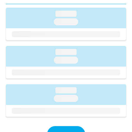
ご了
ら
み
承く
は
ださ
loading...
こ
無
い。
ち
料
loading...
ら
情
報
拡
掲
充
載
の
情
loading...
お
報
loading...
申
の
し
修
込
正
み
は
は
こ
loading...
こ
ち
ち
loading...
ら
ら
そ
の
他
の