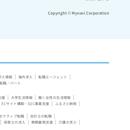
Copyright © Mynavi Corporation
求人情報
海外求人
転職エージェント
転職／パート
支援
大学生活情報
働く女性の生活情報
ECサイト構築・D2C事業支援
ふるさと納税
ゼクティブ転職
会計士の転職
保育士の求人
無期雇用派遣
介護の求人