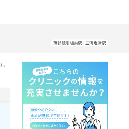
蒲郡競艇場前駅
三河塩津駅
す。