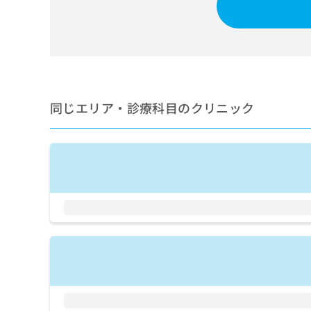
せ
こち
ち
らは
は
マイ
こ
ら
ナビ
ち
クリ
ら
ニッ
クナ
広
ビサ
広
資
イト
告
同じエリア・診療科目のクリニック
告
への
料
出
出
お問
の
稿
合せ
稿
ご
の
フォ
の
請
お
ーム
お
求
問
とな
問
りま
は
い
い
す。
こ
合
合
クリ
ち
わ
ニッ
わ
ら
せ
クの
せ
は
予
は
約・
こ
こ
無
症状
ち
ち
のご
料
ら
相談
ら
情
など
報
はで