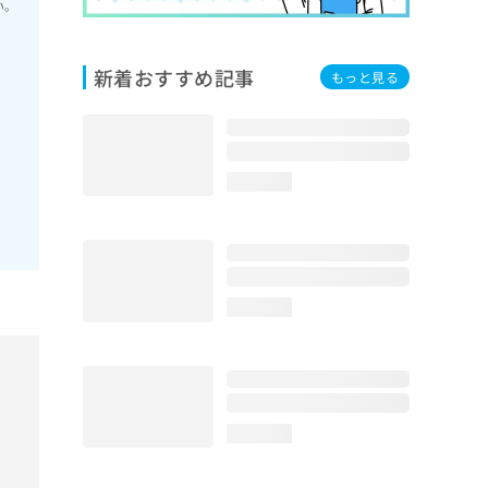
い。
新着おすすめ記事
もっと見る
loading...
loading...
loading...