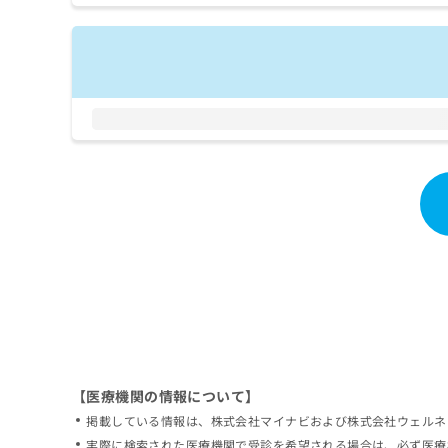
拡
資
きま
充
料
せん
の
ので
の
ご了
お
ご
承く
申
請
ださ
し
求
い。
込
は
み
こ
は
ち
こ
ら
ち
ら
無
料
掲
情
載
報
情
拡
報
充
の
の
修
お
【医療機関の情報について】
正
申
掲載している情報は、株式会社マイナビおよび株式会社ウェルネ
は
し
こ
実際に検索された医療機関で受診を希望される場合は、必ず医療
込