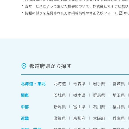
ち
み
当サービスによって生じた損害について、株式会社マイナビ及び
ら
は
情報の誤りを発見された方は
掲載情報の修正依頼フォーム
か
こ
ち
そ
ら
の
他
の
お
問
い
都道府県から探す
合
わ
せ
北海道
・
東北
北海道
青森県
岩手県
宮城県
は
こ
関東
茨城県
栃木県
群馬県
埼玉県
ち
ら
中部
新潟県
富山県
石川県
福井県
近畿
滋賀県
京都府
大阪府
兵庫県