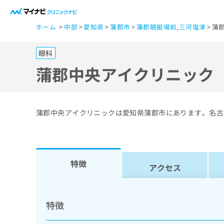
一
ホーム
中部
愛知県
蒲郡市
蒲郡競艇場前
,
三河塩津
蒲
般
ユ
眼科
ー
ザ
蒲郡中央アイクリニック
ー
の
方
蒲郡中央アイクリニックは愛知県蒲郡市にあります。名古
は
こ
ち
ら
特徴
アクセス
医
マ
療
イ
特徴
ナ
関
ビ