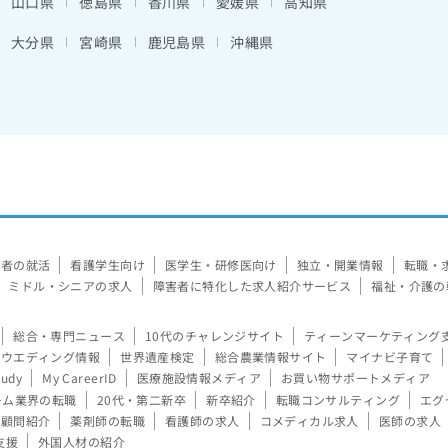
山口県
徳島県
香川県
愛媛県
高知県
大分県
宮崎県
鹿児島県
沖縄県
験者の就活
看護学生向け
医学生・研修医向け
独立・開業情報
転職・
ミドル・シニアの求人
障害者に特化した求人紹介サービス
福祉・介護の
総合・専門ニュース
10代のチャレンジサイト
ティーンマーケティング
ウエディング情報
世界遺産検定
総合農業情報サイト
マイナビ子育て
tudy
My CareerID
医療施設情報メディア
お買い物サポートメディア
ーム業界の転職
20代・第二新卒
新卒紹介
転職コンサルティング
エグ
顧問紹介
薬剤師の転職
看護師の求人
コメディカル求人
医師の求人
支援
外国人材の紹介