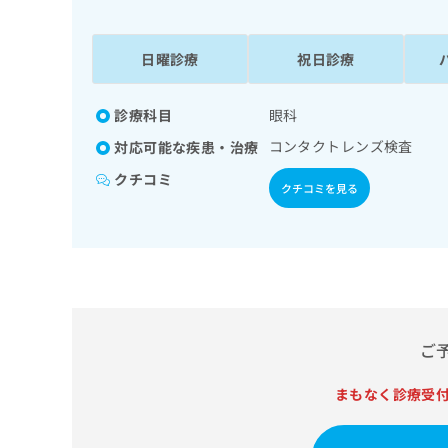
係
ク
者
リ
の
ニ
日曜診療
祝日診療
ッ
方
ク
は
ナ
診療科目
眼科
こ
ビ
コンタクトレンズ検査
対応可能な疾患・治療
ち
に
関
ら
クチコミ
クチコミを見る
す
る
お
広
広
問
告
告
い
出
代
合
稿
わ
理
の
せ
店
ご
お
は
の
問
こ
い
まもなく診療受
方
ち
合
ら
は
わ
こ