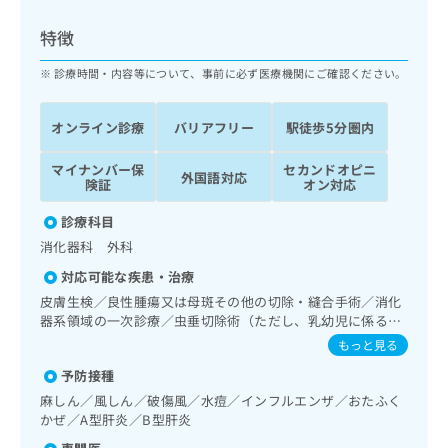
ッ
は
ク
こ
特徴
ナ
ち
ビ
診療時間・内容等について、事前に必ず医療機関にご確認ください。
ら
に
関
広
オンライン診療
バリアフリー
駅徒歩5分圏内
す
広
告
る
告
代
マイナンバー保
セカンドオピニ
お
出
外国語対応
険証
オン対応
理
問
稿
店
い
の
診療科目
合
の
お
消化器科 外科
わ
方
問
せ
い
は
対応可能な疾患・治療
は
合
こ
皮膚生検／良性腫瘍又は母斑その他の切除・縫合手術／消化
こ
わ
ち
器系領域の一次診療／虫垂切除術（ただし、乳幼児に係るも
ち
せ
のを除く）／腹腔鏡下胆石症手術／下肢静脈瘤手術／リンパ
ら
もっと見る
ら
は
節生検／全身麻酔／硬膜外麻酔／脊椎麻酔
こ
予防接種
こち
ち
広
麻しん／風しん／破傷風／水痘／インフルエンザ／おたふく
らは
広
ら
告
かぜ／A型肝炎／B型肝炎
マイ
告
出
ナビ