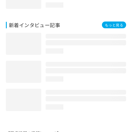
loading...
新着インタビュー記事
もっと見る
loading...
loading...
loading...