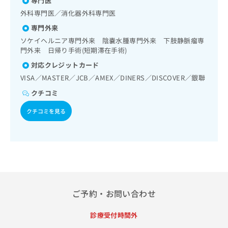
専門医
出
稿
クリ
資
稿
ニッ
外科専門医／消化器外科専門医
の
料
クナ
の
お
の
専門外来
ビサ
お
問
ご
イト
ソケイヘルニア専門外来 陰嚢水腫専門外来 下肢静脈瘤専
問
い
請
への
門外来 日帰り手術(短期滞在手術)
い
合
お問
求
合
合せ
対応クレジットカード
わ
は
フォ
わ
せ
こ
VISA／MASTER／JCB／AMEX／DINERS／DISCOVER／銀聯
ーム
せ
は
ち
とな
クチコミ
は
こ
ら
りま
こ
ち
す。
クチコミを見る
ち
ら
クリ
無
ら
ニッ
料
クの
資
情
予
料
報
約・
の
症状
拡
のご
ご
充
相談
請
の
など
求
お
ご予約・お問い合わせ
はで
は
申
きま
こ
せん
し
診療受付時間外
ので
ち
込