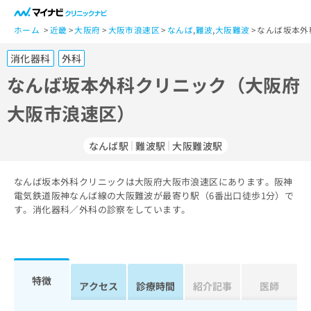
一
般
ホーム
近畿
大阪府
大阪市浪速区
なんば
,
難波
,
大阪難波
なんば坂本外
ユ
消化器科
外科
ー
ザ
なんば坂本外科クリニック（大阪府
ー
大阪市浪速区）
の
方
は
なんば駅
難波駅
大阪難波駅
こ
ち
なんば坂本外科クリニックは大阪府大阪市浪速区にあります。阪神
ら
電気鉄道阪神なんば線の大阪難波が最寄り駅（6番出口徒歩1分）で
す。消化器科／外科の診察をしています。
医
マ
療
イ
関
ナ
係
ビ
者
ク
特徴
アクセス
診療時間
紹介記事
医師
の
リ
方
ニ