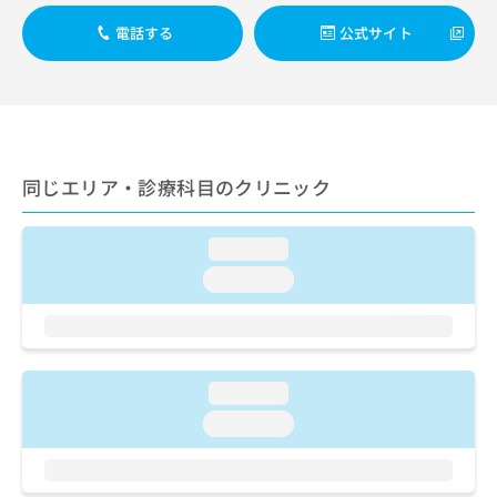
ご了
ら
み
承く
は
電話する
公式サイト
ださ
こ
無
い。
ち
料
ら
情
報
拡
掲
充
載
同じエリア・診療科目のクリニック
の
情
お
報
申
の
loading...
し
修
loading...
込
正
み
は
は
こ
こ
ち
ち
ら
ら
loading...
そ
loading...
の
他
の