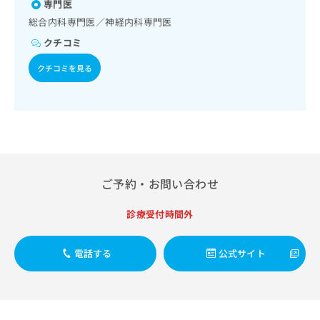
一次診療／循環器系領域の一次診療／ホルター型心電図検査
出
専門医
菌感染症／おたふくかぜ／A型肝炎／B型肝炎／狂犬病／ロタ
稿
クリ
資
／腎･泌尿器系領域の一次診療／尿失禁の治療／更年期障害
稿
ニッ
ウイルス感染症／髄膜炎菌感染症
の
総合内科専門医／神経内科専門医
料
治療／乳腺領域の一次診療／内分泌･代謝･栄養領域の一次診
クナ
の
お
の
ビサ
クチコミ
療／内分泌機能検査／インスリン療法／糖尿病患者教育（食
お
問
ご
イト
事療法、運動療法、自己血糖測定）／糖尿病による合併症に
問
い
請
への
クチコミを見る
対する継続的な管理及び指導／血液・免疫系領域の一次診療
い
合
お問
求
／筋・骨格系及び外傷領域の一次診療／小児領域の一次診療
合
合せ
わ
は
／小児循環器疾患／小児呼吸器疾患／小児腎疾患／小児神経
フォ
わ
せ
こ
疾患／小児アレルギー疾患／小児自己免疫疾患／小児糖尿病
ーム
せ
は
ち
／小児内分泌疾患／小児血液疾患／夜尿症の治療／医療用麻
とな
は
こ
ら
薬によるがん疼痛治療／がんに伴う精神症状のケア／画像診
りま
こ
ち
す。
断管理（専ら画像診断を担当する医師による読影）／遠隔画
ち
ら
クリ
像診断／漢方薬の処方
無
ら
ニッ
ご予約・お問い合わせ
料
クの
資
情
予
料
報
約・
診療受付時間外
の
症状
拡
のご
ご
充
相談
請
電話する
公式サイト
の
など
求
お
はで
は
申
きま
こ
せん
し
ので
ち
込