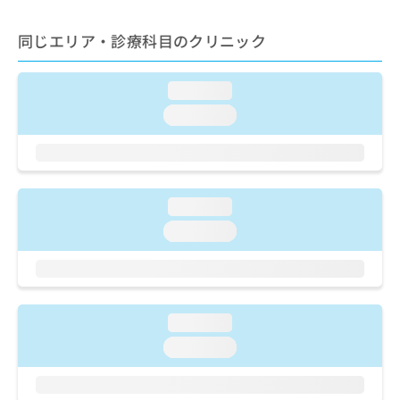
ご了
ら
み
承く
は
ださ
同じエリア・診療科目のクリニック
こ
無
い。
ち
料
ら
情
loading...
報
loading...
拡
掲
充
載
の
情
お
報
申
の
loading...
し
修
込
正
loading...
み
は
は
こ
こ
ち
ち
ら
ら
loading...
そ
loading...
の
他
の