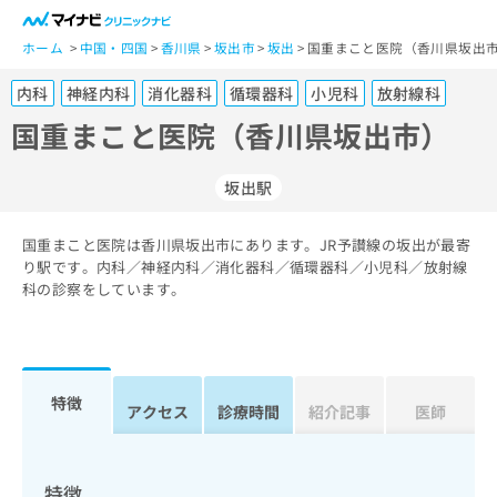
一
般
ホーム
中国・四国
香川県
坂出市
坂出
国重まこと医院（香川県坂出市
ユ
内科
神経内科
消化器科
循環器科
小児科
放射線科
ー
ザ
国重まこと医院（香川県坂出市）
ー
の
坂出駅
方
は
こ
国重まこと医院は香川県坂出市にあります。JR予讃線の坂出が最寄
り駅です。内科／神経内科／消化器科／循環器科／小児科／放射線
ち
科の診察をしています。
ら
医
マ
療
イ
関
ナ
特徴
アクセス
診療時間
紹介記事
医師
係
ビ
者
ク
の
リ
方
ニ
特徴