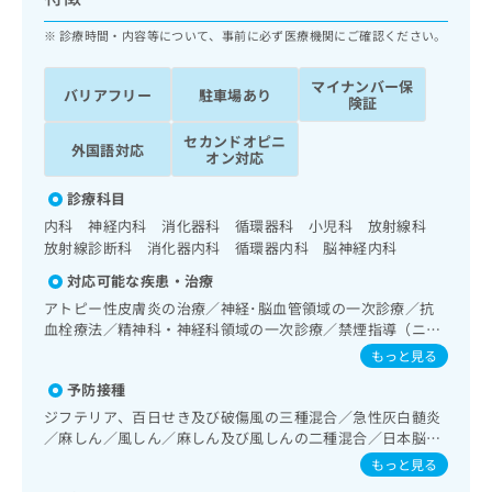
ッ
は
ク
診療時間・内容等について、事前に必ず医療機関にご確認ください。
こ
ナ
ち
ビ
ら
マイナンバー保
バリアフリー
駐車場あり
に
険証
関
広
セカンドオピニ
す
広
外国語対応
告
オン対応
る
告
代
お
出
診療科目
理
問
稿
内科 神経内科 消化器科 循環器科 小児科 放射線科
店
い
の
放射線診断科 消化器内科 循環器内科 脳神経内科
合
の
お
わ
方
問
対応可能な疾患・治療
せ
い
は
アトピー性皮膚炎の治療／神経･脳血管領域の一次診療／抗
は
合
こ
血栓療法／精神科・神経科領域の一次診療／禁煙指導（ニコ
こ
わ
チン依存症管理）／思春期のうつ病又は躁うつ病／睡眠障害
ち
もっと見る
ち
せ
／アルコール依存症／神経症性障害（強迫性障害、不安障
ら
ら
は
予防接種
害、パニック障害等）／認知症／心的外傷後ストレス障害
こ
（PTSD）／喉頭ファイバースコピー／純音聴力検査／呼吸
ジフテリア、百日せき及び破傷風の三種混合／急性灰白髄炎
こち
ち
器領域の一次診療／在宅持続陽圧呼吸療法（睡眠時無呼吸症
広
／麻しん／風しん／麻しん及び風しんの二種混合／日本脳炎
らは
広
ら
候群治療）／在宅酸素療法／消化器系領域の一次診療／上部
告
／破傷風／Hib感染症／小児の肺炎球菌感染症／ヒトパピロ
マイ
もっと見る
消化管内視鏡検査／人工肛門の管理／肝･胆道・膵臓領域の
告
出
ーマウイルス感染症／水痘／インフルエンザ／成人の肺炎球
ナビ