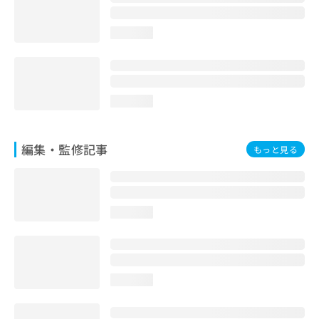
お
問
loading...
い
合
わ
せ
は
loading...
こ
ち
ら
編集・監修記事
もっと見る
loading...
loading...