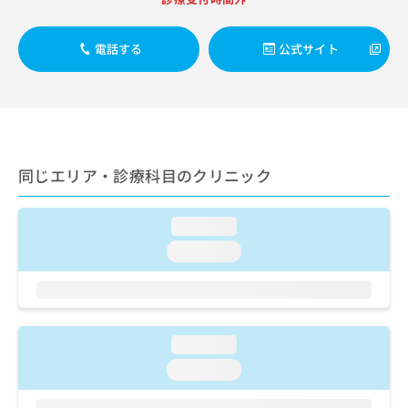
出
稿
クリ
資
稿
ニッ
の
料
クナ
の
お
の
電話する
公式サイト
ビサ
お
問
ご
イト
問
い
請
への
い
合
お問
求
合
合せ
わ
は
フォ
わ
せ
こ
ーム
せ
は
ち
とな
は
こ
同じエリア・診療科目のクリニック
ら
りま
こ
ち
す。
ち
ら
クリ
無
ら
ニッ
loading...
料
クの
資
loading...
情
予
料
報
約・
の
症状
拡
のご
ご
充
相談
請
の
など
求
お
loading...
はで
は
申
きま
loading...
こ
せん
し
ので
ち
込