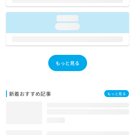
ご了
ら
み
承く
は
ださ
こ
無
い。
loading...
ち
料
loading...
ら
情
報
拡
掲
充
載
の
情
お
報
もっと見る
申
の
し
修
込
正
み
は
は
こ
新着おすすめ記事
もっと見る
こ
ち
ち
ら
ら
そ
loading...
の
他
の