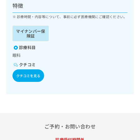
ッ
は
特徴
ク
こ
ナ
診療時間・内容等について、事前に必ず医療機関にご確認ください。
ち
ビ
ら
に
マイナンバー保
関
険証
広
す
広
告
る
診療科目
告
代
お
出
眼科
理
問
稿
クチコミ
店
い
の
合
の
お
クチコミを見る
わ
方
問
せ
い
は
は
合
こ
こ
わ
ち
ち
せ
ら
ら
は
こ
こち
ち
広
ご予約・お問い合わせ
らは
広
ら
告
マイ
告
出
ナビ
診療受付時間外