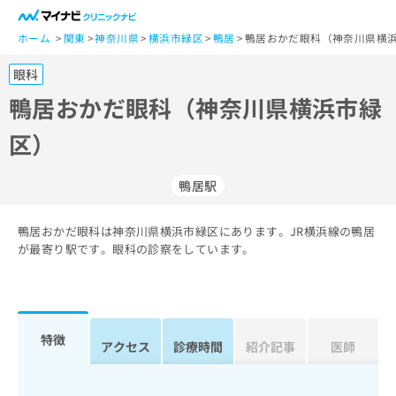
一
般
ホーム
関東
神奈川県
横浜市緑区
鴨居
鴨居おかだ眼科（神奈川県横浜
ユ
眼科
ー
ザ
鴨居おかだ眼科（神奈川県横浜市緑
ー
区）
の
方
は
鴨居駅
こ
ち
鴨居おかだ眼科は神奈川県横浜市緑区にあります。JR横浜線の鴨居
ら
が最寄り駅です。眼科の診察をしています。
医
マ
療
イ
関
ナ
係
ビ
特徴
アクセス
診療時間
紹介記事
医師
者
ク
の
リ
方
ニ