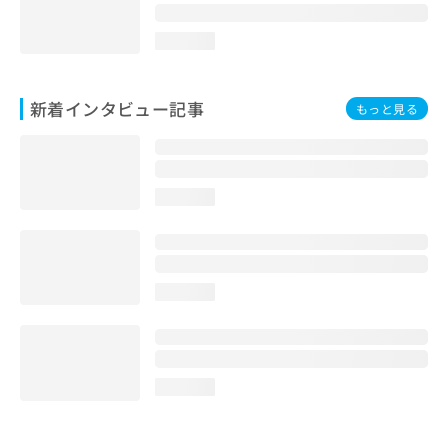
loading...
新着インタビュー記事
もっと見る
loading...
loading...
loading...