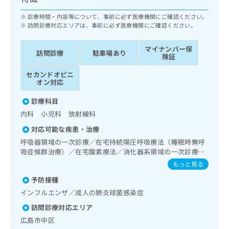
ッ
は
ク
診療時間・内容等について、事前に必ず医療機関にご確認ください。
こ
ナ
訪問診療対応エリアは、事前に必ず医療機関にご確認ください。
ち
ビ
ら
に
マイナンバー保
訪問診療
駐車場あり
関
険証
広
す
広
告
セカンドオピニ
る
告
オン対応
代
お
出
理
問
稿
診療科目
店
い
の
内科 小児科 放射線科
合
の
お
わ
対応可能な疾患・治療
方
問
せ
い
は
呼吸器領域の一次診療／在宅持続陽圧呼吸療法（睡眠時無呼
は
合
吸症候群治療）／在宅酸素療法／消化器系領域の一次診療／
こ
こ
わ
循環器系領域の一次診療／ホルター型心電図検査／腎･泌尿
ち
もっと見る
ち
せ
器系領域の一次診療／内分泌･代謝･栄養領域の一次診療／医
ら
ら
予防接種
は
療用麻薬によるがん疼痛治療／漢方薬の処方／在宅における
看取り
こ
インフルエンザ／成人の肺炎球菌感染症
こち
ち
広
らは
訪問診療対応エリア
広
ら
告
マイ
広島市中区
告
出
ナビ