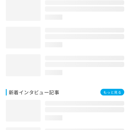
loading...
loading...
loading...
新着インタビュー記事
もっと見る
loading...