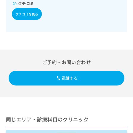
出
稿
クリ
資
クチコミ
稿
ニッ
の
料
クナ
の
クチコミを見る
お
の
ビサ
お
問
ご
イト
問
い
請
への
い
合
お問
求
合
合せ
わ
は
フォ
わ
せ
こ
ーム
せ
は
ち
とな
は
こ
ら
りま
こ
ご予約・お問い合わせ
ち
す。
ち
ら
クリ
無
ら
ニッ
料
電話する
クの
資
情
予
料
報
約・
の
症状
拡
のご
ご
充
相談
請
の
など
求
お
はで
は
申
同じエリア・診療科目のクリニック
きま
こ
せん
し
ので
ち
込