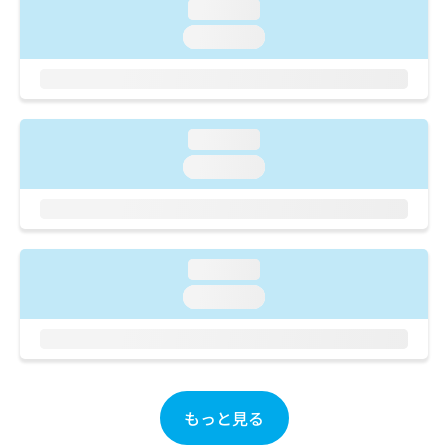
ご了
ら
loading...
み
承く
は
ださ
loading...
こ
無
い。
ち
料
ら
情
報
拡
掲
loading...
充
載
loading...
の
情
お
報
申
の
し
修
込
正
loading...
み
は
は
こ
loading...
こ
ち
ち
ら
ら
そ
の
もっと見る
他
の