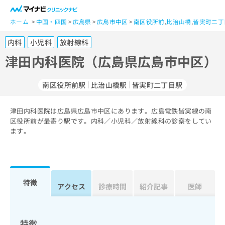
一
般
ホーム
中国・四国
広島県
広島市中区
南区役所前
,
比治山橋
,
皆実町二丁
ユ
内科
小児科
放射線科
ー
ザ
津田内科医院（広島県広島市中区）
ー
の
南区役所前駅
比治山橋駅
皆実町二丁目駅
方
は
こ
津田内科医院は広島県広島市中区にあります。広島電鉄皆実線の南
区役所前が最寄り駅です。内科／小児科／放射線科の診察をしてい
ち
ます。
ら
医
マ
療
イ
関
ナ
特徴
アクセス
診療時間
紹介記事
医師
係
ビ
者
ク
の
リ
方
ニ
特徴