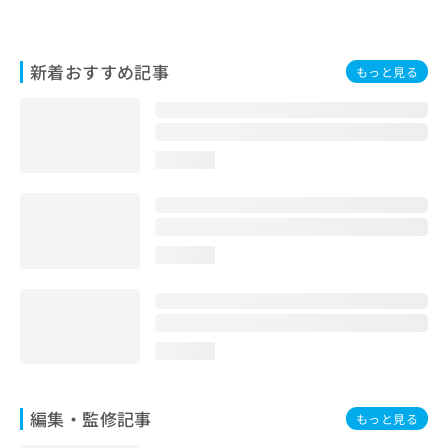
お
問
い
新着おすすめ記事
もっと見る
合
わ
せ
は
こ
loading...
ち
ら
loading...
loading...
編集・監修記事
もっと見る