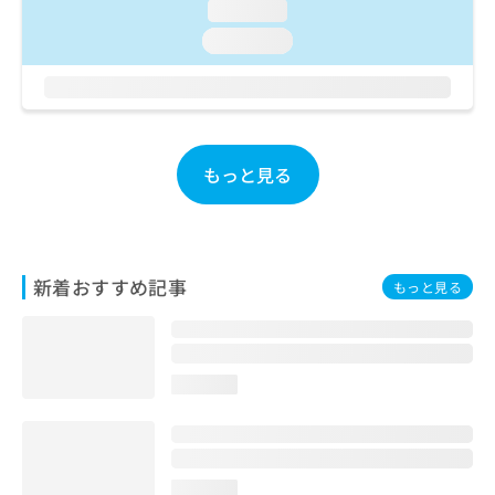
ご了
ら
loading...
み
承く
は
ださ
loading...
こ
無
い。
ち
料
ら
情
報
拡
掲
充
もっと見る
載
の
情
お
報
申
の
し
修
込
正
新着おすすめ記事
もっと見る
み
は
は
こ
こ
ち
ち
ら
loading...
ら
そ
の
他
の
loading...