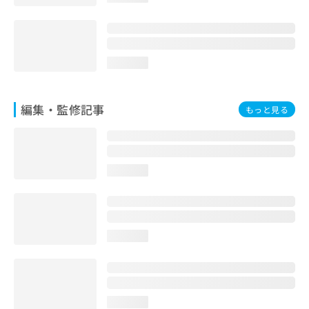
お
問
い
合
loading...
わ
せ
は
こ
編集・監修記事
もっと見る
ち
ら
loading...
loading...
loading...