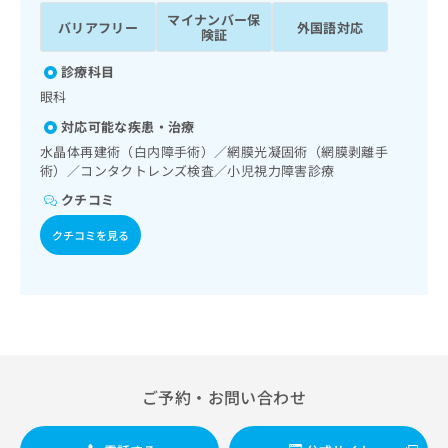
ッ
は
マイナンバー保
バリアフリー
外国語対応
ク
こ
険証
ナ
ち
ビ
診療科目
ら
に
眼科
関
広
対応可能な疾患・治療
す
広
告
る
水晶体再建術（白内障手術）／網膜光凝固術（網膜剥離手
告
代
お
術）／コンタクトレンズ検査／小児視力障害診療
出
理
問
稿
クチコミ
店
い
の
合
の
お
クチコミを見る
わ
方
問
せ
い
は
は
合
こ
こ
わ
ち
ち
せ
ら
ら
は
こ
こち
ち
ご予約・お問い合わせ
広
らは
広
ら
告
マイ
告
出
ナビ