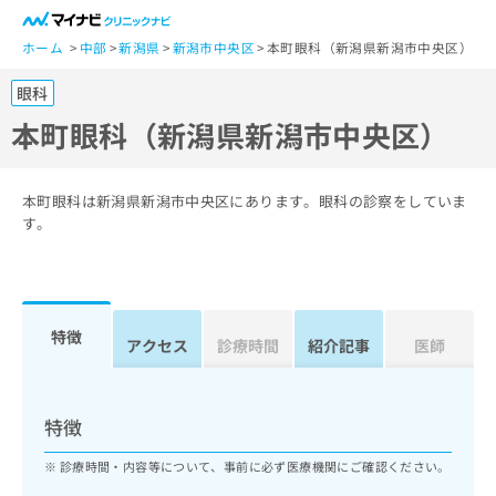
一
般
ホーム
中部
新潟県
新潟市中央区
本町眼科（新潟県新潟市中央区）
ユ
眼科
ー
ザ
本町眼科（新潟県新潟市中央区）
ー
の
方
本町眼科は新潟県新潟市中央区にあります。眼科の診察をしていま
は
す。
こ
ち
ら
特徴
医
アクセス
診療時間
紹介記事
医師
マ
療
イ
関
ナ
係
ビ
特徴
者
ク
の
リ
診療時間・内容等について、事前に必ず医療機関にご確認ください。
方
ニ