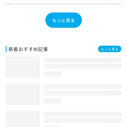
お
問
い
もっと見る
合
わ
せ
は
こ
新着おすすめ記事
ち
もっと見る
ら
loading...
loading...