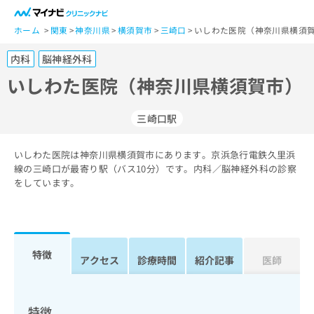
一
般
ホーム
関東
神奈川県
横須賀市
三崎口
いしわた医院（神奈川県横須賀
ユ
内科
脳神経外科
ー
ザ
いしわた医院（神奈川県横須賀市）
ー
の
三崎口駅
方
は
こ
いしわた医院は神奈川県横須賀市にあります。京浜急行電鉄久里浜
線の三崎口が最寄り駅（バス10分）です。内科／脳神経外科の診察
ち
をしています。
ら
医
マ
療
イ
関
ナ
特徴
アクセス
診療時間
紹介記事
医師
係
ビ
者
ク
の
リ
方
ニ
特徴