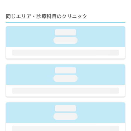
ご了
ら
み
承く
は
ださ
こ
同じエリア・診療科目のクリニック
無
い。
ち
料
ら
情
loading...
報
拡
掲
loading...
充
載
の
情
お
報
申
の
し
修
loading...
込
正
loading...
み
は
は
こ
こ
ち
ち
ら
ら
loading...
そ
loading...
の
他
の