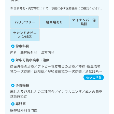
ッ
は
ク
診療時間・内容等について、事前に必ず医療機関にご確認ください。
こ
ナ
ち
ビ
ら
マイナンバー保
バリアフリー
駐車場あり
に
険証
関
広
セカンドオピニ
す
広
告
オン対応
る
告
代
お
出
診療科目
理
問
稿
内科 脳神経外科 漢方内科
店
い
の
合
の
お
対応可能な疾患・治療
わ
方
問
顔面外傷の治療／アトピー性皮膚炎の治療／神経･脳血管領
せ
い
は
域の一次診療／認知症／呼吸器領域の一次診療／消化器系領
は
合
こ
域の一次診療／肝･胆道・膵臓領域の一次診療／循環器系領
もっと見る
こ
わ
域の一次診療／腎･泌尿器系領域の一次診療／内分泌･代謝･
ち
ち
せ
予防接種
栄養領域の一次診療／筋・骨格系及び外傷領域の一次診療／
ら
ら
は
CT撮影／漢方薬の処方
麻しん及び風しんの二種混合／インフルエンザ／成人の肺炎
こ
球菌感染症
こち
ち
広
らは
専門医
広
ら
告
マイ
脳神経外科専門医
告
出
ナビ