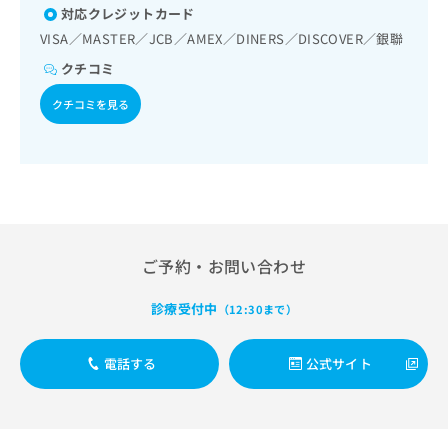
出
稿
クリ
資
対応クレジットカード
稿
ニッ
の
料
VISA／MASTER／JCB／AMEX／DINERS／DISCOVER／銀聯
クナ
の
お
の
ビサ
お
問
クチコミ
ご
イト
問
い
請
への
クチコミを見る
い
合
お問
求
合
合せ
わ
は
フォ
わ
せ
こ
ーム
せ
は
ち
とな
は
こ
ら
りま
こ
ち
す。
ち
ら
クリ
無
ら
ニッ
料
クの
ご予約・お問い合わせ
資
情
予
料
報
約・
診療受付中
（12:30まで）
の
症状
拡
のご
ご
充
相談
請
の
電話する
公式サイト
など
求
お
はで
は
申
きま
こ
せん
し
ので
ち
込