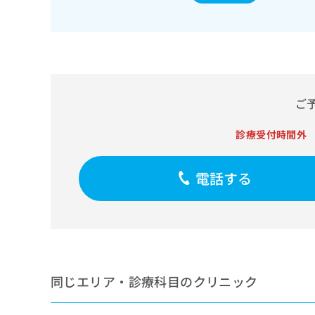
ち
み
ら
は
こ
ち
そ
ら
の
他
ご
の
お
診療受付時間外
問
い
合
電話する
わ
せ
は
こ
ち
ら
同じエリア・診療科目のクリニック