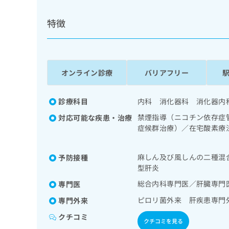
拡
資
きま
充
料
せん
特徴
の
ので
の
ご了
お
ご
承く
申
請
ださ
し
求
い。
込
は
オンライン診療
バリアフリー
み
こ
は
ち
こ
ら
診療科目
内科 消化器科 消化器内
ち
禁煙指導（ニコチン依存症
ら
対応可能な疾患・治療
無
症候群治療）／在宅酸素療
料
鏡的切除術／下部消化管内
掲
情
循環器系領域の一次診療／
載
麻しん及び風しんの二種混
報
予防接種
法、自己血糖測定）／血液
情
拡
型肝炎
（専ら病理診断を担当する
報
充
総合内科専門医／肝臓専門
専門医
の
の
修
お
ピロリ菌外来 肝疾患専門
専門外来
正
申
クチコミ
は
し
クチコミを見る
こ
込