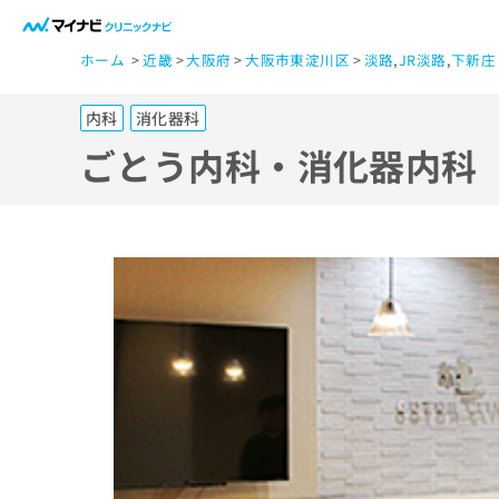
一
ホーム
近畿
大阪府
大阪市東淀川区
淡路
,
JR淡路
,
下新庄
般
ユ
内科
消化器科
ー
ザ
ごとう内科・消化器内科
ー
の
方
は
こ
ち
ら
医
マ
療
イ
ナ
関
ビ