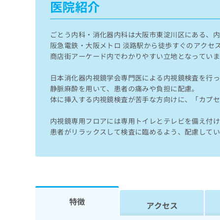
医院紹介
せ
こち
ち
らは
は
マイ
こ
ら
ナビ
ち
ごとう内科・消化器内科は大阪市東淀川区にある、
クリ
ら
ニッ
阪急電鉄・大阪メトロ 淡路駅から徒歩すぐのアクセ
クナ
商店街アーケード内でわかりやすい立地となってい
広
ビサ
広
資
イト
告
告
日本消化器内視鏡学会専門医による内視鏡検査を行
への
料
出
出
お問
静脈麻酔を用いて、患者の痛みや負担に配慮。
の
稿
合せ
稿
ご
体に挿入する内視鏡検査が苦手な方向けに、「カプ
の
フォ
の
請
お
ーム
お
求
問
とな
内視鏡専用フロアには専用トイレとテレビを備え付
問
りま
は
い
患者がリラックスして検査に臨めるよう、配慮して
い
す。
こ
合
合
クリ
ち
わ
ニッ
わ
ら
せ
クの
せ
は
予
は
約・
こ
こ
無
症状
ち
ち
のご
料
ら
特徴
相談
ら
アクセス
情
など
報
はで