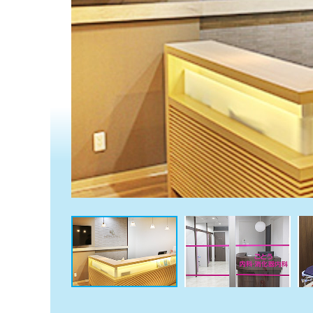
係
ク
者
リ
の
ニ
ッ
方
ク
は
ナ
こ
ビ
ち
に
関
ら
す
る
お
広
広
問
告
告
い
出
代
合
稿
わ
理
の
せ
店
お
は
の
問
こ
い
方
ち
合
ら
は
わ
こ