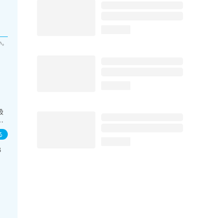
loading...
い。
loading...
吸
視
療／
る
療
loading...
B