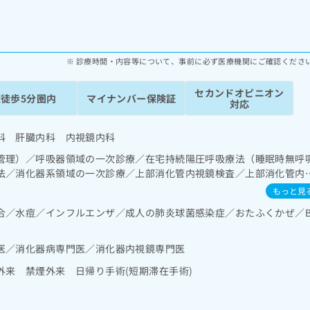
診療時間・内容等について、事前に必ず医療機関にご確認くださ
セカンドオピニオン
駅徒歩5分圏内
マイナンバー保険証
対応
科 肝臓内科 内視鏡内科
管理）／呼吸器領域の一次診療／在宅持続陽圧呼吸療法（睡眠時無呼
法／消化器系領域の一次診療／上部消化管内視鏡検査／上部消化管内
視鏡検査／下部消化管内視鏡的切除術／肝･胆道・膵臓領域の一次診
もっと見
内分泌･代謝･栄養領域の一次診療／糖尿病患者教育（食事療法、運動
合／水痘／インフルエンザ／成人の肺炎球菌感染症／おたふくかぜ／
・免疫系領域の一次診療／医療用麻薬によるがん疼痛治療／病理診断
医師による診断）／漢方薬の処方
医／消化器病専門医／消化器内視鏡専門医
外来 禁煙外来 日帰り手術(短期滞在手術)