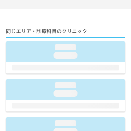
ご了
ら
み
承く
は
ださ
こ
無
い。
ち
料
ら
情
同じエリア・診療科目のクリニック
報
拡
掲
充
載
loading...
の
情
loading...
お
報
申
の
し
修
込
正
み
は
loading...
は
こ
こ
ち
loading...
ち
ら
ら
そ
の
loading...
他
の