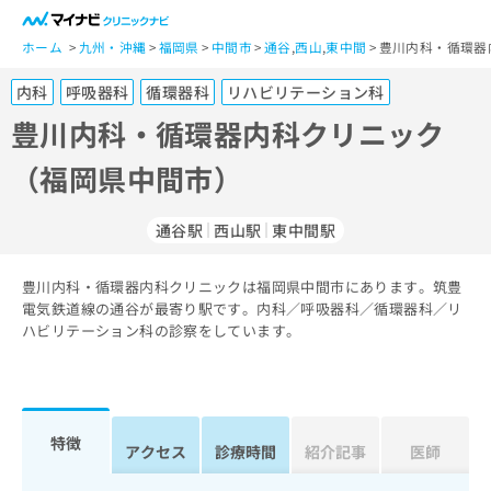
一
般
ホーム
九州・沖縄
福岡県
中間市
通谷
,
西山
,
東中間
豊川内科・循環器
ユ
内科
呼吸器科
循環器科
リハビリテーション科
ー
ザ
豊川内科・循環器内科クリニック
ー
（福岡県中間市）
の
方
は
通谷駅
西山駅
東中間駅
こ
ち
豊川内科・循環器内科クリニックは福岡県中間市にあります。筑豊
ら
電気鉄道線の通谷が最寄り駅です。内科／呼吸器科／循環器科／リ
ハビリテーション科の診察をしています。
医
マ
療
イ
関
ナ
係
ビ
者
ク
特徴
アクセス
診療時間
紹介記事
医師
の
リ
方
ニ