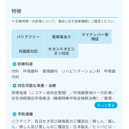
ッ
は
ク
こ
特徴
ナ
ち
ビ
診療時間・内容等について、事前に必ず医療機関にご確認ください。
ら
に
関
マイナンバー保
広
バリアフリー
駐車場あり
す
広
険証
告
る
告
代
セカンドオピニ
お
出
外国語対応
オン対応
理
問
稿
店
い
の
診療科目
合
の
お
内科 呼吸器科 循環器科 リハビリテーション科 呼吸器
わ
方
問
内科
せ
い
は
は
合
対応可能な疾患・治療
こ
こ
わ
ち
禁煙指導（ニコチン依存症管理）／呼吸器領域の一次診療／
ち
せ
在宅持続陽圧呼吸療法（睡眠時無呼吸症候群治療）／循環器
ら
ら
は
系領域の一次診療／ホルター型心電図検査／糖尿病による合
もっと見る
こ
併症に対する継続的な管理及び指導／漢方薬の処方
こち
ち
予防接種
広
らは
広
ら
告
ジフテリア、百日せき及び破傷風の三種混合／麻しん／風し
マイ
告
出
ナビ
ん／麻しん及び風しんの二種混合／日本脳炎／ヒトパピロー