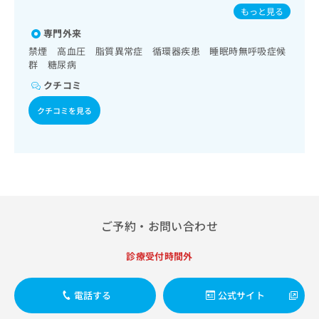
出
稿
クリ
マウイルス感染症／水痘／インフルエンザ／成人の肺炎球菌
資
もっと見る
稿
ニッ
の
感染症／おたふくかぜ／B型肝炎
料
クナ
の
専門外来
お
の
ビサ
お
問
ご
禁煙 高血圧 脂質異常症 循環器疾患 睡眠時無呼吸症候
イト
問
い
群 糖尿病
請
への
い
合
お問
求
クチコミ
合
合せ
わ
は
フォ
わ
せ
こ
クチコミを見る
ーム
せ
は
ち
とな
は
こ
ら
りま
こ
ち
す。
ち
ら
クリ
無
ら
ニッ
料
クの
資
情
予
料
報
約・
の
症状
ご予約・お問い合わせ
拡
のご
ご
充
相談
請
の
診療受付時間外
など
求
お
はで
は
申
きま
こ
電話する
公式サイト
せん
し
ので
ち
込