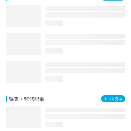
お
問
い
合
loading...
わ
せ
は
こ
ち
loading...
ら
loading...
編集・監修記事
もっと見る
loading...