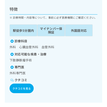
ッ
は
ク
こ
特徴
ナ
ち
ビ
診療時間・内容等について、事前に必ず医療機関にご確認ください。
ら
に
関
マイナンバー保
広
駅徒歩5分圏内
外国語対応
す
広
険証
告
る
告
代
お
診療科目
出
理
問
稿
外科 心臓血管外科 血管外科
店
い
の
対応可能な疾患・治療
合
の
お
わ
下肢静脈瘤手術
方
問
せ
い
は
専門医
は
合
こ
外科専門医
こ
わ
ち
ち
せ
クチコミ
ら
ら
は
クチコミを見る
こ
こち
ち
広
らは
広
ら
告
マイ
告
出
ナビ