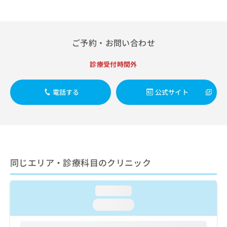
出
稿
クリ
資
稿
ニッ
の
料
クナ
の
お
の
ビサ
お
問
ご
イト
ご予約・お問い合わせ
問
い
請
への
い
合
お問
求
合
診療受付時間外
合せ
わ
は
フォ
わ
せ
こ
ーム
せ
は
ち
とな
電話する
公式サイト
は
こ
ら
りま
こ
ち
す。
ち
ら
クリ
無
ら
ニッ
料
クの
資
情
予
料
報
約・
の
症状
同じエリア・診療科目のクリニック
拡
のご
ご
充
相談
請
の
など
求
loading...
お
はで
は
申
きま
loading...
こ
せん
し
ので
ち
込