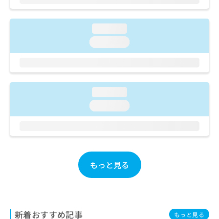
ご了
ら
み
承く
は
ださ
こ
無
い。
loading...
ち
料
loading...
ら
情
報
拡
掲
充
載
の
情
loading...
お
報
申
の
loading...
し
修
込
正
み
は
は
こ
こ
ち
ち
もっと見る
ら
ら
そ
の
他
新着おすすめ記事
もっと見る
の