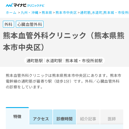
一
般
ホーム
九州・沖縄
熊本県
熊本市中央区
通町筋
,
水道町
,
熊本城・市役所
ユ
外科
心臓血管外科
ー
ザ
熊本血管外科クリニック（熊本県熊
ー
本市中央区）
の
方
は
通町筋駅
水道町駅
熊本城・市役所前駅
こ
ち
熊本血管外科クリニックは熊本県熊本市中央区にあります。熊本市
ら
電幹線の通町筋が最寄り駅（徒歩1分）です。外科／心臓血管外科
の診察をしています。
医
マ
療
イ
関
ナ
係
ビ
者
ク
特徴
アクセス
診療時間
紹介記事
医師
の
リ
方
ニ